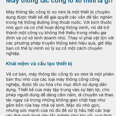
Máy thông tắc cống lò xo mini là gì?
Máy thông tắc cống lò xo mini là một thiết bị chuyên
dụng được thiết kế để giải quyết các vấn đề tắc nghẽn
trong hệ thống đường ống thoát nước. Với kích thước
nhỏ gọn và cơ chế hoạt động thông minh, nó đã trở
thành một công cụ không thể thiếu trong nhiều gia
đình và cơ sở kinh doanh nhỏ. Thay vì phải vật lộn với
các phương pháp truyền thống kém hiệu quả, giờ đây
bạn có thể tự mình xử lý sự cố một cách chuyên
nghiệp.
Khái niệm và cấu tạo thiết bị
Về cơ bản, máy thông tắc cống lò xo mini là một phiên
bản thu nhỏ của các loại máy thông cống công
nghiệp, được tối ưu hóa cho mục đích sử dụng dân
dụng. Thiết kế của máy tập trung vào sự tiện lợi, cho
phép người dùng dễ dàng cầm nắm, di chuyển và thao
tác ngay cả trong những không gian chật hẹp như
gầm bồn rửa hay nhà vệ sinh. Mặc dù nhỏ gọn,
nhưng sức mạnh của nó đủ để xử lý hầu hết các loại
rác thải sinh hoạt gây tắc nghẽn như tóc rối, vụn thức