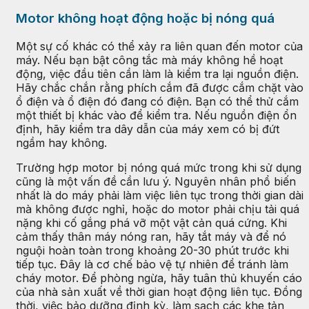
Motor không hoạt động hoặc bị nóng quá
Một sự cố khác có thể xảy ra liên quan đến motor của
máy. Nếu bạn bật công tắc mà máy không hề hoạt
động, việc đầu tiên cần làm là kiểm tra lại nguồn điện.
Hãy chắc chắn rằng phích cắm đã được cắm chặt vào
ổ điện và ổ điện đó đang có điện. Bạn có thể thử cắm
một thiết bị khác vào để kiểm tra. Nếu nguồn điện ổn
định, hãy kiểm tra dây dẫn của máy xem có bị đứt
ngầm hay không.
Trường hợp motor bị nóng quá mức trong khi sử dụng
cũng là một vấn đề cần lưu ý. Nguyên nhân phổ biến
nhất là do máy phải làm việc liên tục trong thời gian dài
mà không được nghỉ, hoặc do motor phải chịu tải quá
nặng khi cố gắng phá vỡ một vật cản quá cứng. Khi
cảm thấy thân máy nóng ran, hãy tắt máy và để nó
nguội hoàn toàn trong khoảng 20-30 phút trước khi
tiếp tục. Đây là cơ chế bảo vệ tự nhiên để tránh làm
cháy motor. Để phòng ngừa, hãy tuân thủ khuyến cáo
của nhà sản xuất về thời gian hoạt động liên tục. Đồng
thời, việc bảo dưỡng định kỳ, làm sạch các khe tản