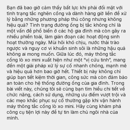
Bạn đã bao giờ cảm thấy bất lực khi phải đối mặt với
tình trạng tắc nghẽn cống và dành hàng giờ liền để xử
lý bằng những phương pháp thủ công nhưng không
hiệu quả? Tình trạng đường ống bị tắc không chỉ là
một vấn đề phổ biến ở các hộ gia đình mà còn gây ra
nhiều phiền toái, làm gián đoạn các hoạt động sinh
hoạt thường ngày. Mùi hôi khó chịu, nước thải trào
ngược và nguy cơ vi khuẩn sinh sôi là những hậu quả
không ai mong muốn. Giữa lúc đó, máy thông tắc
cống lò xo mini xuất hiện như một “vị cứu tinh”, mang
đến một giải pháp xử lý sự cố nhanh chóng, mạnh mẽ
và hiệu quả hơn bao giờ hết. Thiết bị này không chỉ
giúp bạn tiết kiệm thời gian, công sức mà còn đảm bảo
an toàn cho hệ thống đường ống của gia đình. Trong
bài viết này, chúng tôi sẽ cùng bạn tìm hiểu chi tiết về
chức năng, cách sử dụng, những ưu điểm vượt trội và
các mẹo khắc phục sự cố thường gặp khi vận hành
máy thông tắc cống lò xo mini. Hãy cùng khám phá
công cụ tiện lợi này để tự tin làm chủ ngôi nhà của
mình.