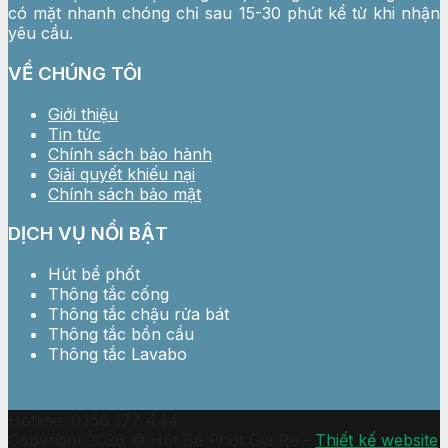
có mặt nhanh chóng chỉ sau 15-30 phút kể từ khi nhận
yêu cầu.
VỀ CHÚNG TÔI
Giới thiệu
Tin tức
Chính sách bảo hành
Giải quyết khiếu nại
Chính sách bảo mật
DỊCH VỤ NỔI BẬT
Hút bể phốt
Thông tắc cống
Thông tắc chậu rửa bát
Thông tắc bồn cầu
Thông tắc Lavabo
Hotline: 0358 177 444
Copyright 2026 © Hút Bể Phốt Giá Rẻ -
Thiết kế website