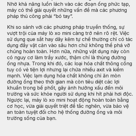
Nhờ khả năng luồn lách vào các đoạn ống phức tạp,
máy có thể giải quyết những vấn đề mà các phương
pháp thủ công phải “bó tay”.
Khi so sánh với các phương pháp truyền thống, sự
vượt trội của máy lò xo mini càng trở nên rõ rệt. Việc
sử dụng que sắt hay dây kẽm tự chế thường chỉ có tác
dụng đẩy vật cản vào sâu hơn chứ không thể phá vỡ
chúng hoàn toàn. Hơn nữa, những vật dụng này còn
có nguy cơ làm trầy xước, thậm chí là thủng đường
ống nhựa. Trong khi đó, các loại hóa chất thông cống
tuy có vẻ tiện lợi nhưng lại chứa nhiều axit và kiềm
mạnh. Việc lạm dụng hóa chất không chỉ ăn mòn
đường ống theo thời gian mà còn tiêu diệt các lợi
khuẩn trong bể phốt, gây ảnh hưởng xấu đến môi
trường và sức khỏe người sử dụng khi hít phải hơi độc.
Ngược lại, máy lò xo mini hoạt động hoàn toàn bằng
cơ học, vừa giải quyết triệt để tắc nghẽn, vừa bảo vệ
an toàn tuyệt đối cho hệ thống đường ống và môi
trường sống của bạn.