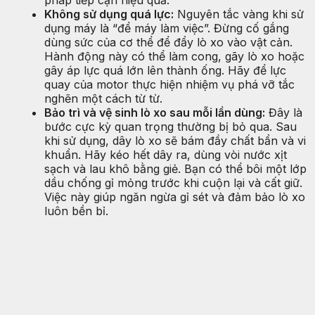
pháp tiếp cận hiệu quả.
Không sử dụng quá lực:
Nguyên tắc vàng khi sử
dụng máy là “để máy làm việc”. Đừng cố gắng
dùng sức của cơ thể để đẩy lò xo vào vật cản.
Hành động này có thể làm cong, gãy lò xo hoặc
gây áp lực quá lớn lên thành ống. Hãy để lực
quay của motor thực hiện nhiệm vụ phá vỡ tắc
nghẽn một cách từ từ.
Bảo trì và vệ sinh lò xo sau mỗi lần dùng:
Đây là
bước cực kỳ quan trọng thường bị bỏ qua. Sau
khi sử dụng, dây lò xo sẽ bám đầy chất bẩn và vi
khuẩn. Hãy kéo hết dây ra, dùng vòi nước xịt
sạch và lau khô bằng giẻ. Bạn có thể bôi một lớp
dầu chống gỉ mỏng trước khi cuộn lại và cất giữ.
Việc này giúp ngăn ngừa gỉ sét và đảm bảo lò xo
luôn bền bỉ.