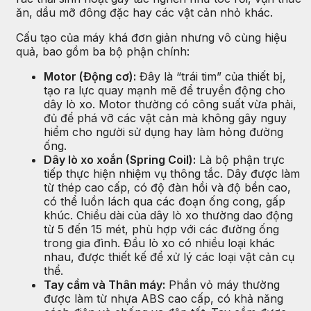
ăn, dầu mỡ đông đặc hay các vật cản nhỏ khác.
Cấu tạo của máy khá đơn giản nhưng vô cùng hiệu
quả, bao gồm ba bộ phận chính:
Motor (Động cơ):
Đây là “trái tim” của thiết bị,
tạo ra lực quay mạnh mẽ để truyền động cho
dây lò xo. Motor thường có công suất vừa phải,
đủ để phá vỡ các vật cản mà không gây nguy
hiểm cho người sử dụng hay làm hỏng đường
ống.
Dây lò xo xoắn (Spring Coil):
Là bộ phận trực
tiếp thực hiện nhiệm vụ thông tắc. Dây được làm
từ thép cao cấp, có độ đàn hồi và độ bền cao,
có thể luồn lách qua các đoạn ống cong, gấp
khúc. Chiều dài của dây lò xo thường dao động
từ 5 đến 15 mét, phù hợp với các đường ống
trong gia đình. Đầu lò xo có nhiều loại khác
nhau, được thiết kế để xử lý các loại vật cản cụ
thể.
Tay cầm và Thân máy:
Phần vỏ máy thường
được làm từ nhựa ABS cao cấp, có khả năng