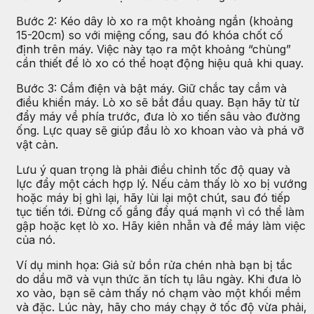
Bước 2: Kéo dây lò xo ra một khoảng ngắn (khoảng
15-20cm) so với miệng cống, sau đó khóa chốt cố
định trên máy. Việc này tạo ra một khoảng “chùng”
cần thiết để lò xo có thể hoạt động hiệu quả khi quay.
Bước 3: Cắm điện và bật máy. Giữ chắc tay cầm và
điều khiển máy. Lò xo sẽ bắt đầu quay. Bạn hãy từ từ
đẩy máy về phía trước, đưa lò xo tiến sâu vào đường
ống. Lực quay sẽ giúp đầu lò xo khoan vào và phá vỡ
vật cản.
Lưu ý quan trọng là phải điều chỉnh tốc độ quay và
lực đẩy một cách hợp lý. Nếu cảm thấy lò xo bị vướng
hoặc máy bị ghì lại, hãy lùi lại một chút, sau đó tiếp
tục tiến tới. Đừng cố gắng đẩy quá mạnh vì có thể làm
gập hoặc kẹt lò xo. Hãy kiên nhẫn và để máy làm việc
của nó.
Ví dụ minh họa: Giả sử bồn rửa chén nhà bạn bị tắc
do dầu mỡ và vụn thức ăn tích tụ lâu ngày. Khi đưa lò
xo vào, bạn sẽ cảm thấy nó chạm vào một khối mềm
và đặc. Lúc này, hãy cho máy chạy ở tốc độ vừa phải,