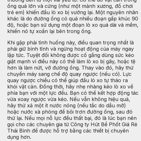
ống quá lớn và cứng (như một mảnh xương, đồ chơi
trẻ em) khiến đầu lò xo bị vướng lại. Một nguyên nhân
khác là do đường ống có quá nhiều đoạn gấp khúc 90
độ, hoặc bạn sử dụng một đoạn lò xo quá dài và mềm,
khiến nó tự xoắn lại bên trong ống.
Khi gặp phải tình huống này, điều quan trọng nhất là
phải giữ bình tĩnh và ngừng hoạt động của máy ngay
lập tức. Tuyệt đối không được cố gắng dùng sức kéo
giật mạnh vì điều này có thể làm lò xo bị gãy, hoặc tệ
hơn là làm nứt, vỡ đường ống. Thay vào đó, hãy thử
chuyển máy sang chế độ quay ngược (nếu có). Lực
quay ngược chiều có thể giúp đầu lò xo tự tháo ra
khỏi vật cản. Đồng thời, hãy nhẹ nhàng kéo lò xo về
phía bạn với một lực đều. Bạn có thể kết hợp động tác
vừa xoay ngược vừa kéo. Nếu vẫn không hiệu quả,
hãy thử xả một ít nước nóng (nếu tắc do dầu mỡ)
hoặc nước xà phòng để bôi trơn đường ống, sau đó
thử lại. Nếu mọi nỗ lực đều thất bại, đó là lúc bạn nên
gọi cho các chuyên gia từ Công ty Hút Bể Phốt Giá Rẻ
Thái Bình để được hỗ trợ bằng các thiết bị chuyên
dụng hơn.