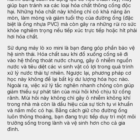
giúp bạn tránh xa các loại hóa chất thông cống độc
hại. Những hóa chất này không chỉ có khả năng ăn
mòn, làm mỏng và giảm tuổi thọ của đường ống (đặc
biệt là ống nhựa PVC) mà còn gây ra những rủi ro sức
khỏe nghiêm trọng nếu tiếp xúc trực tiếp hoặc hít phải
hơi hóa chất.
Sử dụng máy lò xo mini là bạn đang góp phần bảo vệ
hệ sinh thái. Hóa chất sau khi đổ xuống cống sẽ đi
vào hệ thống thoát nước chung, gây ô nhiễm nguồn
nước và tiêu diệt các vi sinh vật có lợi trong quá trình
xử lý nước thải tự nhiên. Ngược lại, phương pháp cơ
học này không để lại bất kỳ dư lượng hóa học nào.
Ngoài ra, việc xử lý tắc nghẽn nhanh chóng còn giúp
giảm thiểu sự phát tán của mùi hôi khó chịu từ cống
rãnh. Mùi hôi này không chỉ gây ô nhiễm không khí
trong nhà mà còn là dấu hiệu của sự tích tụ vi khuẩn
và nấm mốc có hại. Bằng cách giữ cho đường ống
luôn thông thoáng, bạn đang trực tiếp duy trì một môi
trường sống trong lành và vệ sinh hơn cho cả gia
đình.