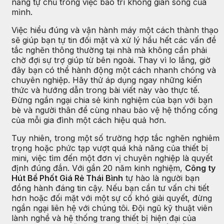
năng tự chủ trong việc bảo trì không gian sống của
mình.
Việc hiểu đúng và vận hành máy một cách thành thạo
sẽ giúp bạn tự tin đối mặt và xử lý hầu hết các vấn đề
tắc nghẽn thông thường tại nhà mà không cần phải
chờ đợi sự trợ giúp từ bên ngoài. Thay vì lo lắng, giờ
đây bạn có thể hành động một cách nhanh chóng và
chuyên nghiệp. Hãy thử áp dụng ngay những kiến
thức và hướng dẫn trong bài viết này vào thực tế.
Đừng ngần ngại chia sẻ kinh nghiệm của bạn với bạn
bè và người thân để cùng nhau bảo vệ hệ thống cống
của mỗi gia đình một cách hiệu quả hơn.
Tuy nhiên, trong một số trường hợp tắc nghẽn nghiêm
trọng hoặc phức tạp vượt quá khả năng của thiết bị
mini, việc tìm đến một đơn vị chuyên nghiệp là quyết
định đúng đắn. Với gần 20 năm kinh nghiệm,
Công ty
Hút Bể Phốt Giá Rẻ Thái Bình
tự hào là người bạn
đồng hành đáng tin cậy. Nếu bạn cần tư vấn chi tiết
hơn hoặc đối mặt với một sự cố khó giải quyết, đừng
ngần ngại liên hệ với chúng tôi. Đội ngũ kỹ thuật viên
lành nghề và hệ thống trang thiết bị hiện đại của