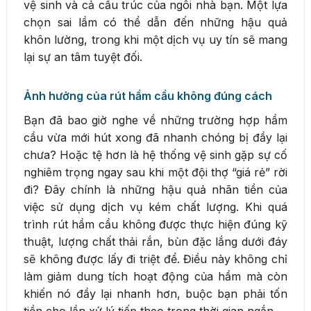
vệ sinh và cả cấu trúc của ngôi nhà bạn. Một lựa
chọn sai lầm có thể dẫn đến những hậu quả
khôn lường, trong khi một dịch vụ uy tín sẽ mang
lại sự an tâm tuyệt đối.
Ảnh hưởng của rút hầm cầu không đúng cách
Bạn đã bao giờ nghe về những trường hợp hầm
cầu vừa mới hút xong đã nhanh chóng bị đầy lại
chưa? Hoặc tệ hơn là hệ thống vệ sinh gặp sự cố
nghiêm trọng ngay sau khi một đội thợ “giá rẻ” rời
đi? Đây chính là những hậu quả nhãn tiền của
việc sử dụng dịch vụ kém chất lượng. Khi quá
trình rút hầm cầu không được thực hiện đúng kỹ
thuật, lượng chất thải rắn, bùn đặc lắng dưới đáy
sẽ không được lấy đi triệt để. Điều này không chỉ
làm giảm dung tích hoạt động của hầm mà còn
khiến nó đầy lại nhanh hơn, buộc bạn phải tốn
tiền cho lần xử lý tiếp theo trong thời gian ngắn.