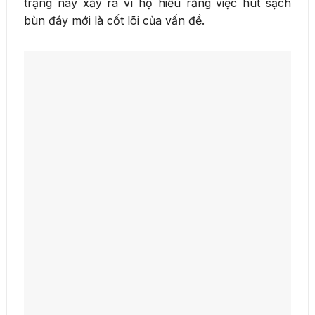
trạng này xảy ra vì họ hiểu rằng việc hút sạch
bùn đáy mới là cốt lõi của vấn đề.