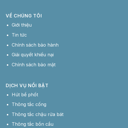
VỀ CHÚNG TÔI
Giới thiệu
Tin tức
Chính sách bảo hành
Giải quyết khiếu nại
Chính sách bảo mật
DỊCH VỤ NỔI BẬT
Hút bể phốt
Thông tắc cống
Thông tắc chậu rửa bát
Thông tắc bồn cầu