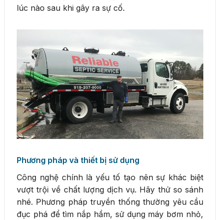
lúc nào sau khi gây ra sự cố.
Phương pháp và thiết bị sử dụng
Công nghệ chính là yếu tố tạo nên sự khác biệt
vượt trội về chất lượng dịch vụ. Hãy thử so sánh
nhé. Phương pháp truyền thống thường yêu cầu
đục phá để tìm nắp hầm, sử dụng máy bơm nhỏ,