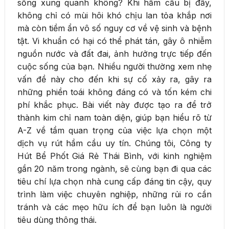
sống xung quanh không? Khi hầm cầu bị đầy,
không chỉ có mùi hôi khó chịu lan tỏa khắp nơi
mà còn tiềm ẩn vô số nguy cơ về vệ sinh và bệnh
tật. Vi khuẩn có hại có thể phát tán, gây ô nhiễm
nguồn nước và đất đai, ảnh hưởng trực tiếp đến
cuộc sống của bạn. Nhiều người thường xem nhẹ
vấn đề này cho đến khi sự cố xảy ra, gây ra
những phiền toái không đáng có và tốn kém chi
phí khắc phục. Bài viết này được tạo ra để trở
thành kim chỉ nam toàn diện, giúp bạn hiểu rõ từ
A-Z về tầm quan trọng của việc lựa chọn một
dịch vụ rút hầm cầu uy tín. Chúng tôi, Công ty
Hút Bể Phốt Giá Rẻ Thái Bình, với kinh nghiệm
gần 20 năm trong ngành, sẽ cùng bạn đi qua các
tiêu chí lựa chọn nhà cung cấp đáng tin cậy, quy
trình làm việc chuyên nghiệp, những rủi ro cần
tránh và các mẹo hữu ích để bạn luôn là người
tiêu dùng thông thái.