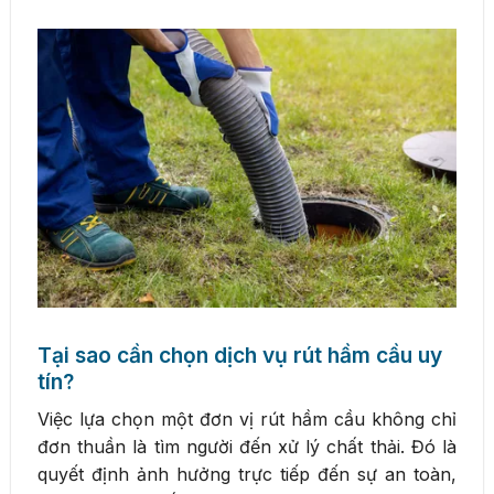
Tại sao cần chọn dịch vụ rút hầm cầu uy
tín?
Việc lựa chọn một đơn vị rút hầm cầu không chỉ
đơn thuần là tìm người đến xử lý chất thải. Đó là
quyết định ảnh hưởng trực tiếp đến sự an toàn,