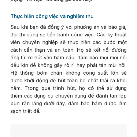
Thực hiện công việc và nghiệm thu
Sau khi bạn đã đồng ý với phương án và báo giá,
đội thi công sẽ tiến hành công việc. Các kỹ thuật
viên chuyên nghiệp sẽ thực hiện các bước một
cách cẩn thận và an toàn. Họ sẽ kết nối đường
ống từ xe hút vào hầm cầu, đảm bảo mọi mối nối
đều kín để không gây rò rỉ hay phát tán mùi hôi.
Hệ thống bơm chân không công suất lớn sẽ
được khởi động để hút toàn bộ chất thải ra khỏi
hầm. Trong quá trình hút, họ có thể sử dụng
thêm các dụng cụ chuyên dụng để đánh tan lớp
bùn rắn lắng dưới đáy, đảm bảo hầm được làm
sạch triệt để.