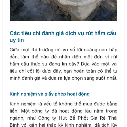
Các tiêu chí đánh giá dịch vụ rút hầm cầu
uy tín
Giữa một thị trường có vô số lời quảng cáo hấp
dẫn, làm thế nào để nhận diện một đơn vị rút
hầm cầu thực sự đáng tin cậy? Dựa vào một vài
tiêu chí cốt lõi dưới đây, bạn hoàn toàn có thể tự
mình đánh giá và đưa ra lựa chọn sáng suốt nhất.
Kinh nghiệm và giấy phép hoạt động
Kinh nghiệm là yếu tố không thể mua được bằng
tiền. Một công ty đã hoạt động lâu năm trong
ngành, như Công ty Hút Bể Phốt Giá Rẻ Thái
Bình với gần hai thập kỷ kinh nghiệm, đã tích lũy