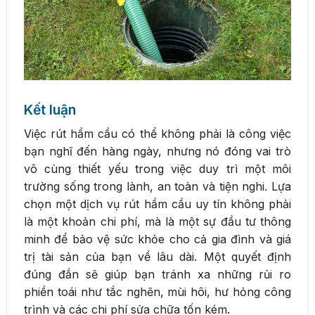
Kết luận
Việc rút hầm cầu có thể không phải là công việc
bạn nghĩ đến hàng ngày, nhưng nó đóng vai trò
vô cùng thiết yếu trong việc duy trì một môi
trường sống trong lành, an toàn và tiện nghi. Lựa
chọn một dịch vụ rút hầm cầu uy tín không phải
là một khoản chi phí, mà là một sự đầu tư thông
minh để bảo vệ sức khỏe cho cả gia đình và giá
trị tài sản của bạn về lâu dài. Một quyết định
đúng đắn sẽ giúp bạn tránh xa những rủi ro
phiền toái như tắc nghẽn, mùi hôi, hư hỏng công
trình và các chi phí sửa chữa tốn kém.