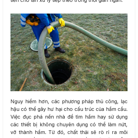
Nguy hiểm hơn, các phương pháp thủ công, lạc
hậu có thể gây hư hại cho cấu trúc của hầm cầu.
Việc đục phá nền nhà để tìm hầm hay sử dụng
các thiết bị không chuyên dụng có thể làm nứt,
vỡ thành hầm. Từ đó, chất thải sẽ rò rỉ ra môi