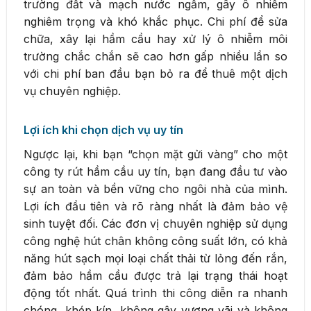
trường đất và mạch nước ngầm, gây ô nhiễm
nghiêm trọng và khó khắc phục. Chi phí để sửa
chữa, xây lại hầm cầu hay xử lý ô nhiễm môi
trường chắc chắn sẽ cao hơn gấp nhiều lần so
với chi phí ban đầu bạn bỏ ra để thuê một dịch
vụ chuyên nghiệp.
Lợi ích khi chọn dịch vụ uy tín
Ngược lại, khi bạn “chọn mặt gửi vàng” cho một
công ty rút hầm cầu uy tín, bạn đang đầu tư vào
sự an toàn và bền vững cho ngôi nhà của mình.
Lợi ích đầu tiên và rõ ràng nhất là đảm bảo vệ
sinh tuyệt đối. Các đơn vị chuyên nghiệp sử dụng
công nghệ hút chân không công suất lớn, có khả
năng hút sạch mọi loại chất thải từ lỏng đến rắn,
đảm bảo hầm cầu được trả lại trạng thái hoạt
động tốt nhất. Quá trình thi công diễn ra nhanh
chóng, khép kín, không gây vương vãi và không