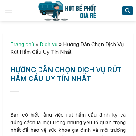
Skip
to
content
Trang chủ
»
Dịch vụ
»
Hướng Dẫn Chọn Dịch Vụ
Rút Hầm Cầu Uy Tín Nhất
HƯỚNG DẪN CHỌN DỊCH VỤ RÚT
HẦM CẦU UY TÍN NHẤT
Bạn có biết rằng việc rút hầm cầu định kỳ và
đúng cách là một trong những yếu tố quan trọng
nhất để bảo vệ sức khỏe gia đình và môi trường