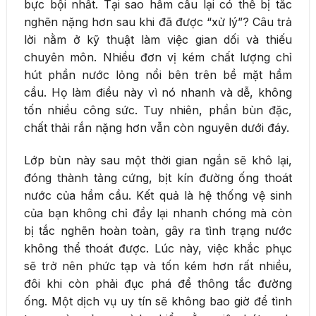
bực bội nhất. Tại sao hầm cầu lại có thể bị tắc
nghẽn nặng hơn sau khi đã được “xử lý”? Câu trả
lời nằm ở kỹ thuật làm việc gian dối và thiếu
chuyên môn. Nhiều đơn vị kém chất lượng chỉ
hút phần nước lỏng nổi bên trên bề mặt hầm
cầu. Họ làm điều này vì nó nhanh và dễ, không
tốn nhiều công sức. Tuy nhiên, phần bùn đặc,
chất thải rắn nặng hơn vẫn còn nguyên dưới đáy.
Lớp bùn này sau một thời gian ngắn sẽ khô lại,
đóng thành tảng cứng, bịt kín đường ống thoát
nước của hầm cầu. Kết quả là hệ thống vệ sinh
của bạn không chỉ đầy lại nhanh chóng mà còn
bị tắc nghẽn hoàn toàn, gây ra tình trạng nước
không thể thoát được. Lúc này, việc khắc phục
sẽ trở nên phức tạp và tốn kém hơn rất nhiều,
đôi khi còn phải đục phá để thông tắc đường
ống. Một dịch vụ uy tín sẽ không bao giờ để tình