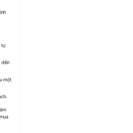
ính
 tư
n đến
au một
ách.
 đảm
 mua