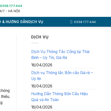
0358.177.444
4/7 - HÀ NỘI)
 & HƯỚNG DẪN
DỊCH VỤ
0358 177 444
DỊCH VỤ
Dịch Vụ Thông Tắc Cống tại Thái
Bình – Uy Tín, Giá Rẻ
16/04/2026
Dịch vụ Thông tắc Bồn cầu Giá rẻ –
Uy tín
16/04/2026
 chóng
Hướng Dẫn Thông Bồn Cầu Hiệu
 thiếu.
Quả và An Toàn
ng
16/04/2026