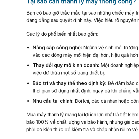
Tại sao cần thanh lý máy thông cống?
Bạn có bao giờ thắc mắc tại sao những chiếc máy trô
đáng đằng sau quyết định này. Việc hiểu rõ nguyên 
Các lý do phổ biến nhất bao gồm:
Nâng cấp công nghệ:
Ngành vệ sinh môi trường 
vào các dòng máy mới hiện đại hơn, hiệu quả hơn
Thay đổi quy mô kinh doanh:
Một doanh nghiệp 
việc dư thừa một số trang thiết bị.
Bảo trì và thay thế theo định kỳ:
Để đảm bảo chấ
thời gian sử dụng nhất định, ngay cả khi chúng vẫ
Nhu cầu tài chính:
Đôi khi, các cá nhân hoặc công
Mua máy thanh lý mang lại lợi ích lớn nhất là tiết k
bảo 100% về chất lượng và bảo hành, nhưng giá cao. 
phải có kiến thức để kiểm tra và chấp nhận rủi ro về