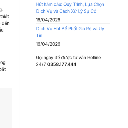
Hút hầm cầu: Quy Trình, Lựa Chọn
g.
Dịch Vụ và Cách Xử Lý Sự Cố
thiết
16/04/2026
o đến
Dịch Vụ Hút Bể Phốt Giá Rẻ và Uy
ểu
Tín
16/04/2026
Gọi ngay để được tư vấn
Hotline
ống
24/7
0358.177.444
bắt