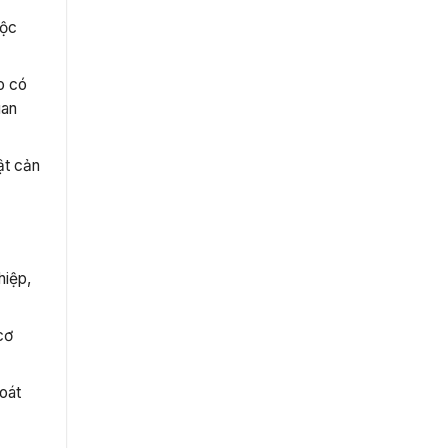
uộc
o có
uan
ật cản
hiệp,
cơ
oát