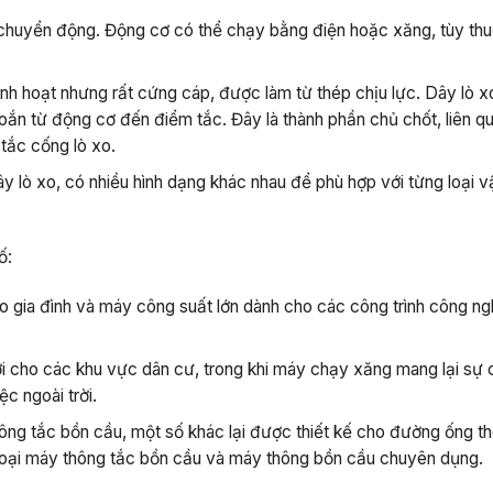
c chuyển động. Động cơ có thể chạy bằng điện hoặc xăng, tùy th
linh hoạt nhưng rất cứng cáp, được làm từ thép chịu lực. Dây lò x
oắn từ động cơ đến điểm tắc. Đây là thành phần chủ chốt, liên q
tắc cống lò xo.
 lò xo, có nhiều hình dạng khác nhau để phù hợp với từng loại v
ố:
gia đình và máy công suất lớn dành cho các công trình công ng
ợi cho các khu vực dân cư, trong khi máy chạy xăng mang lại sự 
c ngoài trời.
g tắc bồn cầu, một số khác lại được thiết kế cho đường ống th
loại máy thông tắc bồn cầu và máy thông bồn cầu chuyên dụng.