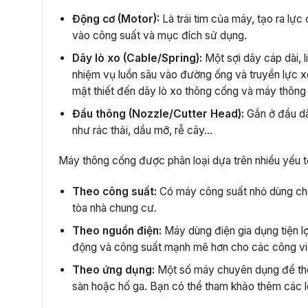
Động cơ (Motor):
Là trái tim của máy, tạo ra lự
vào công suất và mục đích sử dụng.
Dây lò xo (Cable/Spring):
Một sợi dây cáp dài, 
nhiệm vụ luồn sâu vào đường ống và truyền lực x
mật thiết đến dây lò xo thông cống và máy thông 
Đầu thông (Nozzle/Cutter Head):
Gắn ở đầu dây
như rác thải, dầu mỡ, rễ cây…
Máy thông cống được phân loại dựa trên nhiều yếu t
Theo công suất:
Có máy công suất nhỏ dùng cho 
tòa nhà chung cư.
Theo nguồn điện:
Máy dùng điện gia dụng tiện l
động và công suất mạnh mẽ hơn cho các công việ
Theo ứng dụng:
Một số máy chuyên dụng để thôn
sàn hoặc hố ga. Bạn có thể tham khảo thêm các 