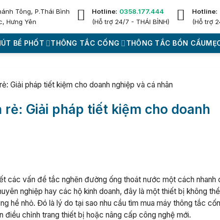
hánh Tông, P.Thái Bình
Hotline:
0358.177.444
Hotline:
c, Hưng Yên
(Hỗ trợ 24/7 - THÁI BÌNH)
(Hỗ trợ 2
HÚT BỂ PHỐT
THÔNG TẮC CỐNG
THÔNG TẮC BỒN CẦU
MẸO
rẻ: Giải pháp tiết kiệm cho doanh nghiệp và cá nhân
 rẻ: Giải pháp tiết kiệm cho doanh
quyết các vấn đề tắc nghẽn đường ống thoát nước một cách nhanh
huyên nghiệp hay các hộ kinh doanh, đây là một thiết bị không thể
ng hề nhỏ. Đó là lý do tại sao nhu cầu tìm mua máy thông tắc cố
n điều chỉnh trang thiết bị hoặc nâng cấp công nghệ mới.