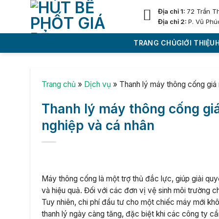
Skip
Địa chỉ 1:
72 Trần T
to
Địa chỉ 2:
P. Vũ Phú
content
TRANG CHỦ
GIỚI THIỆU
Trang chủ
»
Dịch vụ
»
Thanh lý máy thông cống giá 
Thanh lý máy thông cống giá
nghiệp và cá nhân
Máy thông cống là một trợ thủ đắc lực, giúp giải 
và hiệu quả. Đối với các đơn vị vệ sinh môi trường c
Tuy nhiên, chi phí đầu tư cho một chiếc máy mới khô
thanh lý ngày càng tăng, đặc biệt khi các công ty cầ