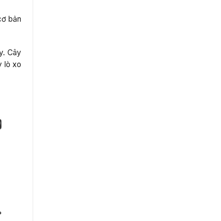
cơ bản
y. Cây
y lò xo