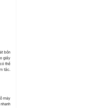
át bồn
o giấy
 có thể
m tắc.
cỗ máy
 nhanh