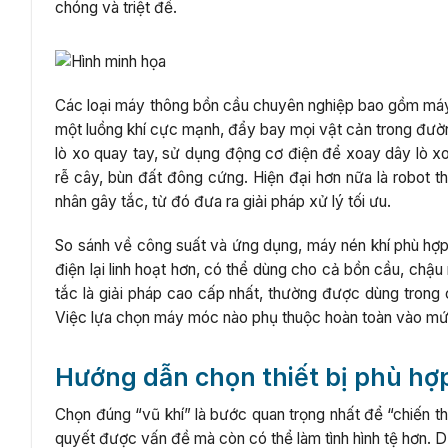
chóng và triệt để.
Các loại máy thông bồn cầu chuyên nghiệp bao gồm máy n
một luồng khí cực mạnh, đẩy bay mọi vật cản trong đường
lò xo quay tay, sử dụng động cơ điện để xoay dây lò x
rễ cây, bùn đất đông cứng. Hiện đại hơn nữa là robot t
nhân gây tắc, từ đó đưa ra giải pháp xử lý tối ưu.
So sánh về công suất và ứng dụng, máy nén khí phù hợp 
điện lại linh hoạt hơn, có thể dùng cho cả bồn cầu, chậu
tắc là giải pháp cao cấp nhất, thường được dùng tron
Việc lựa chọn máy móc nào phụ thuộc hoàn toàn vào mứ
Hướng dẫn chọn thiết bị phù hợp
Chọn đúng “vũ khí” là bước quan trọng nhất để “chiến thắ
quyết được vấn đề mà còn có thể làm tình hình tệ hơn. Dư