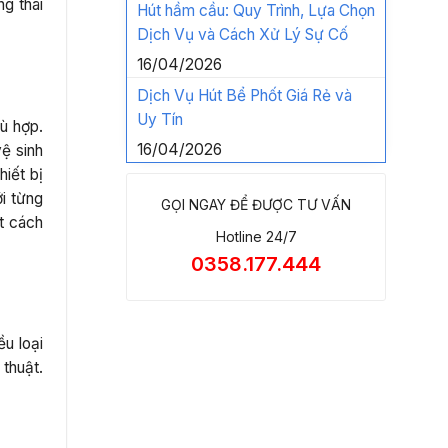
ng thái
Hút hầm cầu: Quy Trình, Lựa Chọn
Dịch Vụ và Cách Xử Lý Sự Cố
16/04/2026
Dịch Vụ Hút Bể Phốt Giá Rẻ và
Uy Tín
ù hợp.
16/04/2026
ệ sinh
hiết bị
i từng
GỌI NGAY ĐỂ ĐƯỢC TƯ VẤN
t cách
Hotline 24/7
0358.177.444
u loại
thuật.