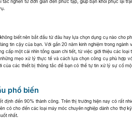
 tắc nghẽn từ đơn giản đến phức tạp, giúp bạn khôi phục lại trạ
vụ.
, không biết nên bắt đầu từ đâu hay lựa chọn dụng cụ nào cho ph
đáng tin cậy của bạn. Với gần 20 năm kinh nghiệm trong ngành v
cấp một cái nhìn tổng quan chi tiết, từ việc giới thiệu các loại t
những mẹo xử lý thực tế và cách lựa chọn công cụ phù hợp vớ
 của các thiết bị thông tắc để bạn có thể tự tin xử lý sự cố mộ
cầu phổ biến
t định đến 90% thành công. Trên thị trường hiện nay có rất nhiề
 nên có cho đến các loại máy móc chuyên nghiệp dành cho thợ kỹ 
suốt nhất.