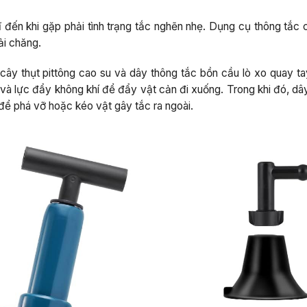
ĩ đến khi gặp phải tình trạng tắc nghẽn nhẹ. Dụng cụ thông tắc 
ải chăng.
cây thụt pittông cao su và dây thông tắc bồn cầu lò xo quay ta
 và lực đẩy không khí để đẩy vật cản đi xuống. Trong khi đó, dâ
để phá vỡ hoặc kéo vật gây tắc ra ngoài.