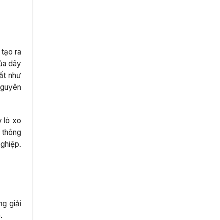
tạo ra
ủa dây
ất như
nguyên
 lò xo
t thông
ghiệp.
ng giải
.