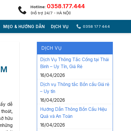
0358.177.444
Hotline:
(Hỗ trợ 24/7 - HÀ NỘI)
MẸO & HƯỚNG DẪN
DỊCH VỤ
0358 177 444
DỊCH VỤ
Dịch Vụ Thông Tắc Cống tại Thái
Bình – Uy Tín, Giá Rẻ
ỆM
16/04/2026
Dịch vụ Thông tắc Bồn cầu Giá rẻ
– Uy tín
16/04/2026
mấy dễ
Hướng Dẫn Thông Bồn Cầu Hiệu
 thoát,
Quả và An Toàn
sở hữu
16/04/2026
 những