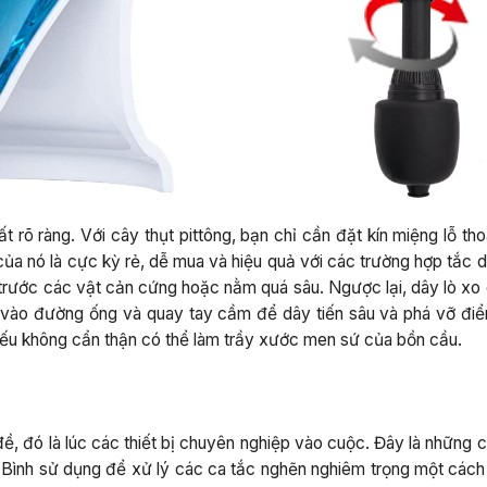
rõ ràng. Với cây thụt pittông, bạn chỉ cần đặt kín miệng lỗ tho
ủa nó là cực kỳ rẻ, dễ mua và hiệu quả với các trường hợp tắc d
g trước các vật cản cứng hoặc nằm quá sâu. Ngược lại, dây lò xo
o vào đường ống và quay tay cầm để dây tiến sâu và phá vỡ điể
 nếu không cẩn thận có thể làm trầy xước men sứ của bồn cầu.
ề, đó là lúc các thiết bị chuyên nghiệp vào cuộc. Đây là những 
Bình sử dụng để xử lý các ca tắc nghẽn nghiêm trọng một cách