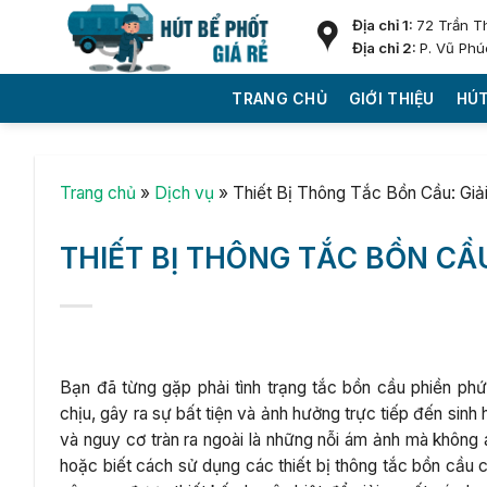
Skip
Địa chỉ 1:
72 Trần T
to
Địa chỉ 2:
P. Vũ Phú
content
TRANG CHỦ
GIỚI THIỆU
HÚT
Trang chủ
»
Dịch vụ
»
Thiết Bị Thông Tắc Bồn Cầu: Giả
THIẾT BỊ THÔNG TẮC BỒN CẦU
Bạn đã từng gặp phải tình trạng tắc bồn cầu phiền ph
chịu, gây ra sự bất tiện và ảnh hưởng trực tiếp đến sinh
và nguy cơ tràn ra ngoài là những nỗi ám ảnh mà không
hoặc biết cách sử dụng các thiết bị thông tắc bồn cầu c