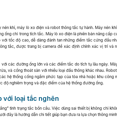
én khí, máy lò xo điện và robot thông tắc tự hành. Máy nén khí 
 ống chỉ trong tích tắc. Máy lò xo điện là phiên bản nâng cấp c
o với tốc độ cao, dễ dàng đánh tan những điểm tắc cứng đầu nh
hông tắc, được trang bị camera để xác định chính xác vị trí và 
với các đường ống lớn và các điểm tắc do tích tụ lâu ngày. Máy
 rửa, và cống thoát sàn với nhiều loại đầu thông khác nhau. Robo
g các hệ thống cống ngầm phức tạp của tòa nhà hoặc khu công n
c độ nghiêm trọng và đặc điểm của hệ thống đường ống.
 với loại tắc nghẽn
ng” tình trạng tắc bồn cầu. Việc dùng sai thiết bị không chỉ khô
ới đây là hướng dẫn chi tiết giúp bạn đưa ra lựa chọn thông minh