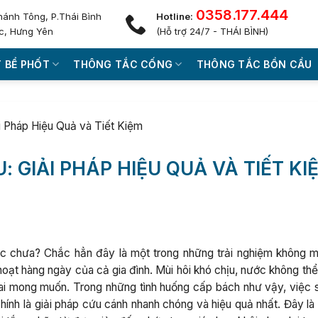
0358.177.444
hánh Tông, P.Thái Bình
Hotline:
c, Hưng Yên
(Hỗ trợ 24/7 - THÁI BÌNH)
 BỂ PHỐT
THÔNG TẮC CỐNG
THÔNG TẮC BỒN CẦU
i Pháp Hiệu Quả và Tiết Kiệm
: GIẢI PHÁP HIỆU QUẢ VÀ TIẾT KI
ức chưa? Chắc hẳn đây là một trong những trải nghiệm không 
 hoạt hàng ngày của cả gia đình. Mùi hôi khó chịu, nước không thể
 ai mong muốn. Trong những tình huống cấp bách như vậy, việc 
hính là giải pháp cứu cánh nhanh chóng và hiệu quả nhất. Đây là