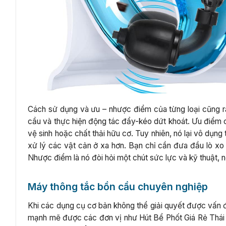
Cách sử dụng và ưu – nhược điểm của từng loại cũng rất 
cầu và thực hiện động tác đẩy-kéo dứt khoát. Ưu điểm c
vệ sinh hoặc chất thải hữu cơ. Tuy nhiên, nó lại vô dụn
xử lý các vật cản ở xa hơn. Bạn chỉ cần đưa đầu lò x
Nhược điểm là nó đòi hỏi một chút sức lực và kỹ thuật,
Máy thông tắc bồn cầu chuyên nghiệp
Khi các dụng cụ cơ bản không thể giải quyết được vấn đ
mạnh mẽ được các đơn vị như Hút Bể Phốt Giá Rẻ Thái 