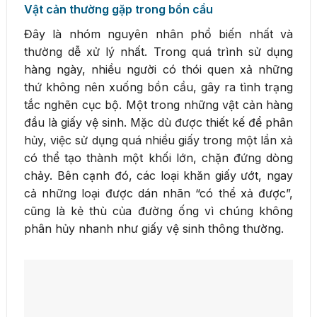
Vật cản thường gặp trong bồn cầu
Đây là nhóm nguyên nhân phổ biến nhất và
thường dễ xử lý nhất. Trong quá trình sử dụng
hàng ngày, nhiều người có thói quen xả những
thứ không nên xuống bồn cầu, gây ra tình trạng
tắc nghẽn cục bộ. Một trong những vật cản hàng
đầu là giấy vệ sinh. Mặc dù được thiết kế để phân
hủy, việc sử dụng quá nhiều giấy trong một lần xả
có thể tạo thành một khối lớn, chặn đứng dòng
chảy. Bên cạnh đó, các loại khăn giấy ướt, ngay
cả những loại được dán nhãn “có thể xả được”,
cũng là kẻ thù của đường ống vì chúng không
phân hủy nhanh như giấy vệ sinh thông thường.