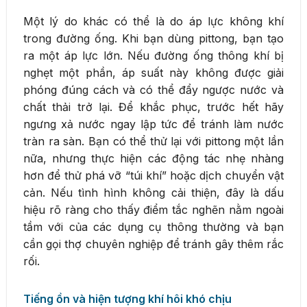
Một lý do khác có thể là do áp lực không khí
trong đường ống. Khi bạn dùng pittong, bạn tạo
ra một áp lực lớn. Nếu đường ống thông khí bị
nghẹt một phần, áp suất này không được giải
phóng đúng cách và có thể đẩy ngược nước và
chất thải trở lại. Để khắc phục, trước hết hãy
ngưng xả nước ngay lập tức để tránh làm nước
tràn ra sàn. Bạn có thể thử lại với pittong một lần
nữa, nhưng thực hiện các động tác nhẹ nhàng
hơn để thử phá vỡ “túi khí” hoặc dịch chuyển vật
cản. Nếu tình hình không cải thiện, đây là dấu
hiệu rõ ràng cho thấy điểm tắc nghẽn nằm ngoài
tầm với của các dụng cụ thông thường và bạn
cần gọi thợ chuyên nghiệp để tránh gây thêm rắc
rối.
Tiếng ồn và hiện tượng khí hôi khó chịu