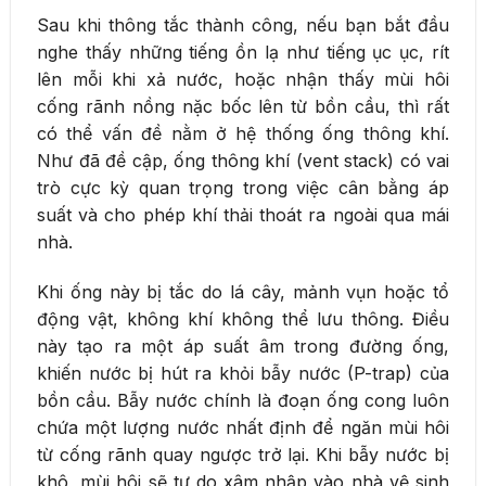
Sau khi thông tắc thành công, nếu bạn bắt đầu
nghe thấy những tiếng ồn lạ như tiếng ục ục, rít
lên mỗi khi xả nước, hoặc nhận thấy mùi hôi
cống rãnh nồng nặc bốc lên từ bồn cầu, thì rất
có thể vấn đề nằm ở hệ thống ống thông khí.
Như đã đề cập, ống thông khí (vent stack) có vai
trò cực kỳ quan trọng trong việc cân bằng áp
suất và cho phép khí thải thoát ra ngoài qua mái
nhà.
Khi ống này bị tắc do lá cây, mảnh vụn hoặc tổ
động vật, không khí không thể lưu thông. Điều
này tạo ra một áp suất âm trong đường ống,
khiến nước bị hút ra khỏi bẫy nước (P-trap) của
bồn cầu. Bẫy nước chính là đoạn ống cong luôn
chứa một lượng nước nhất định để ngăn mùi hôi
từ cống rãnh quay ngược trở lại. Khi bẫy nước bị
khô, mùi hôi sẽ tự do xâm nhập vào nhà vệ sinh