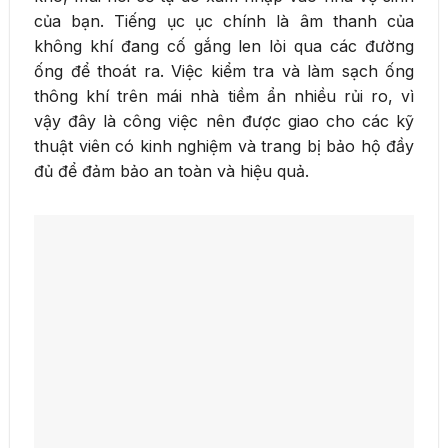
của bạn. Tiếng ục ục chính là âm thanh của
không khí đang cố gắng len lỏi qua các đường
ống để thoát ra. Việc kiểm tra và làm sạch ống
thông khí trên mái nhà tiềm ẩn nhiều rủi ro, vì
vậy đây là công việc nên được giao cho các kỹ
thuật viên có kinh nghiệm và trang bị bảo hộ đầy
đủ để đảm bảo an toàn và hiệu quả.