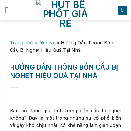
Skip
to
content
Trang chủ
»
Dịch vụ
»
Hướng Dẫn Thông Bồn
Cầu Bị Nghẹt Hiệu Quả Tại Nhà
HƯỚNG DẪN THÔNG BỒN CẦU BỊ
NGHẸT HIỆU QUẢ TẠI NHÀ
Bạn có đang gặp tình trạng bồn cầu bị nghẹt
không? Đây là một trong những sự cố phổ biến
và gây khó chịu nhất, có khả năng làm gián đoạn