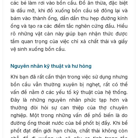
các bé làm rơi vào bồn cầu. Đồ ăn thừa, đặc biệt
là dầu mỡ, khi đổ xuống bồn cầu sẽ đông lại và
bám vào thành ống, dần dần thu hẹp đường kính
ống và tạo ra các điểm tắc nghẽn cứng đầu. Hiểu
rõ những vật cản này giúp bạn nhận thức được
tầm quan trọng của việc chỉ xả chất thải và giấy
vệ sinh xuống bồn cầu.
Nguyên nhân kỹ thuật và hư hỏng
Khi bạn đã rất cẩn thận trong việc sử dụng nhưng
bồn cầu vẫn thường xuyên bị nghẹt, rất có thể
vấn đề nằm ở các yếu tố kỹ thuật của hệ thống.
Đây là những nguyên nhân phức tạp hơn và
thường đòi hỏi sự can thiệp của thợ chuyên
nghiệp. Một trong những vấn đề phổ biến là do
đường ống thoát nước của bể phốt bị đầy. Khi bể
phốt đạt đến giới hạn chứa, chất thải không còn