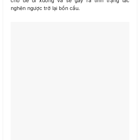
chỗ để đi xuống và sẽ gây ra tình trạng tắc
nghẽn ngược trở lại bồn cầu.