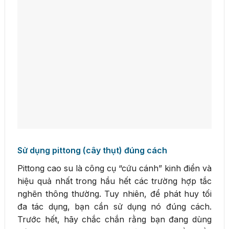
Sử dụng pittong (cây thụt) đúng cách
Pittong cao su là công cụ “cứu cánh” kinh điển và
hiệu quả nhất trong hầu hết các trường hợp tắc
nghẽn thông thường. Tuy nhiên, để phát huy tối
đa tác dụng, bạn cần sử dụng nó đúng cách.
Trước hết, hãy chắc chắn rằng bạn đang dùng