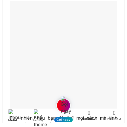
Tuy nhiên, nếu bạn đã thử mọi cách mà tình
Hotline 2
Hotline 3
Gọi ngay
Menu
liên hệ
trạng tắc nghẽn vẫn không được cải thiện, hoặc