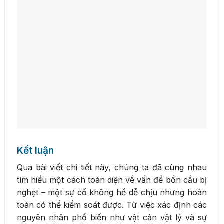
Kết luận
Qua bài viết chi tiết này, chúng ta đã cùng nhau
tìm hiểu một cách toàn diện về vấn đề bồn cầu bị
nghẹt – một sự cố không hề dễ chịu nhưng hoàn
toàn có thể kiểm soát được. Từ việc xác định các
nguyên nhân phổ biến như vật cản vật lý và sự