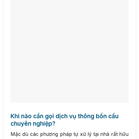
Khi nào cần gọi dịch vụ thông bồn cầu
chuyên nghiệp?
Mặc dù các phương pháp tự xử lý tại nhà rất hữu