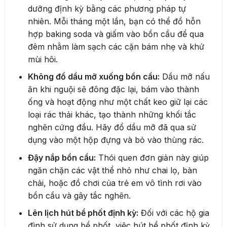
dưỡng định kỳ bằng các phương pháp tự
nhiên. Mỗi tháng một lần, bạn có thể đổ hỗn
hợp baking soda và giấm vào bồn cầu để qua
đêm nhằm làm sạch các cặn bám nhẹ và khử
mùi hôi.
Không đổ dầu mỡ xuống bồn cầu:
Dầu mỡ nấu
ăn khi nguội sẽ đông đặc lại, bám vào thành
ống và hoạt động như một chất keo giữ lại các
loại rác thải khác, tạo thành những khối tắc
nghẽn cứng đầu. Hãy đổ dầu mỡ đã qua sử
dụng vào một hộp đựng và bỏ vào thùng rác.
Đậy nắp bồn cầu:
Thói quen đơn giản này giúp
ngăn chặn các vật thể nhỏ như chai lọ, bàn
chải, hoặc đồ chơi của trẻ em vô tình rơi vào
bồn cầu và gây tắc nghẽn.
Lên lịch hút bể phốt định kỳ:
Đối với các hộ gia
đình sử dụng bể phốt, việc hút bể phốt định kỳ