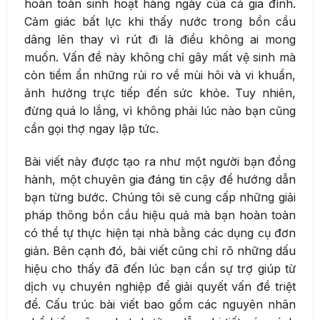
hoàn toàn sinh hoạt hàng ngày của cả gia đình.
Cảm giác bất lực khi thấy nước trong bồn cầu
dâng lên thay vì rút đi là điều không ai mong
muốn. Vấn đề này không chỉ gây mất vệ sinh mà
còn tiềm ẩn những rủi ro về mùi hôi và vi khuẩn,
ảnh hưởng trực tiếp đến sức khỏe. Tuy nhiên,
đừng quá lo lắng, vì không phải lúc nào bạn cũng
cần gọi thợ ngay lập tức.
Bài viết này được tạo ra như một người bạn đồng
hành, một chuyên gia đáng tin cậy để hướng dẫn
bạn từng bước. Chúng tôi sẽ cung cấp những giải
pháp thông bồn cầu hiệu quả mà bạn hoàn toàn
có thể tự thực hiện tại nhà bằng các dụng cụ đơn
giản. Bên cạnh đó, bài viết cũng chỉ rõ những dấu
hiệu cho thấy đã đến lúc bạn cần sự trợ giúp từ
dịch vụ chuyên nghiệp để giải quyết vấn đề triệt
để. Cấu trúc bài viết bao gồm các nguyên nhân