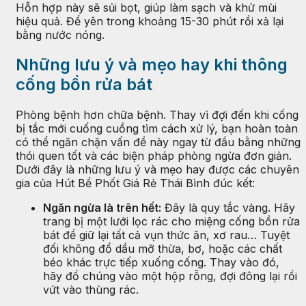
Hỗn hợp này sẽ sủi bọt, giúp làm sạch và khử mùi
hiệu quả. Để yên trong khoảng 15-30 phút rồi xả lại
bằng nước nóng.
Những lưu ý và mẹo hay khi thông
cống bồn rửa bát
Phòng bệnh hơn chữa bệnh. Thay vì đợi đến khi cống
bị tắc mới cuống cuồng tìm cách xử lý, bạn hoàn toàn
có thể ngăn chặn vấn đề này ngay từ đầu bằng những
thói quen tốt và các biện pháp phòng ngừa đơn giản.
Dưới đây là những lưu ý và mẹo hay được các chuyên
gia của Hút Bể Phốt Giá Rẻ Thái Bình đúc kết:
Ngăn ngừa là trên hết:
Đây là quy tắc vàng. Hãy
trang bị một lưới lọc rác cho miệng cống bồn rửa
bát để giữ lại tất cả vụn thức ăn, xơ rau… Tuyệt
đối không đổ dầu mỡ thừa, bơ, hoặc các chất
béo khác trực tiếp xuống cống. Thay vào đó,
hãy đổ chúng vào một hộp rỗng, đợi đông lại rồi
vứt vào thùng rác.