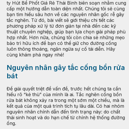
ty Hút Bể Phốt Giá Rẻ Thái Bình biên soạn nhằm cung
cấp một hướng dẫn toàn diện nhất. Chúng tôi sẽ cùng
bạn tìm hiểu sâu hơn về các nguyên nhân gốc rễ gây
tắc nghẽn. Từ đó, bài viết sẽ giới thiệu chi tiết các
phương pháp xử lý từ đơn giản tại nhà đến các kỹ
thuật chuyên nghiệp, giúp bạn lựa chọn giải pháp phù
hợp nhất. Hơn nữa, chúng tôi còn chia sẻ những mẹo
bảo trì hữu ích để bạn có thể giữ cho đường cống
luôn thông thoáng, ngăn ngừa sự cố tái diễn. Hãy
cùng khám phá ngay nhé!
Nguyên nhân gây tắc cống bồn rửa
bát
Để giải quyết triệt để vấn đề, trước hết chúng ta cần
hiểu rõ “kẻ thù” của mình là ai. Tắc nghẽn cống bồn
rửa bát không xảy ra trong một sớm một chiều, mà là
kết quả của một quá trình tích tụ lâu dài. Có hai nhóm
nguyên nhân chính dẫn đến tình trạng này: do chất
thải sinh hoạt và do hạn chế từ chính hệ thống đường
ống.