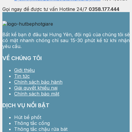
Gọi ngay để được tư vấn
Hotline 24/7
0358.177.444
Bất kể bạn ở đâu tại Hưng Yên, đội ngũ của chúng tôi sẽ
có mặt nhanh chóng chỉ sau 15-30 phút kể từ khi nhận
yêu cầu.
VỀ CHÚNG TÔI
Giới thiệu
Tin tức
Chính sách bảo hành
Giải quyết khiếu nại
Chính sách bảo mật
DỊCH VỤ NỔI BẬT
Hút bể phốt
Thông tắc cống
Thông tắc chậu rửa bát