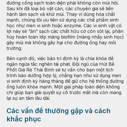
đường cống sạch toàn diện phải không còn mùi hôi.
Sau khi đã loại bỏ vật cản, các chuyên gia sẽ tiến
hành làm sạch và khử mùi. Thay vì dùng hóa chất
mạnh, chúng tôi ưu tiên sử dụng các chế phẩm sinh
học như men vi sinh hoặc enzyme. Các vi sinh vật có
lợi này sẽ “ăn” sạch các chất hữu cơ còn sót lại, phân
hủy hoàn toàn lớp màng biofilm (màng nhầy sinh học)
gây mùi mà không gây hại cho đường ống hay môi
trường.
Bên cạnh đó, việc bảo trì định kỳ là chìa khóa để
ngăn ngừa tắc nghẽn tái phát. Đội ngũ của Hút Bể
Phốt Giá Rẻ Thái Bình sẽ tư vấn cho bạn một lịch
trình bảo dưỡng hợp lý, chẳng hạn như sử dụng men
vi sinh định kỳ hàng tháng để giữ cho hệ thống đường
ống luôn khỏe mạnh. Một giải pháp toàn diện không
chỉ giúp bạn giải quyết sự cố trước mắt mà còn mang
lại sự an tâm lâu dài.
Các vấn đề thường gặp và cách
khắc phục