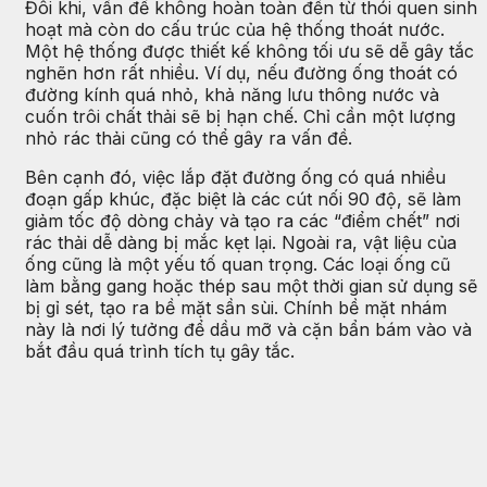
Đôi khi, vấn đề không hoàn toàn đến từ thói quen sinh
hoạt mà còn do cấu trúc của hệ thống thoát nước.
Một hệ thống được thiết kế không tối ưu sẽ dễ gây tắc
nghẽn hơn rất nhiều. Ví dụ, nếu đường ống thoát có
đường kính quá nhỏ, khả năng lưu thông nước và
cuốn trôi chất thải sẽ bị hạn chế. Chỉ cần một lượng
nhỏ rác thải cũng có thể gây ra vấn đề.
Bên cạnh đó, việc lắp đặt đường ống có quá nhiều
đoạn gấp khúc, đặc biệt là các cút nối 90 độ, sẽ làm
giảm tốc độ dòng chảy và tạo ra các “điểm chết” nơi
rác thải dễ dàng bị mắc kẹt lại. Ngoài ra, vật liệu của
ống cũng là một yếu tố quan trọng. Các loại ống cũ
làm bằng gang hoặc thép sau một thời gian sử dụng sẽ
bị gỉ sét, tạo ra bề mặt sần sùi. Chính bề mặt nhám
này là nơi lý tưởng để dầu mỡ và cặn bẩn bám vào và
bắt đầu quá trình tích tụ gây tắc.