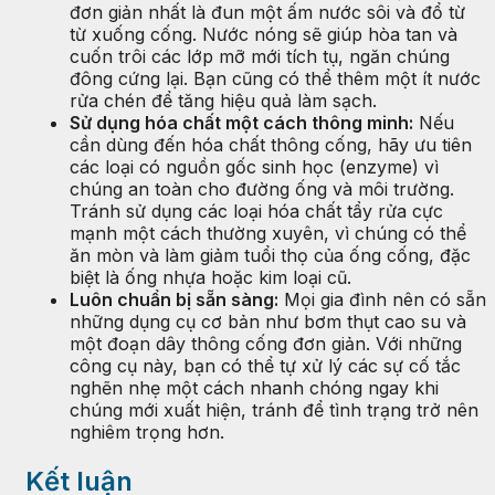
đơn giản nhất là đun một ấm nước sôi và đổ từ
từ xuống cống. Nước nóng sẽ giúp hòa tan và
cuốn trôi các lớp mỡ mới tích tụ, ngăn chúng
đông cứng lại. Bạn cũng có thể thêm một ít nước
rửa chén để tăng hiệu quả làm sạch.
Sử dụng hóa chất một cách thông minh:
Nếu
cần dùng đến hóa chất thông cống, hãy ưu tiên
các loại có nguồn gốc sinh học (enzyme) vì
chúng an toàn cho đường ống và môi trường.
Tránh sử dụng các loại hóa chất tẩy rửa cực
mạnh một cách thường xuyên, vì chúng có thể
ăn mòn và làm giảm tuổi thọ của ống cống, đặc
biệt là ống nhựa hoặc kim loại cũ.
Luôn chuẩn bị sẵn sàng:
Mọi gia đình nên có sẵn
những dụng cụ cơ bản như bơm thụt cao su và
một đoạn dây thông cống đơn giản. Với những
công cụ này, bạn có thể tự xử lý các sự cố tắc
nghẽn nhẹ một cách nhanh chóng ngay khi
chúng mới xuất hiện, tránh để tình trạng trở nên
nghiêm trọng hơn.
Kết luận