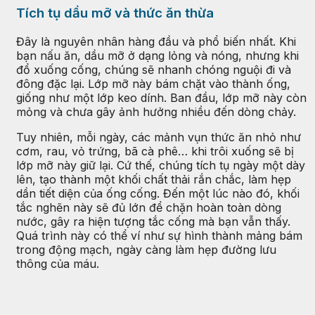
Tích tụ dầu mỡ và thức ăn thừa
Đây là nguyên nhân hàng đầu và phổ biến nhất. Khi
bạn nấu ăn, dầu mỡ ở dạng lỏng và nóng, nhưng khi
đổ xuống cống, chúng sẽ nhanh chóng nguội đi và
đông đặc lại. Lớp mỡ này bám chặt vào thành ống,
giống như một lớp keo dính. Ban đầu, lớp mỡ này còn
mỏng và chưa gây ảnh hưởng nhiều đến dòng chảy.
Tuy nhiên, mỗi ngày, các mảnh vụn thức ăn nhỏ như
cơm, rau, vỏ trứng, bã cà phê… khi trôi xuống sẽ bị
lớp mỡ này giữ lại. Cứ thế, chúng tích tụ ngày một dày
lên, tạo thành một khối chất thải rắn chắc, làm hẹp
dần tiết diện của ống cống. Đến một lúc nào đó, khối
tắc nghẽn này sẽ đủ lớn để chặn hoàn toàn dòng
nước, gây ra hiện tượng tắc cống mà bạn vẫn thấy.
Quá trình này có thể ví như sự hình thành mảng bám
trong động mạch, ngày càng làm hẹp đường lưu
thông của máu.