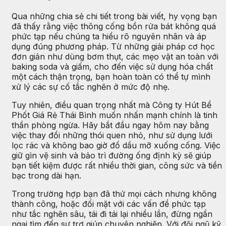
Qua những chia sẻ chi tiết trong bài viết, hy vọng bạn
đã thấy rằng việc thông cống bồn rửa bát không quá
phức tạp nếu chúng ta hiểu rõ nguyên nhân và áp
dụng đúng phương pháp. Từ những giải pháp cơ học
đơn giản như dùng bơm thụt, các mẹo vặt an toàn với
baking soda và giấm, cho đến việc sử dụng hóa chất
một cách thận trọng, bạn hoàn toàn có thể tự mình
xử lý các sự cố tắc nghẽn ở mức độ nhẹ.
Tuy nhiên, điều quan trọng nhất mà Công ty Hút Bể
Phốt Giá Rẻ Thái Bình muốn nhấn mạnh chính là tinh
thần phòng ngừa. Hãy bắt đầu ngay hôm nay bằng
việc thay đổi những thói quen nhỏ, như sử dụng lưới
lọc rác và không bao giờ đổ dầu mỡ xuống cống. Việc
giữ gìn vệ sinh và bảo trì đường ống định kỳ sẽ giúp
bạn tiết kiệm được rất nhiều thời gian, công sức và tiền
bạc trong dài hạn.
Trong trường hợp bạn đã thử mọi cách nhưng không
thành công, hoặc đối mặt với các vấn đề phức tạp
như tắc nghẽn sâu, tái đi tái lại nhiều lần, đừng ngần
ngại tìm đến sự trợ giúp chuyên nghiệp. Với đội ngũ kỹ