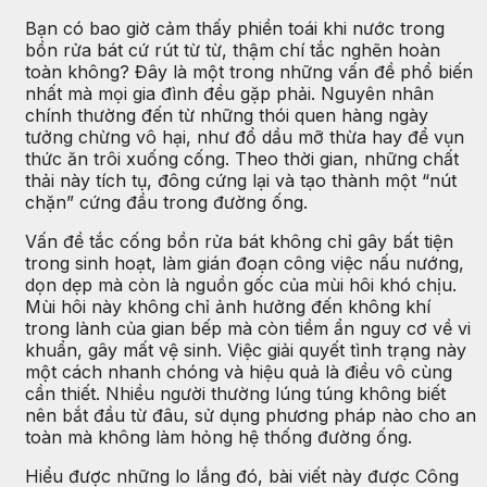
Bạn có bao giờ cảm thấy phiền toái khi nước trong
bồn rửa bát cứ rút từ từ, thậm chí tắc nghẽn hoàn
toàn không? Đây là một trong những vấn đề phổ biến
nhất mà mọi gia đình đều gặp phải. Nguyên nhân
chính thường đến từ những thói quen hàng ngày
tưởng chừng vô hại, như đổ dầu mỡ thừa hay để vụn
thức ăn trôi xuống cống. Theo thời gian, những chất
thải này tích tụ, đông cứng lại và tạo thành một “nút
chặn” cứng đầu trong đường ống.
Vấn đề tắc cống bồn rửa bát không chỉ gây bất tiện
trong sinh hoạt, làm gián đoạn công việc nấu nướng,
dọn dẹp mà còn là nguồn gốc của mùi hôi khó chịu.
Mùi hôi này không chỉ ảnh hưởng đến không khí
trong lành của gian bếp mà còn tiềm ẩn nguy cơ về vi
khuẩn, gây mất vệ sinh. Việc giải quyết tình trạng này
một cách nhanh chóng và hiệu quả là điều vô cùng
cần thiết. Nhiều người thường lúng túng không biết
nên bắt đầu từ đâu, sử dụng phương pháp nào cho an
toàn mà không làm hỏng hệ thống đường ống.
Hiểu được những lo lắng đó, bài viết này được Công