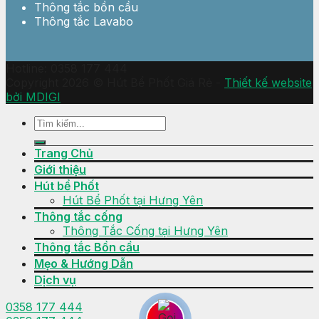
Thông tắc bồn cầu
Thông tắc Lavabo
Hotline: 0358 177 444
Copyright 2026 © Hút Bể Phốt Giá Rẻ -
Thiết kế website
bởi MDIGI
Trang Chủ
Giới thiệu
Hút bể Phốt
Hút Bể Phốt tại Hưng Yên
Thông tắc cống
Thông Tắc Cống tại Hưng Yên
Thông tắc Bồn cầu
Mẹo & Hướng Dẫn
Dịch vụ
0358 177 444