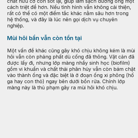
chất hữu cơ còn sót lại, giúp làm sạch đường ống một
cách triệt để hơn. Nếu tình hình vẫn không cải thiện,
rất có thể có một điểm tắc khác nằm sâu hơn trong
hệ thống, và đây là lúc nên gọi dịch vụ chuyên
nghiệp.
Mùi hôi bẩn vẫn còn tồn tại
Một vấn đề khác cũng gây khó chịu không kém là mùi
hôi vẫn còn phảng phất dù cống đã thông. Vật cản đã
được lấy đi, nhưng lớp màng nhầy sinh học (biofilm)
gồm vi khuẩn và chất thải phân hủy vẫn còn bám chặt
vào thành ống và đặc biệt là ở đoạn ống xi phông (hố
ga hay con thỏ) ngay bên dưới bồn rửa. Chính lớp
màng này là thủ phạm gây ra mùi hôi khó chịu.