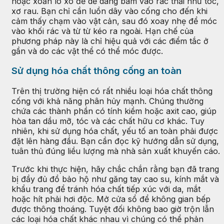
hoặc xoắn lò xo để dễ dàng bám vào rác thải như tóc,
xơ rau. Bạn chỉ cần luồn dây vào cống cho đến khi
cảm thấy chạm vào vật cản, sau đó xoay nhẹ để móc
vào khối rác và từ từ kéo ra ngoài. Hạn chế của
phương pháp này là chỉ hiệu quả với các điểm tắc ở
gần và do các vật thể có thể móc được.
Sử dụng hóa chất thông cống an toàn
Trên thị trường hiện có rất nhiều loại hóa chất thông
cống với khả năng phân hủy mạnh. Chúng thường
chứa các thành phần có tính kiềm hoặc axit cao, giúp
hòa tan dầu mỡ, tóc và các chất hữu cơ khác. Tuy
nhiên, khi sử dụng hóa chất, yếu tố an toàn phải được
đặt lên hàng đầu. Bạn cần đọc kỹ hướng dẫn sử dụng,
tuân thủ đúng liều lượng mà nhà sản xuất khuyến cáo.
Trước khi thực hiện, hãy chắc chắn rằng bạn đã trang
bị đầy đủ đồ bảo hộ như găng tay cao su, kính mắt và
khẩu trang để tránh hóa chất tiếp xúc với da, mắt
hoặc hít phải hơi độc. Mở cửa sổ để không gian bếp
được thông thoáng. Tuyệt đối không bao giờ trộn lẫn
các loại hóa chất khác nhau vì chúng có thể phản