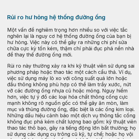
Rủi ro hư hỏng hệ thống đường ống
Một vấn đề nghiêm trọng hơn nhiều so với việc tắc
nghẽn lại là nguy cơ hệ thống đường ống của bạn bị
hư hỏng. Việc này có thể gây ra những chi phí sửa
chữa cực kỳ tốn kém, thậm chí phải đục phá nền nhà
để thay thế đường ống mới.
Rủi ro này thường xảy ra khi kỹ thuật viên sử dụng sai
phương pháp hoặc thao tác một cách cẩu thả. Ví dụ,
việc sử dụng máy lò xo với công suất quá lớn hoặc
đầu thông không phù hợp có thể làm trầy xước, nứt
vỡ các đường ống nhựa cũ hoặc mỏng. Nguy hiểm
hơn, việc tự ý đổ các loại hóa chất thông cống cực
mạnh không rõ nguồn gốc có thể gây ăn mòn, làm
mục và thủng đường ống, đặc biệt là các ống kim loại.
Những dấu hiệu cảnh báo một dịch vụ thông tắc cống
không đục phá kém chất lượng bao gồm: kỹ thuật viên
thao tác thô bạo, gây ra tiếng động lớn bất thường; họ
sử dụng các dụng cụ trông cũ kỹ, tự chế; hoặc họ vội