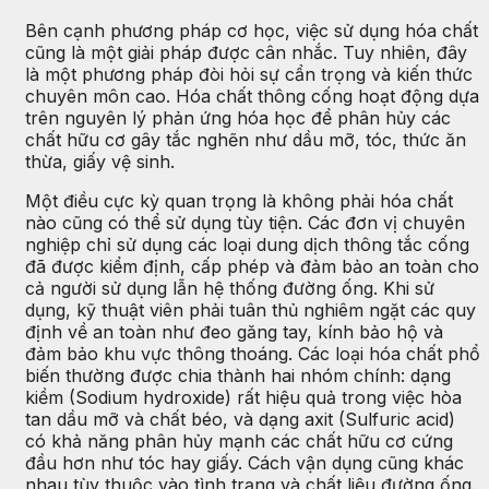
Bên cạnh phương pháp cơ học, việc sử dụng hóa chất
cũng là một giải pháp được cân nhắc. Tuy nhiên, đây
là một phương pháp đòi hỏi sự cẩn trọng và kiến thức
chuyên môn cao. Hóa chất thông cống hoạt động dựa
trên nguyên lý phản ứng hóa học để phân hủy các
chất hữu cơ gây tắc nghẽn như dầu mỡ, tóc, thức ăn
thừa, giấy vệ sinh.
Một điều cực kỳ quan trọng là không phải hóa chất
nào cũng có thể sử dụng tùy tiện. Các đơn vị chuyên
nghiệp chỉ sử dụng các loại dung dịch thông tắc cống
đã được kiểm định, cấp phép và đảm bảo an toàn cho
cả người sử dụng lẫn hệ thống đường ống. Khi sử
dụng, kỹ thuật viên phải tuân thủ nghiêm ngặt các quy
định về an toàn như đeo găng tay, kính bảo hộ và
đảm bảo khu vực thông thoáng. Các loại hóa chất phổ
biến thường được chia thành hai nhóm chính: dạng
kiềm (Sodium hydroxide) rất hiệu quả trong việc hòa
tan dầu mỡ và chất béo, và dạng axit (Sulfuric acid)
có khả năng phân hủy mạnh các chất hữu cơ cứng
đầu hơn như tóc hay giấy. Cách vận dụng cũng khác
nhau tùy thuộc vào tình trạng và chất liệu đường ống.