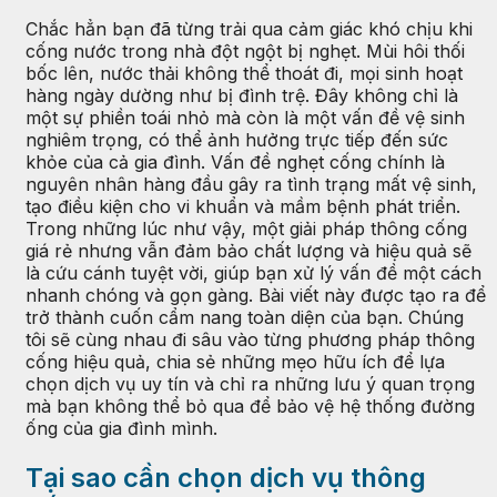
Chắc hẳn bạn đã từng trải qua cảm giác khó chịu khi
cống nước trong nhà đột ngột bị nghẹt. Mùi hôi thối
bốc lên, nước thải không thể thoát đi, mọi sinh hoạt
hàng ngày dường như bị đình trệ. Đây không chỉ là
một sự phiền toái nhỏ mà còn là một vấn đề vệ sinh
nghiêm trọng, có thể ảnh hưởng trực tiếp đến sức
khỏe của cả gia đình. Vấn đề nghẹt cống chính là
nguyên nhân hàng đầu gây ra tình trạng mất vệ sinh,
tạo điều kiện cho vi khuẩn và mầm bệnh phát triển.
Trong những lúc như vậy, một giải pháp thông cống
giá rẻ nhưng vẫn đảm bảo chất lượng và hiệu quả sẽ
là cứu cánh tuyệt vời, giúp bạn xử lý vấn đề một cách
nhanh chóng và gọn gàng. Bài viết này được tạo ra để
trở thành cuốn cẩm nang toàn diện của bạn. Chúng
tôi sẽ cùng nhau đi sâu vào từng phương pháp thông
cống hiệu quả, chia sẻ những mẹo hữu ích để lựa
chọn dịch vụ uy tín và chỉ ra những lưu ý quan trọng
mà bạn không thể bỏ qua để bảo vệ hệ thống đường
ống của gia đình mình.
Tại sao cần chọn dịch vụ thông