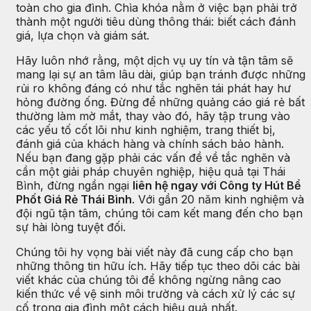
toàn cho gia đình. Chìa khóa nằm ở việc bạn phải trở
thành một người tiêu dùng thông thái: biết cách đánh
giá, lựa chọn và giám sát.
Hãy luôn nhớ rằng, một dịch vụ uy tín và tận tâm sẽ
mang lại sự an tâm lâu dài, giúp bạn tránh được những
rủi ro không đáng có như tắc nghẽn tái phát hay hư
hỏng đường ống. Đừng để những quảng cáo giá rẻ bất
thường làm mờ mắt, thay vào đó, hãy tập trung vào
các yếu tố cốt lõi như kinh nghiệm, trang thiết bị,
đánh giá của khách hàng và chính sách bảo hành.
Nếu bạn đang gặp phải các vấn đề về tắc nghẽn và
cần một giải pháp chuyên nghiệp, hiệu quả tại Thái
Bình, đừng ngần ngại
liên hệ ngay với Công ty Hút Bể
Phốt Giá Rẻ Thái Bình
. Với gần 20 năm kinh nghiệm và
đội ngũ tận tâm, chúng tôi cam kết mang đến cho bạn
sự hài lòng tuyệt đối.
Chúng tôi hy vọng bài viết này đã cung cấp cho bạn
những thông tin hữu ích. Hãy tiếp tục theo dõi các bài
viết khác của chúng tôi để không ngừng nâng cao
kiến thức về vệ sinh môi trường và cách xử lý các sự
cố trong gia đình một cách hiệu quả nhất.