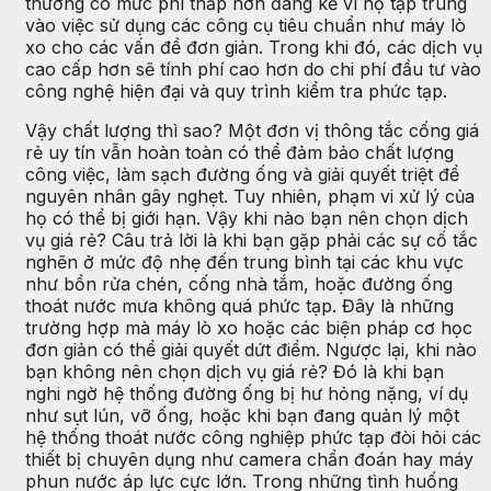
thường có mức phí thấp hơn đáng kể vì họ tập trung
vào việc sử dụng các công cụ tiêu chuẩn như máy lò
xo cho các vấn đề đơn giản. Trong khi đó, các dịch vụ
cao cấp hơn sẽ tính phí cao hơn do chi phí đầu tư vào
công nghệ hiện đại và quy trình kiểm tra phức tạp.
Vậy chất lượng thì sao? Một đơn vị thông tắc cống giá
rẻ uy tín vẫn hoàn toàn có thể đảm bảo chất lượng
công việc, làm sạch đường ống và giải quyết triệt để
nguyên nhân gây nghẹt. Tuy nhiên, phạm vi xử lý của
họ có thể bị giới hạn. Vậy khi nào bạn nên chọn dịch
vụ giá rẻ? Câu trả lời là khi bạn gặp phải các sự cố tắc
nghẽn ở mức độ nhẹ đến trung bình tại các khu vực
như bồn rửa chén, cống nhà tắm, hoặc đường ống
thoát nước mưa không quá phức tạp. Đây là những
trường hợp mà máy lò xo hoặc các biện pháp cơ học
đơn giản có thể giải quyết dứt điểm. Ngược lại, khi nào
bạn không nên chọn dịch vụ giá rẻ? Đó là khi bạn
nghi ngờ hệ thống đường ống bị hư hỏng nặng, ví dụ
như sụt lún, vỡ ống, hoặc khi bạn đang quản lý một
hệ thống thoát nước công nghiệp phức tạp đòi hỏi các
thiết bị chuyên dụng như camera chẩn đoán hay máy
phun nước áp lực cực lớn. Trong những tình huống