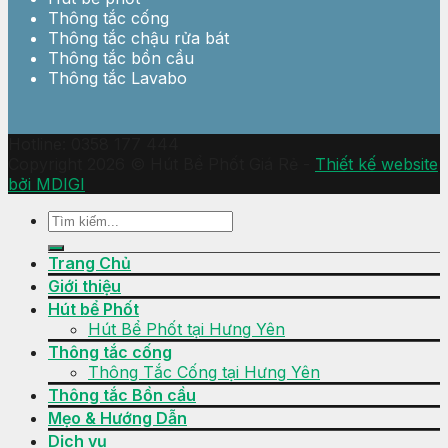
Thông tắc cống
Thông tắc chậu rửa bát
Thông tắc bồn cầu
Thông tắc Lavabo
Hotline: 0358 177 444
Copyright 2026 © Hút Bể Phốt Giá Rẻ -
Thiết kế website
bởi MDIGI
Trang Chủ
Giới thiệu
Hút bể Phốt
Hút Bể Phốt tại Hưng Yên
Thông tắc cống
Thông Tắc Cống tại Hưng Yên
Thông tắc Bồn cầu
Mẹo & Hướng Dẫn
Dịch vụ