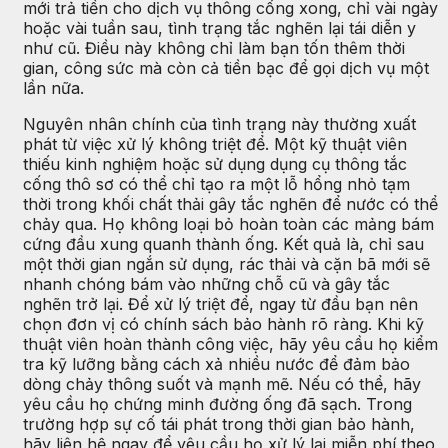
mới trả tiền cho dịch vụ thông cống xong, chỉ vài ngày
hoặc vài tuần sau, tình trạng tắc nghẽn lại tái diễn y
như cũ. Điều này không chỉ làm bạn tốn thêm thời
gian, công sức mà còn cả tiền bạc để gọi dịch vụ một
lần nữa.
Nguyên nhân chính của tình trạng này thường xuất
phát từ việc xử lý không triệt để. Một kỹ thuật viên
thiếu kinh nghiệm hoặc sử dụng dụng cụ thông tắc
cống thô sơ có thể chỉ tạo ra một lỗ hổng nhỏ tạm
thời trong khối chất thải gây tắc nghẽn để nước có thể
chảy qua. Họ không loại bỏ hoàn toàn các mảng bám
cứng đầu xung quanh thành ống. Kết quả là, chỉ sau
một thời gian ngắn sử dụng, rác thải và cặn bã mới sẽ
nhanh chóng bám vào những chỗ cũ và gây tắc
nghẽn trở lại. Để xử lý triệt để, ngay từ đầu bạn nên
chọn đơn vị có chính sách bảo hành rõ ràng. Khi kỹ
thuật viên hoàn thành công việc, hãy yêu cầu họ kiểm
tra kỹ lưỡng bằng cách xả nhiều nước để đảm bảo
dòng chảy thông suốt và mạnh mẽ. Nếu có thể, hãy
yêu cầu họ chứng minh đường ống đã sạch. Trong
trường hợp sự cố tái phát trong thời gian bảo hành,
hãy liên hệ ngay để yêu cầu họ xử lý lại miễn phí theo