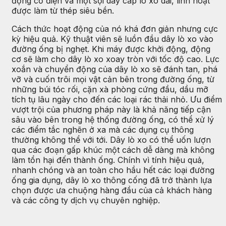
động cơ điện và một sợi dây cáp lò xo dài, linh hoạt
được làm từ thép siêu bền.
Cách thức hoạt động của nó khá đơn giản nhưng cực
kỳ hiệu quả. Kỹ thuật viên sẽ luồn đầu dây lò xo vào
đường ống bị nghẹt. Khi máy được khởi động, động
cơ sẽ làm cho dây lò xo xoay tròn với tốc độ cao. Lực
xoắn và chuyển động của dây lò xo sẽ đánh tan, phá
vỡ và cuốn trôi mọi vật cản bên trong đường ống, từ
những búi tóc rối, cặn xà phòng cứng đầu, dầu mỡ
tích tụ lâu ngày cho đến các loại rác thải nhỏ. Ưu điểm
vượt trội của phương pháp này là khả năng tiếp cận
sâu vào bên trong hệ thống đường ống, có thể xử lý
các điểm tắc nghẽn ở xa mà các dụng cụ thông
thường không thể với tới. Dây lò xo có thể uốn lượn
qua các đoạn gấp khúc một cách dễ dàng mà không
làm tổn hại đến thành ống. Chính vì tính hiệu quả,
nhanh chóng và an toàn cho hầu hết các loại đường
ống gia dụng, dây lò xo thông cống đã trở thành lựa
chọn được ưa chuộng hàng đầu của cả khách hàng
và các công ty dịch vụ chuyên nghiệp.