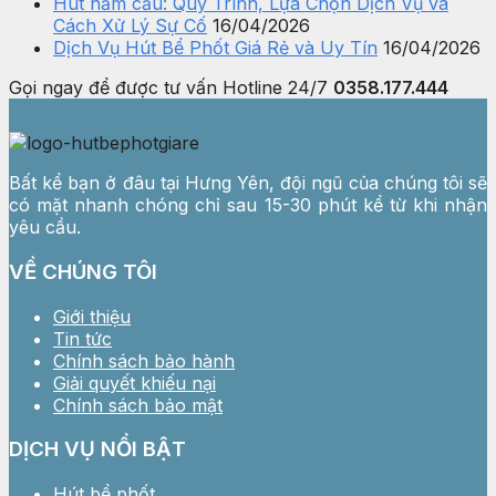
Hút hầm cầu: Quy Trình, Lựa Chọn Dịch Vụ và
Cách Xử Lý Sự Cố
16/04/2026
Dịch Vụ Hút Bể Phốt Giá Rẻ và Uy Tín
16/04/2026
Gọi ngay để được tư vấn
Hotline 24/7
0358.177.444
Bất kể bạn ở đâu tại Hưng Yên, đội ngũ của chúng tôi sẽ
có mặt nhanh chóng chỉ sau 15-30 phút kể từ khi nhận
yêu cầu.
VỀ CHÚNG TÔI
Giới thiệu
Tin tức
Chính sách bảo hành
Giải quyết khiếu nại
Chính sách bảo mật
DỊCH VỤ NỔI BẬT
Hút bể phốt