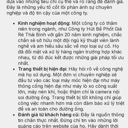
dựa vào những tiêu chí cụ thể và rõ ràng để đánh giá.
Đây là những yếu tố cốt lõi phản ánh sự chuyên
nghiệp và độ tin cậy của một công ty.
Kinh nghiệm hoạt động:
Một công ty có thâm
niên trong ngành, như Công ty Hút Bể Phốt Giá
Rẻ Thái Bình với gần 20 năm kinh nghiệm, chắc
chắn sẽ sở hữu một đội ngũ kỹ thuật viên lành
nghề và am hiểu sâu sắc về mọi loại sự cố. Họ
đã đối mặt và xử lý hàng ngàn trường hợp khác
nhau, từ đó đúc kết được những giải pháp tối ưu
nhất.
Trang thiết bị hiện đại:
Hãy hỏi rõ về công nghệ
mà họ sử dụng. Một đơn vị chuyên nghiệp sẽ
đầu tư vào các loại máy móc hiện đại như máy
thông cống hiện đại như máy lò xo công suất
lớn, máy nén khí, hoặc thậm chí là camera nội
soi đường ống. Trang thiết bị tốt không chỉ giúp
công việc nhanh hơn mà còn đảm bảo xử lý triệt
để và an toàn cho đường ống.
Đánh giá từ khách hàng cũ:
Đây là nguồn thông
tin chân thực nhất. Đừng chỉ tin vào những lời
quảng cáo trên website của họ. Hãy dành thời