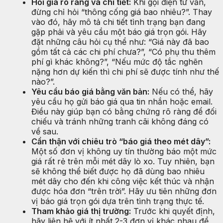
Hỏi giá rõ ràng và chi tiết:
Khi gọi điện tư vấn,
đừng chỉ hỏi “thông cống giá bao nhiêu?”. Thay
vào đó, hãy mô tả chi tiết tình trạng bạn đang
gặp phải và yêu cầu một báo giá trọn gói. Hãy
đặt những câu hỏi cụ thể như: “Giá này đã bao
gồm tất cả các chi phí chưa?”, “Có phụ thu thêm
phí gì khác không?”, “Nếu mức độ tắc nghẽn
nặng hơn dự kiến thì chi phí sẽ được tính như thế
nào?”.
Yêu cầu báo giá bằng văn bản:
Nếu có thể, hãy
yêu cầu họ gửi báo giá qua tin nhắn hoặc email.
Điều này giúp bạn có bằng chứng rõ ràng để đối
chiếu và tránh những tranh cãi không đáng có
về sau.
Cẩn thận với chiêu trò “báo giá theo mét dây”:
Một số đơn vị không uy tín thường báo một mức
giá rất rẻ trên mỗi mét dây lò xo. Tuy nhiên, bạn
sẽ không thể biết được họ đã dùng bao nhiêu
mét dây cho đến khi công việc kết thúc và nhận
được hóa đơn “trên trời”. Hãy ưu tiên những đơn
vị báo giá trọn gói dựa trên tình trạng thực tế.
Tham khảo giá thị trường:
Trước khi quyết định,
hãy liên hệ với ít nhất 2-3 đơn vị khác nhau để