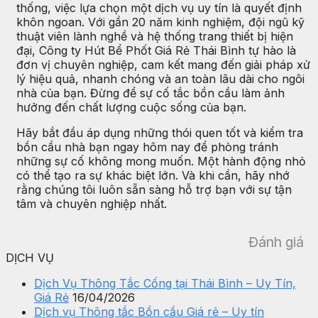
thống, việc lựa chọn một dịch vụ uy tín là quyết định
khôn ngoan. Với gần 20 năm kinh nghiệm, đội ngũ kỹ
thuật viên lành nghề và hệ thống trang thiết bị hiện
đại, Công ty Hút Bể Phốt Giá Rẻ Thái Bình tự hào là
đơn vị chuyên nghiệp, cam kết mang đến giải pháp xử
lý hiệu quả, nhanh chóng và an toàn lâu dài cho ngôi
nhà của bạn. Đừng để sự cố tắc bồn cầu làm ảnh
hưởng đến chất lượng cuộc sống của bạn.
Hãy bắt đầu áp dụng những thói quen tốt và kiểm tra
bồn cầu nhà bạn ngay hôm nay để phòng tránh
những sự cố không mong muốn. Một hành động nhỏ
có thể tạo ra sự khác biệt lớn. Và khi cần, hãy nhớ
rằng chúng tôi luôn sẵn sàng hỗ trợ bạn với sự tận
tâm và chuyên nghiệp nhất.
Đánh giá
DỊCH VỤ
Dịch Vụ Thông Tắc Cống tại Thái Bình – Uy Tín,
Giá Rẻ
16/04/2026
Dịch vụ Thông tắc Bồn cầu Giá rẻ – Uy tín