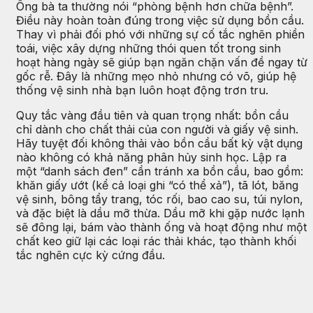
Ông bà ta thường nói “phòng bệnh hơn chữa bệnh”.
Điều này hoàn toàn đúng trong việc sử dụng bồn cầu.
Thay vì phải đối phó với những sự cố tắc nghẽn phiền
toái, việc xây dựng những thói quen tốt trong sinh
hoạt hàng ngày sẽ giúp bạn ngăn chặn vấn đề ngay từ
gốc rễ. Đây là những mẹo nhỏ nhưng có võ, giúp hệ
thống vệ sinh nhà bạn luôn hoạt động trơn tru.
Quy tắc vàng đầu tiên và quan trọng nhất: bồn cầu
chỉ dành cho chất thải của con người và giấy vệ sinh.
Hãy tuyệt đối không thải vào bồn cầu bất kỳ vật dụng
nào không có khả năng phân hủy sinh học. Lập ra
một “danh sách đen” cần tránh xa bồn cầu, bao gồm:
khăn giấy ướt (kể cả loại ghi “có thể xả”), tã lót, băng
vệ sinh, bông tẩy trang, tóc rối, bao cao su, túi nylon,
và đặc biệt là dầu mỡ thừa. Dầu mỡ khi gặp nước lạnh
sẽ đông lại, bám vào thành ống và hoạt động như một
chất keo giữ lại các loại rác thải khác, tạo thành khối
tắc nghẽn cực kỳ cứng đầu.