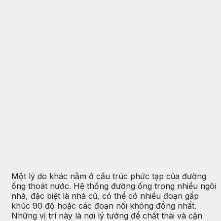
Một lý do khác nằm ở cấu trúc phức tạp của đường
ống thoát nước. Hệ thống đường ống trong nhiều ngôi
nhà, đặc biệt là nhà cũ, có thể có nhiều đoạn gấp
khúc 90 độ hoặc các đoạn nối không đồng nhất.
Những vị trí này là nơi lý tưởng để chất thải và cặn