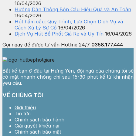
16/04/2026
Hướng Dẫn Thông Bồn Cầu Hiệu Quả và An Toàn
16/04/2026
Hút hầm cầu: Quy Trình, Lựa Chọn Dịch Vụ và
Cách Xử Lý Sự Cố
16/04/2026
Dịch Vụ Hút Bể Phốt Giá Rẻ và Uy Tín
16/04/2026
Gọi ngay để được tư vấn
Hotline 24/7
0358.177.444
Bất kể bạn ở đâu tại Hưng Yên, đội ngũ của chúng tôi sẽ
có mặt nhanh chóng chỉ sau 15-30 phút kể từ khi nhận
yêu cầu.
VỀ CHÚNG TÔI
Giới thiệu
Tin tức
Chính sách bảo hành
Giải quyết khiếu nại
Chính sách bảo mật