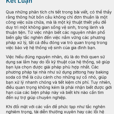
Kết Luận
Qua những phân tích chi tiết trong bài viết, có thể thấy
rằng thông hút bồn cầu không chỉ đơn thuần là một
công việc sửa chữa, mà là một kỹ thuật thiết yếu để
duy trì một không gian sống vệ sinh, trong lành và
thuận tiện. Từ việc nhận biết các nguyên nhân phổ
biến gây tắc nghẽn đến việc nắm vững các phương
pháp xử lý, tất cả đều đóng vai trò quan trọng trong
việc bảo vệ hệ thống vệ sinh của gia đình bạn.
Việc hiểu đúng nguyên nhân, dù là do thói quen sử
dụng sai lầm hay do lỗi kỹ thuật của hệ thống, sẽ giúp
bạn lựa chọn được giải pháp phù hợp nhất. Các
phương pháp tại nhà như sử dụng pittong hay baking
soda có thể là cứu cánh cho những sự cố nhỏ, giúp
bạn xử lý nhanh chóng và tiết kiệm chi phí. Tuy nhiên,
điều quan trọng không kém là phải nhận biết được giới
hạn của các biện pháp này và biết khi nào cần tìm
đến sự trợ giúp chuyên nghiệp.
Khi đối mặt với các vấn đề phức tạp như tắc nghẽn
nghiêm trọng, tái diễn thường xuyên hay các lỗi hệ