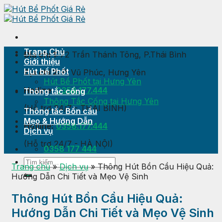
Skip
to
content
Trang Chủ
Địa chỉ 1:
72 Trần Thánh Tông, P.Thái Bình
Giới thiệu
Hút bể Phốt
Địa chỉ 2:
P. Vũ Phúc, Hưng Yên
Hút Bể Phốt tại Hưng Yên
Hotline:
0358.177.444
Thông tắc cống
Thông Tắc Cống tại Hưng Yên
(Hỗ trợ 24/7 - THÁI BÌNH)
Thông tắc Bồn cầu
Mẹo & Hướng Dẫn
Hotline:
0358.177.444
Dịch vụ
(Hỗ trợ 24/7 - HÀ NỘI)
0358 177 444
Trang chủ
»
Dịch vụ
»
Thông Hút Bồn Cầu Hiệu Quả:
Hướng Dẫn Chi Tiết và Mẹo Vệ Sinh
Thông Hút Bồn Cầu Hiệu Quả:
Hướng Dẫn Chi Tiết và Mẹo Vệ Sinh