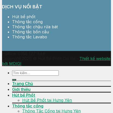
DỊCH VỤ NỔI BẬT
Hút bể phốt
Thông tắc cống
Thông tắc chậu rửa bát
Thông tắc bồn cầu
Thông tắc Lavabo
Hotline: 0358 177 444
Copyright 2026 © Hút Bể Phốt Giá Rẻ -
Thiết kế website
bởi MDIGI
Trang Chủ
Giới thiệu
Hút bể Phốt
Hút Bể Phốt tại Hưng Yên
Thông tắc cống
Thông Tắc Cống tại Hưng Yên