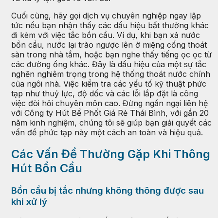
Cuối cùng, hãy gọi dịch vụ chuyên nghiệp ngay lập
tức nếu bạn nhận thấy các dấu hiệu bất thường khác
đi kèm với việc tắc bồn cầu. Ví dụ, khi bạn xả nước
bồn cầu, nước lại trào ngược lên ở miệng cống thoát
sàn trong nhà tắm, hoặc bạn nghe thấy tiếng ọc ọc từ
các đường ống khác. Đây là dấu hiệu của một sự tắc
nghẽn nghiêm trọng trong hệ thống thoát nước chính
của ngôi nhà. Việc kiểm tra các yếu tố kỹ thuật phức
tạp như thuỷ lực, độ dốc và các lỗi lắp đặt là công
việc đòi hỏi chuyên môn cao. Đừng ngần ngại liên hệ
với Công ty Hút Bể Phốt Giá Rẻ Thái Bình, với gần 20
năm kinh nghiệm, chúng tôi sẽ giúp bạn giải quyết các
vấn đề phức tạp này một cách an toàn và hiệu quả.
Các Vấn Đề Thường Gặp Khi Thông
Hút Bồn Cầu
Bồn cầu bị tắc nhưng không thông được sau
khi xử lý