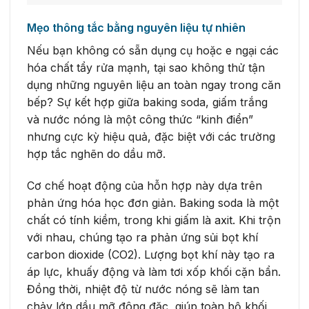
Mẹo thông tắc bằng nguyên liệu tự nhiên
Nếu bạn không có sẵn dụng cụ hoặc e ngại các
hóa chất tẩy rửa mạnh, tại sao không thử tận
dụng những nguyên liệu an toàn ngay trong căn
bếp? Sự kết hợp giữa baking soda, giấm trắng
và nước nóng là một công thức “kinh điển”
nhưng cực kỳ hiệu quả, đặc biệt với các trường
hợp tắc nghẽn do dầu mỡ.
Cơ chế hoạt động của hỗn hợp này dựa trên
phản ứng hóa học đơn giản. Baking soda là một
chất có tính kiềm, trong khi giấm là axit. Khi trộn
với nhau, chúng tạo ra phản ứng sủi bọt khí
carbon dioxide (CO2). Lượng bọt khí này tạo ra
áp lực, khuấy động và làm tơi xốp khối cặn bẩn.
Đồng thời, nhiệt độ từ nước nóng sẽ làm tan
chảy lớp dầu mỡ đông đặc, giúp toàn bộ khối