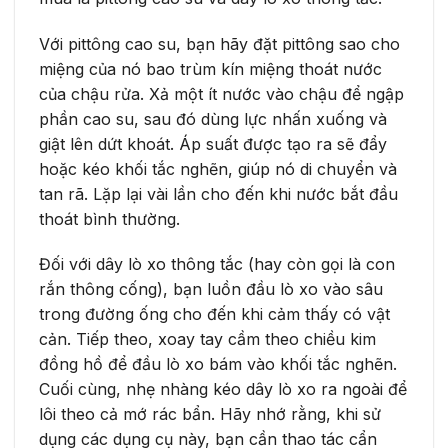
Với pittông cao su, bạn hãy đặt pittông sao cho
miệng của nó bao trùm kín miệng thoát nước
của chậu rửa. Xả một ít nước vào chậu để ngập
phần cao su, sau đó dùng lực nhấn xuống và
giật lên dứt khoát. Áp suất được tạo ra sẽ đẩy
hoặc kéo khối tắc nghẽn, giúp nó di chuyển và
tan rã. Lặp lại vài lần cho đến khi nước bắt đầu
thoát bình thường.
Đối với dây lò xo thông tắc (hay còn gọi là con
rắn thông cống), bạn luồn đầu lò xo vào sâu
trong đường ống cho đến khi cảm thấy có vật
cản. Tiếp theo, xoay tay cầm theo chiều kim
đồng hồ để đầu lò xo bám vào khối tắc nghẽn.
Cuối cùng, nhẹ nhàng kéo dây lò xo ra ngoài để
lôi theo cả mớ rác bẩn. Hãy nhớ rằng, khi sử
dụng các dụng cụ này, bạn cần thao tác cẩn