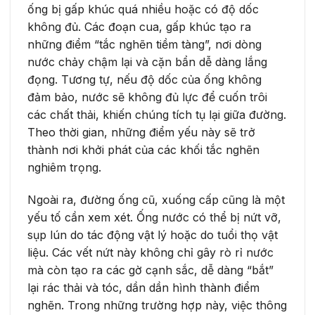
ống bị gấp khúc quá nhiều hoặc có độ dốc
không đủ. Các đoạn cua, gấp khúc tạo ra
những điểm “tắc nghẽn tiềm tàng”, nơi dòng
nước chảy chậm lại và cặn bẩn dễ dàng lắng
đọng. Tương tự, nếu độ dốc của ống không
đảm bảo, nước sẽ không đủ lực để cuốn trôi
các chất thải, khiến chúng tích tụ lại giữa đường.
Theo thời gian, những điểm yếu này sẽ trở
thành nơi khởi phát của các khối tắc nghẽn
nghiêm trọng.
Ngoài ra, đường ống cũ, xuống cấp cũng là một
yếu tố cần xem xét. Ống nước có thể bị nứt vỡ,
sụp lún do tác động vật lý hoặc do tuổi thọ vật
liệu. Các vết nứt này không chỉ gây rò rỉ nước
mà còn tạo ra các gờ cạnh sắc, dễ dàng “bắt”
lại rác thải và tóc, dần dần hình thành điểm
nghẽn. Trong những trường hợp này, việc thông