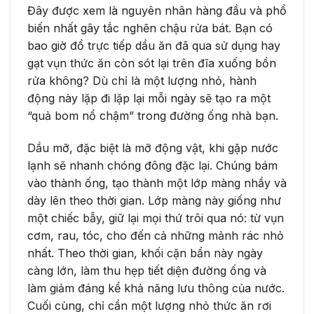
Đây được xem là nguyên nhân hàng đầu và phổ
biến nhất gây tắc nghẽn chậu rửa bát. Bạn có
bao giờ đổ trực tiếp dầu ăn đã qua sử dụng hay
gạt vụn thức ăn còn sót lại trên đĩa xuống bồn
rửa không? Dù chỉ là một lượng nhỏ, hành
động này lặp đi lặp lại mỗi ngày sẽ tạo ra một
“quả bom nổ chậm” trong đường ống nhà bạn.
Dầu mỡ, đặc biệt là mỡ động vật, khi gặp nước
lạnh sẽ nhanh chóng đông đặc lại. Chúng bám
vào thành ống, tạo thành một lớp màng nhầy và
dày lên theo thời gian. Lớp màng này giống như
một chiếc bẫy, giữ lại mọi thứ trôi qua nó: từ vụn
cơm, rau, tóc, cho đến cả những mảnh rác nhỏ
nhất. Theo thời gian, khối cặn bẩn này ngày
càng lớn, làm thu hẹp tiết diện đường ống và
làm giảm đáng kể khả năng lưu thông của nước.
Cuối cùng, chỉ cần một lượng nhỏ thức ăn rơi