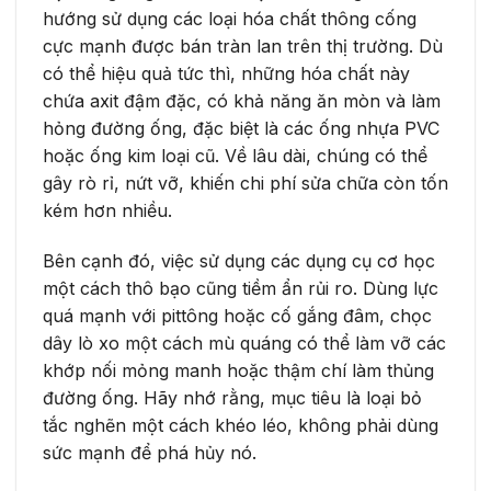
hướng sử dụng các loại hóa chất thông cống
cực mạnh được bán tràn lan trên thị trường. Dù
có thể hiệu quả tức thì, những hóa chất này
chứa axit đậm đặc, có khả năng ăn mòn và làm
hỏng đường ống, đặc biệt là các ống nhựa PVC
hoặc ống kim loại cũ. Về lâu dài, chúng có thể
gây rò rỉ, nứt vỡ, khiến chi phí sửa chữa còn tốn
kém hơn nhiều.
Bên cạnh đó, việc sử dụng các dụng cụ cơ học
một cách thô bạo cũng tiềm ẩn rủi ro. Dùng lực
quá mạnh với pittông hoặc cố gắng đâm, chọc
dây lò xo một cách mù quáng có thể làm vỡ các
khớp nối mỏng manh hoặc thậm chí làm thủng
đường ống. Hãy nhớ rằng, mục tiêu là loại bỏ
tắc nghẽn một cách khéo léo, không phải dùng
sức mạnh để phá hủy nó.