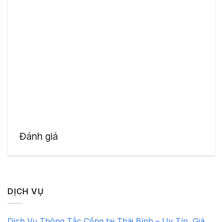
Đánh giá
DỊCH VỤ
Dịch Vụ Thông Tắc Cống tại Thái Bình – Uy Tín, Giá