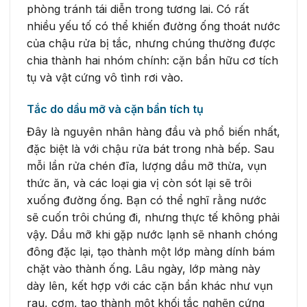
phòng tránh tái diễn trong tương lai. Có rất
nhiều yếu tố có thể khiến đường ống thoát nước
của chậu rửa bị tắc, nhưng chúng thường được
chia thành hai nhóm chính: cặn bẩn hữu cơ tích
tụ và vật cứng vô tình rơi vào.
Tắc do dầu mỡ và cặn bẩn tích tụ
Đây là nguyên nhân hàng đầu và phổ biến nhất,
đặc biệt là với chậu rửa bát trong nhà bếp. Sau
mỗi lần rửa chén đĩa, lượng dầu mỡ thừa, vụn
thức ăn, và các loại gia vị còn sót lại sẽ trôi
xuống đường ống. Bạn có thể nghĩ rằng nước
sẽ cuốn trôi chúng đi, nhưng thực tế không phải
vậy. Dầu mỡ khi gặp nước lạnh sẽ nhanh chóng
đông đặc lại, tạo thành một lớp màng dính bám
chặt vào thành ống. Lâu ngày, lớp màng này
dày lên, kết hợp với các cặn bẩn khác như vụn
rau, cơm, tạo thành một khối tắc nghẽn cứng