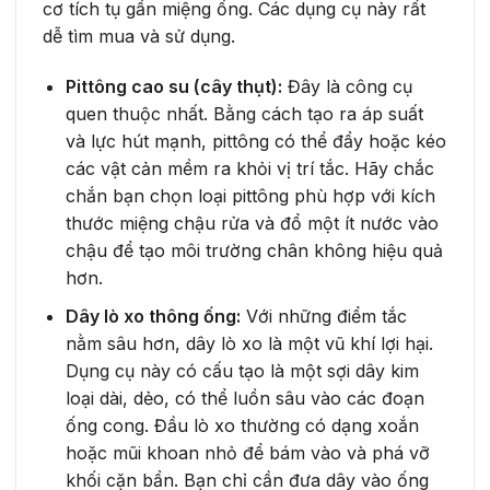
cơ tích tụ gần miệng ống. Các dụng cụ này rất
dễ tìm mua và sử dụng.
Pittông cao su (cây thụt):
Đây là công cụ
quen thuộc nhất. Bằng cách tạo ra áp suất
và lực hút mạnh, pittông có thể đẩy hoặc kéo
các vật cản mềm ra khỏi vị trí tắc. Hãy chắc
chắn bạn chọn loại pittông phù hợp với kích
thước miệng chậu rửa và đổ một ít nước vào
chậu để tạo môi trường chân không hiệu quả
hơn.
Dây lò xo thông ống:
Với những điểm tắc
nằm sâu hơn, dây lò xo là một vũ khí lợi hại.
Dụng cụ này có cấu tạo là một sợi dây kim
loại dài, dẻo, có thể luồn sâu vào các đoạn
ống cong. Đầu lò xo thường có dạng xoắn
hoặc mũi khoan nhỏ để bám vào và phá vỡ
khối cặn bẩn. Bạn chỉ cần đưa dây vào ống