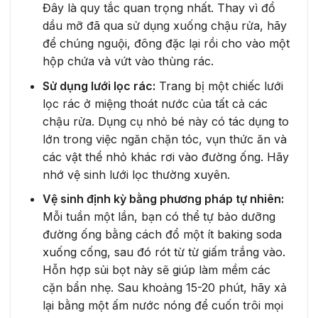
Đây là quy tắc quan trọng nhất. Thay vì đổ
dầu mỡ đã qua sử dụng xuống chậu rửa, hãy
để chúng nguội, đông đặc lại rồi cho vào một
hộp chứa và vứt vào thùng rác.
Sử dụng lưới lọc rác:
Trang bị một chiếc lưới
lọc rác ở miệng thoát nước của tất cả các
chậu rửa. Dụng cụ nhỏ bé này có tác dụng to
lớn trong việc ngăn chặn tóc, vụn thức ăn và
các vật thể nhỏ khác rơi vào đường ống. Hãy
nhớ vệ sinh lưới lọc thường xuyên.
Vệ sinh định kỳ bằng phương pháp tự nhiên:
Mỗi tuần một lần, bạn có thể tự bảo dưỡng
đường ống bằng cách đổ một ít baking soda
xuống cống, sau đó rót từ từ giấm trắng vào.
Hỗn hợp sủi bọt này sẽ giúp làm mềm các
cặn bẩn nhẹ. Sau khoảng 15-20 phút, hãy xả
lại bằng một ấm nước nóng để cuốn trôi mọi