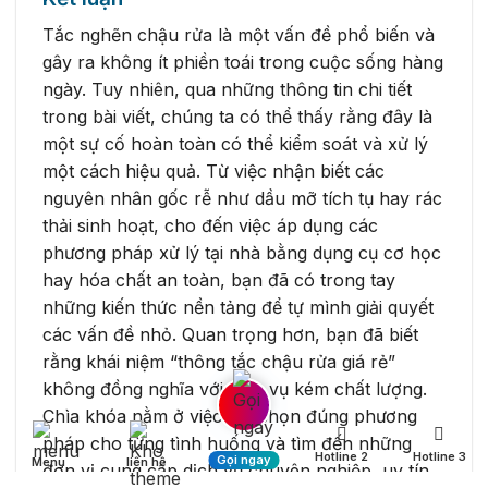
Tắc nghẽn chậu rửa là một vấn đề phổ biến và
gây ra không ít phiền toái trong cuộc sống hàng
ngày. Tuy nhiên, qua những thông tin chi tiết
trong bài viết, chúng ta có thể thấy rằng đây là
một sự cố hoàn toàn có thể kiểm soát và xử lý
một cách hiệu quả. Từ việc nhận biết các
nguyên nhân gốc rễ như dầu mỡ tích tụ hay rác
thải sinh hoạt, cho đến việc áp dụng các
phương pháp xử lý tại nhà bằng dụng cụ cơ học
hay hóa chất an toàn, bạn đã có trong tay
những kiến thức nền tảng để tự mình giải quyết
các vấn đề nhỏ. Quan trọng hơn, bạn đã biết
rằng khái niệm “thông tắc chậu rửa giá rẻ”
không đồng nghĩa với dịch vụ kém chất lượng.
Chìa khóa nằm ở việc lựa chọn đúng phương
pháp cho từng tình huống và tìm đến những
Hotline 2
Hotline 3
Gọi ngay
Menu
liên hệ
đơn vị cung cấp dịch vụ chuyên nghiệp, uy tín,