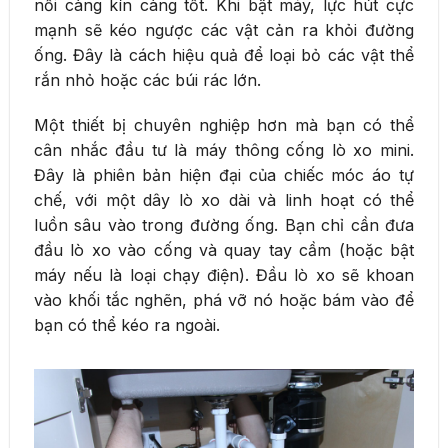
nối càng kín càng tốt. Khi bật máy, lực hút cực
mạnh sẽ kéo ngược các vật cản ra khỏi đường
ống. Đây là cách hiệu quả để loại bỏ các vật thể
rắn nhỏ hoặc các búi rác lớn.
Một thiết bị chuyên nghiệp hơn mà bạn có thể
cân nhắc đầu tư là máy thông cống lò xo mini.
Đây là phiên bản hiện đại của chiếc móc áo tự
chế, với một dây lò xo dài và linh hoạt có thể
luồn sâu vào trong đường ống. Bạn chỉ cần đưa
đầu lò xo vào cống và quay tay cầm (hoặc bật
máy nếu là loại chạy điện). Đầu lò xo sẽ khoan
vào khối tắc nghẽn, phá vỡ nó hoặc bám vào để
bạn có thể kéo ra ngoài.