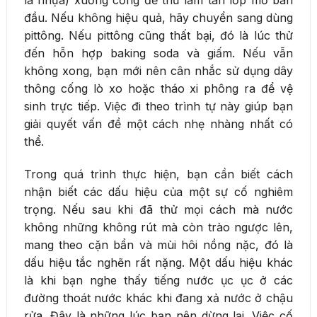
là nhựa) xuống cống để thử làm tan lớp mỡ ban
đầu. Nếu không hiệu quả, hãy chuyển sang dùng
pittông. Nếu pittông cũng thất bại, đó là lúc thử
đến hỗn hợp baking soda và giấm. Nếu vẫn
không xong, bạn mới nên cân nhắc sử dụng dây
thông cống lò xo hoặc tháo xi phông ra để vệ
sinh trực tiếp. Việc đi theo trình tự này giúp bạn
giải quyết vấn đề một cách nhẹ nhàng nhất có
thể.
Trong quá trình thực hiện, bạn cần biết cách
nhận biết các dấu hiệu của một sự cố nghiêm
trọng. Nếu sau khi đã thử mọi cách mà nước
không những không rút mà còn trào ngược lên,
mang theo cặn bẩn và mùi hôi nồng nặc, đó là
dấu hiệu tắc nghẽn rất nặng. Một dấu hiệu khác
là khi bạn nghe thấy tiếng nước ục ục ở các
đường thoát nước khác khi đang xả nước ở chậu
rửa. Đây là những lúc bạn nên dừng lại. Việc cố