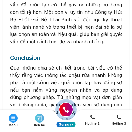
vấn đề phức tạp có thể gây ra những hư hỏng
còn tồi tệ hơn. Một đơn vị uy tín như Công ty Hút
Bể Phốt Giá Rẻ Thái Bình với đội ngũ kỹ thuật
viên lành nghề và trang thiết bị hiện đại sẽ là sự
lựa chọn an toàn và hiệu quả, giúp bạn giải quyết
vấn đề một cách triệt để và nhanh chóng.
Conclusion
Qua những chia sẻ chi tiết trong bài viết, có thể
thấy rằng việc thông tắc chậu rửa nhanh không
phải là một công việc quá phức tạp hay đáng sợ
nếu bạn nắm vững nguyên nhân và áp dụng
đúng phương pháp. Từ những mẹo vặt đơn giản
với baking soda, giấm cho đến việc sử dụng các
dụng cụ cơ bản như pittông, bạn hoàn toàn có
thể tự mình xử lý hiệu quả các trường hợp tắc
Hotline 2
Hotline 3
Gọi ngay
Menu
liên hệ
nghẽn thông thường, giúp tiết kiệm chi phí và thời