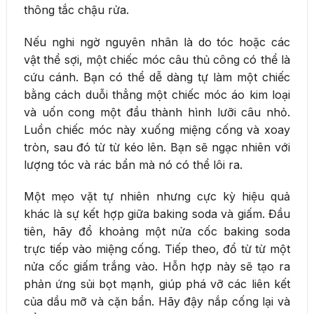
thông tắc chậu rửa.
Nếu nghi ngờ nguyên nhân là do tóc hoặc các
vật thể sợi, một chiếc móc câu thủ công có thể là
cứu cánh. Bạn có thể dễ dàng tự làm một chiếc
bằng cách duỗi thẳng một chiếc móc áo kim loại
và uốn cong một đầu thành hình lưỡi câu nhỏ.
Luồn chiếc móc này xuống miệng cống và xoay
tròn, sau đó từ từ kéo lên. Bạn sẽ ngạc nhiên với
lượng tóc và rác bẩn mà nó có thể lôi ra.
Một mẹo vặt tự nhiên nhưng cực kỳ hiệu quả
khác là sự kết hợp giữa baking soda và giấm. Đầu
tiên, hãy đổ khoảng một nửa cốc baking soda
trực tiếp vào miệng cống. Tiếp theo, đổ từ từ một
nửa cốc giấm trắng vào. Hỗn hợp này sẽ tạo ra
phản ứng sủi bọt mạnh, giúp phá vỡ các liên kết
của dầu mỡ và cặn bẩn. Hãy đậy nắp cống lại và