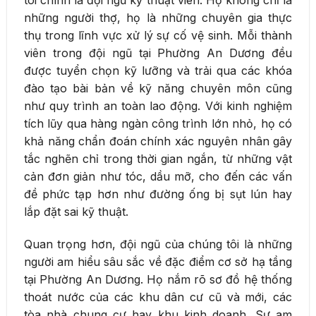
những người thợ, họ là những chuyên gia thực
thụ trong lĩnh vực xử lý sự cố vệ sinh. Mỗi thành
viên trong đội ngũ tại Phường An Dương đều
được tuyển chọn kỹ lưỡng và trải qua các khóa
đào tạo bài bản về kỹ năng chuyên môn cũng
như quy trình an toàn lao động. Với kinh nghiệm
tích lũy qua hàng ngàn công trình lớn nhỏ, họ có
khả năng chẩn đoán chính xác nguyên nhân gây
tắc nghẽn chỉ trong thời gian ngắn, từ những vật
cản đơn giản như tóc, dầu mỡ, cho đến các vấn
đề phức tạp hơn như đường ống bị sụt lún hay
lắp đặt sai kỹ thuật.
Quan trọng hơn, đội ngũ của chúng tôi là những
người am hiểu sâu sắc về đặc điểm cơ sở hạ tầng
tại Phường An Dương. Họ nắm rõ sơ đồ hệ thống
thoát nước của các khu dân cư cũ và mới, các
tòa nhà chung cư hay khu kinh doanh. Sự am