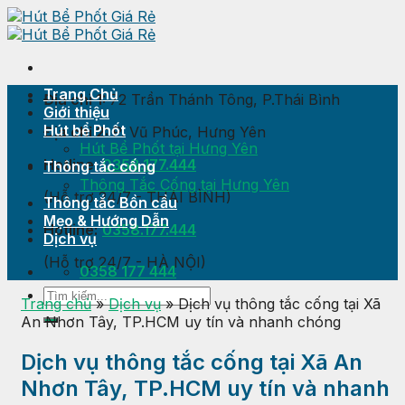
Skip
to
content
Trang Chủ
Địa chỉ 1:
72 Trần Thánh Tông, P.Thái Bình
Giới thiệu
Hút bể Phốt
Địa chỉ 2:
P. Vũ Phúc, Hưng Yên
Hút Bể Phốt tại Hưng Yên
Hotline:
0358.177.444
Thông tắc cống
Thông Tắc Cống tại Hưng Yên
(Hỗ trợ 24/7 - THÁI BÌNH)
Thông tắc Bồn cầu
Mẹo & Hướng Dẫn
Hotline:
0358.177.444
Dịch vụ
(Hỗ trợ 24/7 - HÀ NỘI)
0358 177 444
Trang chủ
»
Dịch vụ
»
Dịch vụ thông tắc cống tại Xã
An Nhơn Tây, TP.HCM uy tín và nhanh chóng
Dịch vụ thông tắc cống tại Xã An
Nhơn Tây, TP.HCM uy tín và nhanh