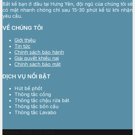
Bất kể bạn ở đâu tại Hưng Yên, đội ngũ của chúng tôi sẽ
có mặt nhanh chóng chỉ sau 15-30 phút kể từ khi nhận
yêu cầu.
VỀ CHÚNG TÔI
Giới thiệu
Tin tức
Chính sách bảo hành
Giải quyết khiếu nại
Chính sách bảo mật
DỊCH VỤ NỔI BẬT
Hút bể phốt
Thông tắc cống
Thông tắc chậu rửa bát
Thông tắc bồn cầu
Thông tắc Lavabo
Hotline: 0358 177 444