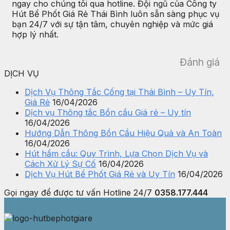
ngay cho chúng tôi qua hotline. Đội ngũ của Công ty
Hút Bể Phốt Giá Rẻ Thái Bình luôn sẵn sàng phục vụ
bạn 24/7 với sự tận tâm, chuyên nghiệp và mức giá
hợp lý nhất.
Đánh giá
DỊCH VỤ
Dịch Vụ Thông Tắc Cống tại Thái Bình – Uy Tín,
Giá Rẻ
16/04/2026
Dịch vụ Thông tắc Bồn cầu Giá rẻ – Uy tín
16/04/2026
Hướng Dẫn Thông Bồn Cầu Hiệu Quả và An Toàn
16/04/2026
Hút hầm cầu: Quy Trình, Lựa Chọn Dịch Vụ và
Cách Xử Lý Sự Cố
16/04/2026
Dịch Vụ Hút Bể Phốt Giá Rẻ và Uy Tín
16/04/2026
Gọi ngay để được tư vấn
Hotline 24/7
0358.177.444