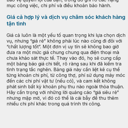
mục công việc, chi phí và điều khoản bảo hành.
Giá cả hợp lý và dịch vụ chăm sóc khách hàng
tận tình
Giá cả luôn là một yếu tố quan trọng khi lựa chọn dịch
vụ, nhưng “giá rẻ” không phải lúc nào cũng đi đôi với
“chất lượng tốt”. Một đơn vị uy tín sẽ không bao giờ
đưa ra một mức giá chung chung qua điện thoại mà
chưa khảo sát thực tế. Thay vào đó, họ sẽ cung cấp
một bảng báo giá chi tiết, rõ ràng sau khi đã kiểm tra
tình trạng tắc nghẽn. Bảng giá này cần liệt kê cụ thể
từng khoản chi phí, từ công thợ, phí sử dụng máy móc
đến các chi phí vật tư (nếu có), và cam kết không
phát sinh bất kỳ khoản phụ thu nào ngoài thỏa thuận.
Hãy cẩn trọng với những lời quảng cáo “giá siêu rẻ”
nhưng mập mờ, vì đó có thể là cái bẫy để thu thêm
nhiều chi phí khác trong quá trình thi công.