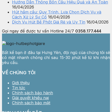
Hướng Dẫn Thông Bồn Cầu Hiệu Quả và An Toàn
16/04/2026
Hút hầm cầu: Quy Trình, Lựa Chọn Dịch Vụ và
Cách Xử Lý Sự Cố
16/04/2026
Dịch Vụ Hút Bể Phốt Giá Rẻ và Uy Tín
16/04/2026
Gọi ngay để được tư vấn
Hotline 24/7
0358.177.444
Bất kể bạn ở đâu tại Hưng Yên, đội ngũ của chúng tôi sẽ
có mặt nhanh chóng chỉ sau 15-30 phút kể từ khi nhận
yêu cầu.
VỀ CHÚNG TÔI
Giới thiệu
Tin tức
Chính sách bảo hành
Giải quyết khiếu nại
Chính sách bảo mật