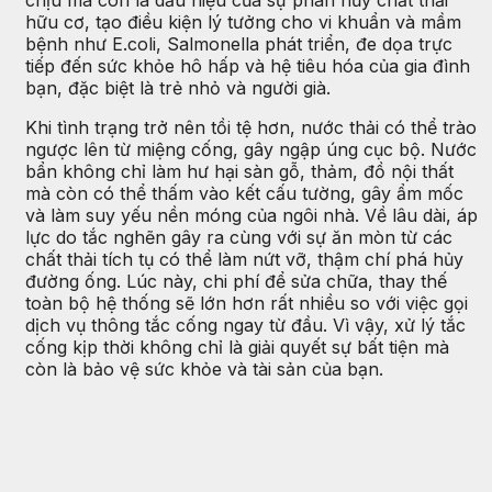
chịu mà còn là dấu hiệu của sự phân hủy chất thải
hữu cơ, tạo điều kiện lý tưởng cho vi khuẩn và mầm
bệnh như E.coli, Salmonella phát triển, đe dọa trực
tiếp đến sức khỏe hô hấp và hệ tiêu hóa của gia đình
bạn, đặc biệt là trẻ nhỏ và người già.
Khi tình trạng trở nên tồi tệ hơn, nước thải có thể trào
ngược lên từ miệng cống, gây ngập úng cục bộ. Nước
bẩn không chỉ làm hư hại sàn gỗ, thảm, đồ nội thất
mà còn có thể thấm vào kết cấu tường, gây ẩm mốc
và làm suy yếu nền móng của ngôi nhà. Về lâu dài, áp
lực do tắc nghẽn gây ra cùng với sự ăn mòn từ các
chất thải tích tụ có thể làm nứt vỡ, thậm chí phá hủy
đường ống. Lúc này, chi phí để sửa chữa, thay thế
toàn bộ hệ thống sẽ lớn hơn rất nhiều so với việc gọi
dịch vụ thông tắc cống ngay từ đầu. Vì vậy, xử lý tắc
cống kịp thời không chỉ là giải quyết sự bất tiện mà
còn là bảo vệ sức khỏe và tài sản của bạn.