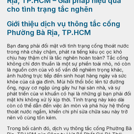
Rịa, TP.HCM – Giải pháp hiệu quả
cho tình trạng tắc nghẽn
Giới thiệu dịch vụ thông tắc cống
Phường Bà Rịa, TP.HCM
Bạn đang phải đối mặt với tình trạng cống thoát nước
trong nhà chảy chậm, phát ra tiếng kêu ọc ọc khó
chịu hay thậm chí là tắc nghẽn hoàn toàn? Tắc cống
không chỉ đơn thuần là một sự phiền toái nhỏ, nó còn
là nguồn cơn của vô số vấn đề nghiêm trọng khác,
ảnh hưởng trực tiếp đến sinh hoạt hàng ngày và sức
khỏe của cả gia đình. Mùi hôi thối bốc lên từ đường
ống, nguy cơ ngập úng gây hư hại sàn nhà, và sự
phát triển của vi khuẩn có hại là những gì bạn phải đối
mặt khi không xử lý kịp thời. Tình trạng này kéo dài
còn có thể dẫn đến việc ăn mòn và phá hủy hệ thống
thoát nước ngầm, khiến chi phí sửa chữa sau này trở
nên vô cùng tốn kém.
Trong bối cảnh đó, dịch vụ thông tắc cống Phường Bà