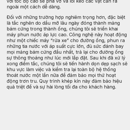
với tốc độ cao sẽ phá vỡ và lôi kéo các vật cản ra
ngoài một cách dễ dàng.
Đối với những trường hợp nghiêm trọng hơn, đặc biệt
là tắc nghẽn do dầu mỡ lâu ngày đóng thành mảng
bám cứng trong thành ống, chúng tôi sẽ triển khai
máy phun nước áp lực cao. Công nghệ này hoạt động
như một chiếc máy “rửa xe” cho đường ống, phun ra
những tia nước với áp suất cực lớn, đủ sức đánh bay
mọi mảng bám cứng đầu nhất, trả lại cho đường ống
sự thông thoáng như lúc mới lắp đặt. Sau khi đã xử lý
xong điểm tắc, chúng tôi sẽ tiến hành dọn dẹp sạch sẽ
khu vực làm việc và kiểm tra lại toàn bộ hệ thống
thoát nước một lần nữa để đảm bảo mọi thứ hoạt
động trơn tru. Quy trình khép kín này đảm bảo hiệu
quả triệt để và sự hài lòng tối đa cho khách hàng.