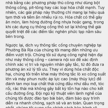
nhà bằng các phương pháp thủ công như dùng bột
thông cống, pít-tông hay các loại hóa chất mạnh. Tuy
nhiên, các giải pháp này thường chỉ mang lại hiệu quả
tạm thời và tiềm ẩn nhiều rủi ro. Hóa chất có thể gây
ăn mòn, làm hỏng đường ống nhựa hoặc gang, trong
khi các dụng cụ thông cống thô sơ lại không thể giải
quyết triệt để các điểm tắc nghẽn phức tạp nằm sâu
bên trong.
Ngược lại, dịch vụ thông tắc cống chuyên nghiệp tại
Phường Bà Rịa của chúng tôi mang đến những ưu
điểm vượt trội. Chúng tôi sử dụng công nghệ hiện đại
như máy thông cống – camera nội soi để xác định
chính xác vị trí và nguyên nhân gây tắc, từ đó đưa ra
phương án xử lý tối ưu. Thay vì dùng hóa chất độc
hại, chúng tôi triển khai máy thông tắc lò xo công suất
lớn và máy phun nước áp lực cao (máy thủy lực) để
đánh tan mọi loại chất thải cứng đầu như dầu mỡ, tóc
rối, rác thải mà không gây bất kỳ tổn hại nào cho kết
cấu đường ống. Đội ngũ kỹ thuật viên lành nghề của
chúng tôi được đào tạo bài bản, đảm bảo quy trình
diễn ra nhanh chóng, sạch sẽ và an toàn. Quan trọng
nhất, chúng tôi cung cấp chính sách bảo hành rõ