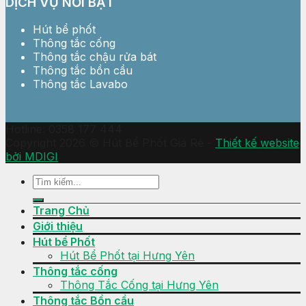
DỊCH VỤ NỔI BẬT
Hút bể phốt
Thông tắc cống
Thông tắc chậu rửa bát
Thông tắc bồn cầu
Thông tắc Lavabo
Hotline: 0358 177 444
Copyright 2026 © Hút Bể Phốt Giá Rẻ -
Thiết kế website
bởi MDIGI
Trang Chủ
Giới thiệu
Hút bể Phốt
Hút Bể Phốt tại Hưng Yên
Thông tắc cống
Thông Tắc Cống tại Hưng Yên
Thông tắc Bồn cầu