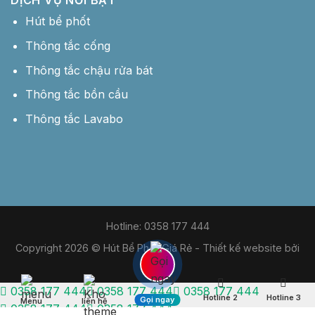
DỊCH VỤ NỔI BẬT
Hút bể phốt
Thông tắc cống
Thông tắc chậu rửa bát
Thông tắc bồn cầu
Thông tắc Lavabo
Hotline: 0358 177 444
Copyright 2026 © Hút Bể Phốt Giá Rẻ -
Thiết kế website bởi
MDIGI
0358 177 444
0358 177 444
0358 177 444
Hotline 2
Hotline 3
Gọi ngay
Menu
liên hệ
0358 177 444
0358 177 444