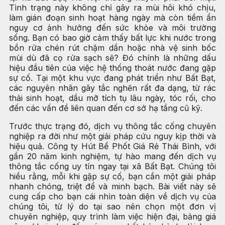
Tình trạng này không chỉ gây ra mùi hôi khó chịu,
làm gián đoạn sinh hoạt hàng ngày mà còn tiềm ẩn
nguy cơ ảnh hưởng đến sức khỏe và môi trường
sống. Bạn có bao giờ cảm thấy bất lực khi nước trong
bồn rửa chén rút chậm dần hoặc nhà vệ sinh bốc
mùi dù đã cọ rửa sạch sẽ? Đó chính là những dấu
hiệu đầu tiên của việc hệ thống thoát nước đang gặp
sự cố. Tại một khu vực đang phát triển như Bất Bạt,
các nguyên nhân gây tắc nghẽn rất đa dạng, từ rác
thải sinh hoạt, dầu mỡ tích tụ lâu ngày, tóc rối, cho
đến các vấn đề liên quan đến cơ sở hạ tầng cũ kỹ.
Trước thực trạng đó, dịch vụ thông tắc cống chuyên
nghiệp ra đời như một giải pháp cứu nguy kịp thời và
hiệu quả. Công ty Hút Bể Phốt Giá Rẻ Thái Bình, với
gần 20 năm kinh nghiệm, tự hào mang đến dịch vụ
thông tắc cống uy tín ngay tại xã Bất Bạt. Chúng tôi
hiểu rằng, mỗi khi gặp sự cố, bạn cần một giải pháp
nhanh chóng, triệt để và minh bạch. Bài viết này sẽ
cung cấp cho bạn cái nhìn toàn diện về dịch vụ của
chúng tôi, từ lý do tại sao nên chọn một đơn vị
chuyên nghiệp, quy trình làm việc hiện đại, bảng giá