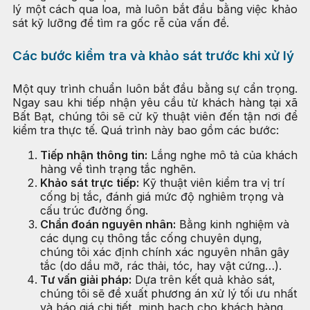
lý một cách qua loa, mà luôn bắt đầu bằng việc khảo
sát kỹ lưỡng để tìm ra gốc rễ của vấn đề.
Các bước kiểm tra và khảo sát trước khi xử lý
Một quy trình chuẩn luôn bắt đầu bằng sự cẩn trọng.
Ngay sau khi tiếp nhận yêu cầu từ khách hàng tại xã
Bất Bạt, chúng tôi sẽ cử kỹ thuật viên đến tận nơi để
kiểm tra thực tế. Quá trình này bao gồm các bước:
Tiếp nhận thông tin:
Lắng nghe mô tả của khách
hàng về tình trạng tắc nghẽn.
Khảo sát trực tiếp:
Kỹ thuật viên kiểm tra vị trí
cống bị tắc, đánh giá mức độ nghiêm trọng và
cấu trúc đường ống.
Chẩn đoán nguyên nhân:
Bằng kinh nghiệm và
các dụng cụ thông tắc cống chuyên dụng,
chúng tôi xác định chính xác nguyên nhân gây
tắc (do dầu mỡ, rác thải, tóc, hay vật cứng…).
Tư vấn giải pháp:
Dựa trên kết quả khảo sát,
chúng tôi sẽ đề xuất phương án xử lý tối ưu nhất
và báo giá chi tiết, minh bạch cho khách hàng.