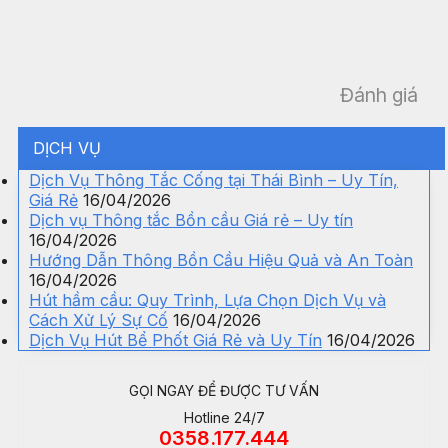
Đánh giá
DỊCH VỤ
Dịch Vụ Thông Tắc Cống tại Thái Bình – Uy Tín,
Giá Rẻ
16/04/2026
Dịch vụ Thông tắc Bồn cầu Giá rẻ – Uy tín
16/04/2026
Hướng Dẫn Thông Bồn Cầu Hiệu Quả và An Toàn
16/04/2026
Hút hầm cầu: Quy Trình, Lựa Chọn Dịch Vụ và
Cách Xử Lý Sự Cố
16/04/2026
Dịch Vụ Hút Bể Phốt Giá Rẻ và Uy Tín
16/04/2026
GỌI NGAY ĐỂ ĐƯỢC TƯ VẤN
Hotline 24/7
0358.177.444