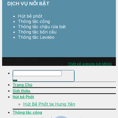
DỊCH VỤ NỔI BẬT
Hút bể phốt
Thông tắc cống
Thông tắc chậu rửa bát
Thông tắc bồn cầu
Thông tắc Lavabo
Hotline: 0358 177 444
Copyright 2026 © Hút Bể Phốt Giá Rẻ -
Thiết kế website bởi MDIGI
Trang Chủ
Giới thiệu
Hút bể Phốt
Hút Bể Phốt tại Hưng Yên
Thông tắc cống