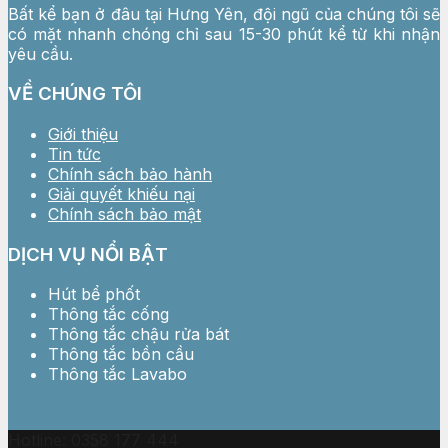
Bất kể bạn ở đâu tại Hưng Yên, đội ngũ của chúng tôi sẽ
có mặt nhanh chóng chỉ sau 15-30 phút kể từ khi nhận
yêu cầu.
VỀ CHÚNG TÔI
Giới thiệu
Tin tức
Chính sách bảo hành
Giải quyết khiếu nại
Chính sách bảo mật
DỊCH VỤ NỔI BẬT
Hút bể phốt
Thông tắc cống
Thông tắc chậu rửa bát
Thông tắc bồn cầu
Thông tắc Lavabo
Hotline: 0358 177 444