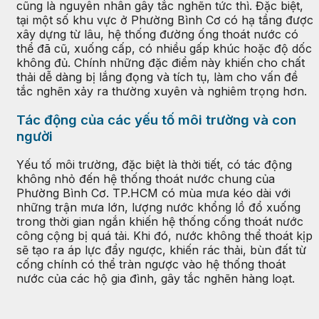
cũng là nguyên nhân gây tắc nghẽn tức thì. Đặc biệt,
tại một số khu vực ở Phường Bình Cơ có hạ tầng được
xây dựng từ lâu, hệ thống đường ống thoát nước có
thể đã cũ, xuống cấp, có nhiều gấp khúc hoặc độ dốc
không đủ. Chính những đặc điểm này khiến cho chất
thải dễ dàng bị lắng đọng và tích tụ, làm cho vấn đề
tắc nghẽn xảy ra thường xuyên và nghiêm trọng hơn.
Tác động của các yếu tố môi trường và con
người
Yếu tố môi trường, đặc biệt là thời tiết, có tác động
không nhỏ đến hệ thống thoát nước chung của
Phường Bình Cơ. TP.HCM có mùa mưa kéo dài với
những trận mưa lớn, lượng nước khổng lồ đổ xuống
trong thời gian ngắn khiến hệ thống cống thoát nước
công cộng bị quá tải. Khi đó, nước không thể thoát kịp
sẽ tạo ra áp lực đẩy ngược, khiến rác thải, bùn đất từ
cống chính có thể tràn ngược vào hệ thống thoát
nước của các hộ gia đình, gây tắc nghẽn hàng loạt.