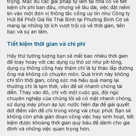
trọng. Mặc dù các giải pháp tự làm tại nhà có vẻ tiết
kiệm chi phí ban đầu, nhưng về lâu dài, việc đặt niềm
tin vào một đơn vị thông tắc cống uy tín như Công ty
Hút Bể Phốt Giá Rẻ Thái Bình tại Phường Bình Cơ sẽ
mang lại những lợi ích vượt trội cả về thời gian, tiền
bạc và sự an tâm.
Tiết kiệm thời gian và chi phí
Hãy thử tưởng tượng bạn sẽ mất bao nhiêu thời gian
để loay hoay với các dụng cụ thô sơ như pít-tông,
dụng cụ thông cống hay thậm chí là tự tháo lắp đường
ống mà không có chuyên môn. Quá trình này không
chỉ tốn thời gian, công sức mà hiệu quả mang lại
thường chỉ là tạm thời, vấn đề sẽ nhanh chóng tái
diễn. Thay vào đó, chỉ với một cuộc gọi, đội ngũ
chuyên nghiệp của chúng tôi sẽ có mặt nhanh chóng,
sử dụng máy phun áp lực nước hiện đại để giải quyết
dứt điểm vấn đề chỉ trong vòng vài chục phút. Bạn sẽ
không còn phải gián đoạn công việc hay sinh hoạt, tiết
kiệm được khoảng thời gian quý báu để dành cho gia
đình và những việc quan trọng hơn.