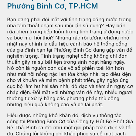
Phường Bình Cơ, TP.HCM
Bạn đang phải đối mặt với tình trạng cống nước trong
nhà tắm thoát chậm sau mỗi lần sử dụng? Hay bồn
rửa chén trong bếp luôn trong tình trạng ứ đọng nước
và bốc mùi hôi thối? Những rắc rối tưởng chừng nhỏ
nhặt này chính là dấu hiệu cảnh báo hệ thống cống
của gia đình bạn tại Phường Bình Cơ đang gặp vấn đề
nghiêm trọng. Tình trạng nghẹt cống không chỉ đơn
thuần gây ra sự bất tiện trong sinh hoạt hàng ngày.
Nó còn là nguồn cơn của vô số phiền toái lớn hơn
như mùi hôi nồng nặc lan tỏa khắp nhà, tạo điều kiện
cho vi khuẩn và mầm bệnh phát triển, gây ngập úng
cục bộ làm hư hại sàn nhà, đồ đạc và tiềm ẩn nguy cơ
chập điện. Đối mặt với những vấn đề này, nhiều người
thường tự xử lý bằng các phương pháp thủ công
nhưng hiệu quả không cao và dễ tái phát.
Hiểu được những khó khăn đó, dịch vụ thông tắc
cống tại Phường Bình Cơ của Công ty Hút Bể Phốt Giá
Rẻ Thái Bình ra đời như một giải pháp toàn diện và tối
ưu. Chúng tôi không chỉ khắc phục sự cố một cách