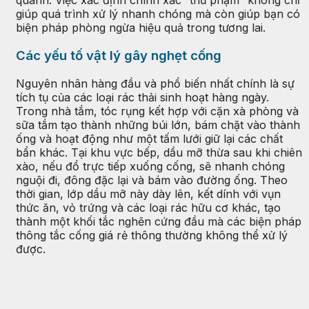
quanh. Việc xác định chính xác “thủ phạm” không chỉ
giúp quá trình xử lý nhanh chóng mà còn giúp bạn có
biện pháp phòng ngừa hiệu quả trong tương lai.
Các yếu tố vật lý gây nghẹt cống
Nguyên nhân hàng đầu và phổ biến nhất chính là sự
tích tụ của các loại rác thải sinh hoạt hàng ngày.
Trong nhà tắm, tóc rụng kết hợp với cặn xà phòng và
sữa tắm tạo thành những búi lớn, bám chặt vào thành
ống và hoạt động như một tấm lưới giữ lại các chất
bẩn khác. Tại khu vực bếp, dầu mỡ thừa sau khi chiên
xào, nếu đổ trực tiếp xuống cống, sẽ nhanh chóng
nguội đi, đông đặc lại và bám vào đường ống. Theo
thời gian, lớp dầu mỡ này dày lên, kết dính với vụn
thức ăn, vỏ trứng và các loại rác hữu cơ khác, tạo
thành một khối tắc nghẽn cứng đầu mà các biện pháp
thông tắc cống giá rẻ thông thường không thể xử lý
được.