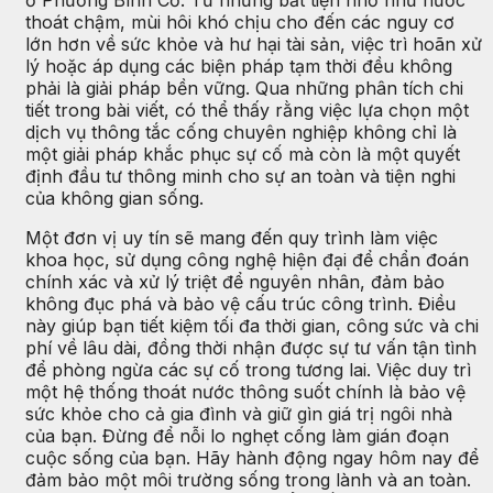
thoát chậm, mùi hôi khó chịu cho đến các nguy cơ
lớn hơn về sức khỏe và hư hại tài sản, việc trì hoãn xử
lý hoặc áp dụng các biện pháp tạm thời đều không
phải là giải pháp bền vững. Qua những phân tích chi
tiết trong bài viết, có thể thấy rằng việc lựa chọn một
dịch vụ thông tắc cống chuyên nghiệp không chỉ là
một giải pháp khắc phục sự cố mà còn là một quyết
định đầu tư thông minh cho sự an toàn và tiện nghi
của không gian sống.
Một đơn vị uy tín sẽ mang đến quy trình làm việc
khoa học, sử dụng công nghệ hiện đại để chẩn đoán
chính xác và xử lý triệt để nguyên nhân, đảm bảo
không đục phá và bảo vệ cấu trúc công trình. Điều
này giúp bạn tiết kiệm tối đa thời gian, công sức và chi
phí về lâu dài, đồng thời nhận được sự tư vấn tận tình
để phòng ngừa các sự cố trong tương lai. Việc duy trì
một hệ thống thoát nước thông suốt chính là bảo vệ
sức khỏe cho cả gia đình và giữ gìn giá trị ngôi nhà
của bạn. Đừng để nỗi lo nghẹt cống làm gián đoạn
cuộc sống của bạn. Hãy hành động ngay hôm nay để
đảm bảo một môi trường sống trong lành và an toàn.