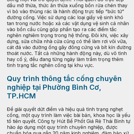
dầu mỡ thừa, thức ăn thừa xuống bồn rửa chén thay
vì bỏ vào thùng rác là hành động trực tiếp “bức tử”
đường cống. Việc sử dụng các loại giấy vệ sinh khó
tan trong nước hoặc xả các vật dụng vệ sinh cá nhân
vào bồn cầu cũng góp phần tạo ra các điểm tắc
nghẽn nghiêm trọng trong hệ thống. Đôi khi, việc xây
dựng, sửa chữa nhà cửa cũng có thể làm rơi vôi vữa,
cát đá vào đường ống gây đông cứng và bít kín đường
thoát nước. Tất cả những hành động này, dù vô tình
hay cố ý, đều đang từng ngày làm trầm trọng thêm
tình trạng tắc nghẽn cống tại khu vực.
Quy trình thông tắc cống chuyên
nghiệp tại Phường Bình Cơ,
TP.HCM
Để giải quyết dứt điểm và hiệu quả tình trạng nghẹt
cống, một quy trình làm việc bài bản, khoa học là yếu
tố tiên quyết. Công ty Hút Bể Phốt Giá Rẻ Thái Bình tự
hào áp dụng một quy trình chuyên nghiệp, được
chuẩn hóa qua gần 20 năm kinh nghiệm, đảm bảo xử