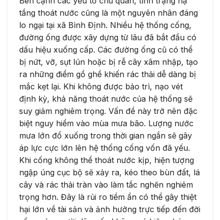
Bên cạnh các yếu tố chủ quan, tình trạng hạ
tầng thoát nước cũng là một nguyên nhân đáng
lo ngại tại xã Bình Định. Nhiều hệ thống cống,
đường ống được xây dựng từ lâu đã bắt đầu có
dấu hiệu xuống cấp. Các đường ống cũ có thể
bị nứt, vỡ, sụt lún hoặc bị rễ cây xâm nhập, tạo
ra những điểm gồ ghề khiến rác thải dễ dàng bị
mắc kẹt lại. Khi không được bảo trì, nạo vét
định kỳ, khả năng thoát nước của hệ thống sẽ
suy giảm nghiêm trọng. Vấn đề này trở nên đặc
biệt nguy hiểm vào mùa mưa bão. Lượng nước
mưa lớn đổ xuống trong thời gian ngắn sẽ gây
áp lực cực lớn lên hệ thống cống vốn đã yếu.
Khi cống không thể thoát nước kịp, hiện tượng
ngập úng cục bộ sẽ xảy ra, kéo theo bùn đất, lá
cây và rác thải tràn vào làm tắc nghẽn nghiêm
trọng hơn. Đây là rủi ro tiềm ẩn có thể gây thiệt
hại lớn về tài sản và ảnh hưởng trực tiếp đến đời