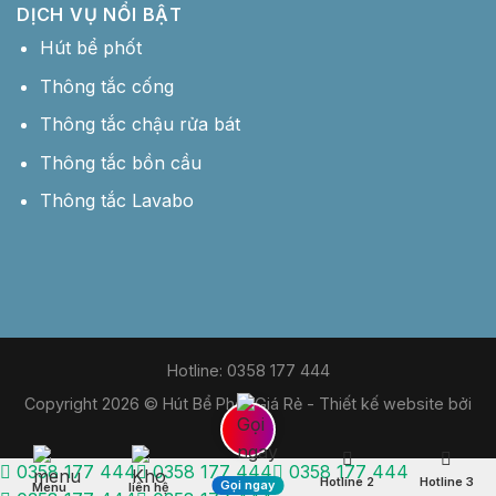
DỊCH VỤ NỔI BẬT
Hút bể phốt
Thông tắc cống
Thông tắc chậu rửa bát
Thông tắc bồn cầu
Thông tắc Lavabo
Hotline: 0358 177 444
Copyright 2026 © Hút Bể Phốt Giá Rẻ -
Thiết kế website bởi
MDIGI
0358 177 444
0358 177 444
0358 177 444
Hotline 2
Hotline 3
Gọi ngay
Menu
liên hệ