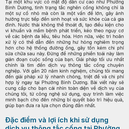
Tại một khu vực có mật độ dân cư cao như Phường
Bình Dương, tình trạng tắc nghẽn cống không chỉ là
một sự cố nhỏ mà còn là một vấn đề lớn, gây ảnh
hưởng trực tiếp đến sinh hoạt và sức khỏe của cả gia
đình. Nước thải không thể thoát đi, tạo điều kiện cho
vi khuẩn và mầm bệnh phát triển, kéo theo nguy cơ
về các bệnh da liễu, tiêu hóa. Hơn nữa, việc trì hoãn
xử lý có thể dẫn đến những hư hỏng nghiêm trọng
hơn cho hệ thống đường ống, gây tốn kém chi phí
sửa chữa sau này. Đừng để những phiền toái này làm
gián đoạn cuộc sống của bạn. Giải pháp tối ưu nhất
chính là tìm đến dịch vụ thông tắc cống chuyên
nghiệp. Với gần 20 năm kinh nghiệm, chúng tôi mang
đến giải pháp xử lý nhanh chóng, triệt để và chi phí
hợp lý ngay tại Phường Bình Dương. Bài viết này sẽ
cung cấp cho bạn cái nhìn toàn diện về dịch vụ của
chúng tôi, từ công nghệ sử dụng, quy trình làm việc
minh bạch cho đến những bí quyết bảo trì hiệu quả,
giúp bạn đưa ra lựa chọn đúng đắn nhất.
Đặc điểm và lợi ích khi sử dụng
dịch vụ thông tắc cống tại Phường