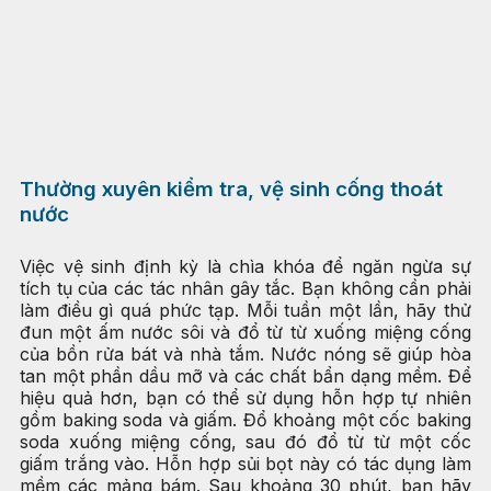
Thường xuyên kiểm tra, vệ sinh cống thoát
nước
Việc vệ sinh định kỳ là chìa khóa để ngăn ngừa sự
tích tụ của các tác nhân gây tắc. Bạn không cần phải
làm điều gì quá phức tạp. Mỗi tuần một lần, hãy thử
đun một ấm nước sôi và đổ từ từ xuống miệng cống
của bồn rửa bát và nhà tắm. Nước nóng sẽ giúp hòa
tan một phần dầu mỡ và các chất bẩn dạng mềm. Để
hiệu quả hơn, bạn có thể sử dụng hỗn hợp tự nhiên
gồm baking soda và giấm. Đổ khoảng một cốc baking
soda xuống miệng cống, sau đó đổ từ từ một cốc
giấm trắng vào. Hỗn hợp sủi bọt này có tác dụng làm
mềm các mảng bám. Sau khoảng 30 phút, bạn hãy