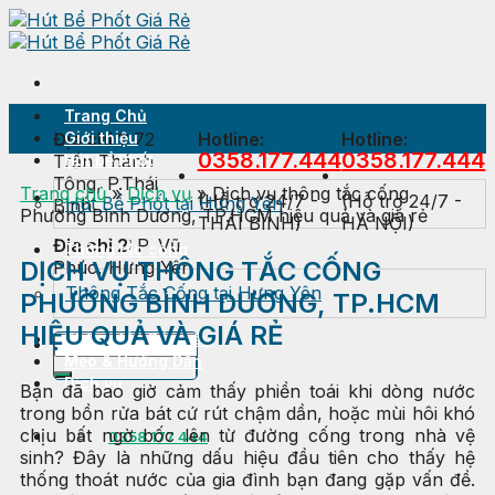
Skip
to
content
Trang Chủ
Địa chỉ 1:
Giới thiệu
72
Hotline:
Hotline:
0358.177.444
0358.177.444
Trần Thánh
Hút bể Phốt
Tông, P.Thái
Trang chủ
»
Dịch vụ
»
Dịch vụ thông tắc cống
(Hỗ trợ 24/7 -
(Hỗ trợ 24/7 -
Hút Bể Phốt tại Hưng Yên
Bình
Phường Bình Dương, TP.HCM hiệu quả và giá rẻ
THÁI BÌNH)
HÀ NỘI)
Địa chỉ 2:
P. Vũ
Thông tắc cống
DỊCH VỤ THÔNG TẮC CỐNG
Phúc, Hưng Yên
Thông Tắc Cống tại Hưng Yên
PHƯỜNG BÌNH DƯƠNG, TP.HCM
HIỆU QUẢ VÀ GIÁ RẺ
Thông tắc Bồn cầu
Mẹo & Hướng Dẫn
Dịch vụ
Bạn đã bao giờ cảm thấy phiền toái khi dòng nước
trong bồn rửa bát cứ rút chậm dần, hoặc mùi hôi khó
chịu bất ngờ bốc lên từ đường cống trong nhà vệ
0358 177 444
sinh? Đây là những dấu hiệu đầu tiên cho thấy hệ
thống thoát nước của gia đình bạn đang gặp vấn đề.