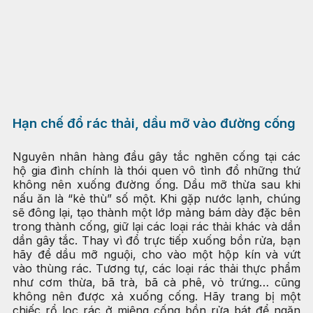
Hạn chế đổ rác thải, dầu mỡ vào đường cống
Nguyên nhân hàng đầu gây tắc nghẽn cống tại các
hộ gia đình chính là thói quen vô tình đổ những thứ
không nên xuống đường ống. Dầu mỡ thừa sau khi
nấu ăn là “kẻ thù” số một. Khi gặp nước lạnh, chúng
sẽ đông lại, tạo thành một lớp mảng bám dày đặc bên
trong thành cống, giữ lại các loại rác thải khác và dần
dần gây tắc. Thay vì đổ trực tiếp xuống bồn rửa, bạn
hãy để dầu mỡ nguội, cho vào một hộp kín và vứt
vào thùng rác. Tương tự, các loại rác thải thực phẩm
như cơm thừa, bã trà, bã cà phê, vỏ trứng… cũng
không nên được xả xuống cống. Hãy trang bị một
chiếc rổ lọc rác ở miệng cống bồn rửa bát để ngăn