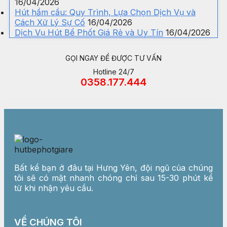
16/04/2026
Hút hầm cầu: Quy Trình, Lựa Chọn Dịch Vụ và
Cách Xử Lý Sự Cố
16/04/2026
Dịch Vụ Hút Bể Phốt Giá Rẻ và Uy Tín
16/04/2026
GỌI NGAY ĐỂ ĐƯỢC TƯ VẤN
Hotline 24/7
0358.177.444
Bất kể bạn ở đâu tại Hưng Yên, đội ngũ của chúng
tôi sẽ có mặt nhanh chóng chỉ sau 15-30 phút kể
từ khi nhận yêu cầu.
VỀ CHÚNG TÔI