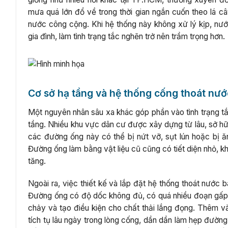
mưa quá lớn đổ về trong thời gian ngắn cuốn theo lá cây
nước công cộng. Khi hệ thống này không xử lý kịp, nư
gia đình, làm tình trạng tắc nghẽn trở nên trầm trọng hơn.
Cơ sở hạ tầng và hệ thống cống thoát nướ
Một nguyên nhân sâu xa khác góp phần vào tình trạng t
tầng. Nhiều khu vực dân cư được xây dựng từ lâu, sở hữ
các đường ống này có thể bị nứt vỡ, sụt lún hoặc bị 
Đường ống làm bằng vật liệu cũ cũng có tiết diện nhỏ,
tăng.
Ngoài ra, việc thiết kế và lắp đặt hệ thống thoát nước 
Đường ống có độ dốc không đủ, có quá nhiều đoạn gấp 
chảy và tạo điều kiện cho chất thải lắng đọng. Thêm vào
tích tụ lâu ngày trong lòng cống, dần dần làm hẹp đườn