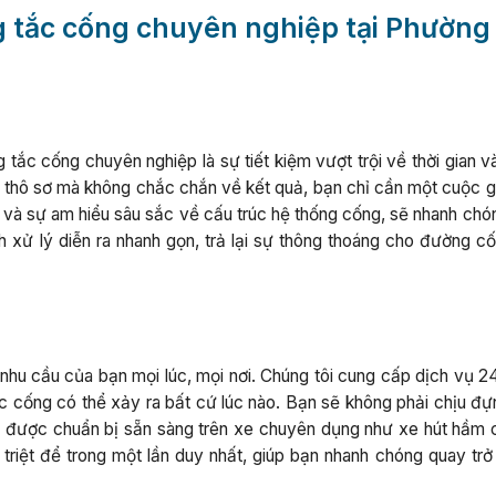
ng tắc cống chuyên nghiệp tại Phường
ng tắc cống chuyên nghiệp là sự tiết kiệm vượt trội về thời gian 
 thô sơ mà không chắc chắn về kết quả, bạn chỉ cần một cuộc gọ
n và sự am hiểu sâu sắc về cấu trúc hệ thống cống, sẽ nhanh chó
nh xử lý diễn ra nhanh gọn, trả lại sự thông thoáng cho đường c
hu cầu của bạn mọi lúc, mọi nơi. Chúng tôi cung cấp dịch vụ 24
tắc cống có thể xảy ra bất cứ lúc nào. Bạn sẽ không phải chịu đ
 đại được chuẩn bị sẵn sàng trên xe chuyên dụng như xe hút hầm 
triệt để trong một lần duy nhất, giúp bạn nhanh chóng quay trở 