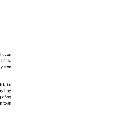
 chuyên
hất là
ay tròn
ch bơm
ẩy bay
g cống
n toàn