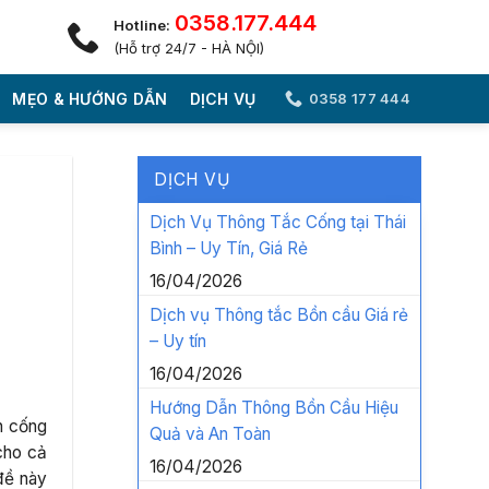
0358.177.444
Hotline:
(Hỗ trợ 24/7 - HÀ NỘI)
MẸO & HƯỚNG DẪN
DỊCH VỤ
0358 177 444
DỊCH VỤ
Dịch Vụ Thông Tắc Cống tại Thái
Bình – Uy Tín, Giá Rẻ
H
16/04/2026
Dịch vụ Thông tắc Bồn cầu Giá rẻ
– Uy tín
16/04/2026
Hướng Dẫn Thông Bồn Cầu Hiệu
n cống
Quả và An Toàn
cho cả
16/04/2026
đề này