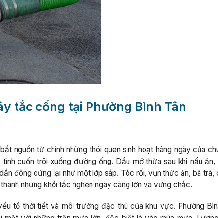
y tắc cống tại Phường Bình Tân
ắt nguồn từ chính những thói quen sinh hoạt hàng ngày của chú
ô tình cuốn trôi xuống đường ống. Dầu mỡ thừa sau khi nấu ăn, 
ần đông cứng lại như một lớp sáp. Tóc rối, vụn thức ăn, bã trà,
ạo thành những khối tắc nghẽn ngày càng lớn và vững chắc.
u tố thời tiết và môi trường đặc thù của khu vực. Phường Bìn
i mặt với những trận mưa lớn, đặc biệt là vào mùa mưa. Lượn