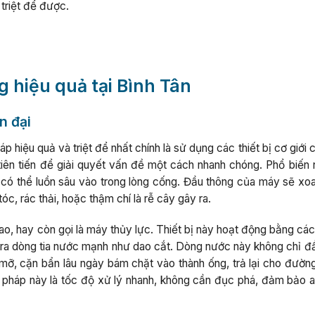
 triệt để được.
 hiệu quả tại Bình Tân
n đại
áp hiệu quả và triệt để nhất chính là sử dụng các thiết bị cơ giới
ên tiến để giải quyết vấn đề một cách nhanh chóng. Phổ biến n
ạt có thể luồn sâu vào trong lòng cống. Đầu thông của máy sẽ xo
c, rác thải, hoặc thậm chí là rễ cây gây ra.
ao, hay còn gọi là máy thủy lực. Thiết bị này hoạt động bằng cá
o ra dòng tia nước mạnh như dao cắt. Dòng nước này không chỉ đ
mỡ, cặn bẩn lâu ngày bám chặt vào thành ống, trả lại cho đườn
pháp này là tốc độ xử lý nhanh, không cần đục phá, đảm bảo a