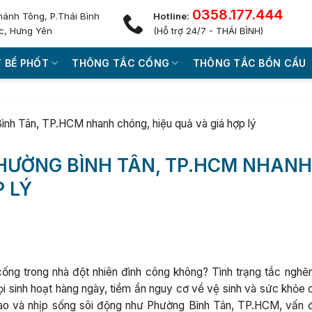
0358.177.444
hánh Tông, P.Thái Bình
Hotline:
c, Hưng Yên
(Hỗ trợ 24/7 - THÁI BÌNH)
 BỂ PHỐT
THÔNG TẮC CỐNG
THÔNG TẮC BỒN CẦU
ình Tân, TP.HCM nhanh chóng, hiệu quả và giá hợp lý
HƯỜNG BÌNH TÂN, TP.HCM NHAN
P LÝ
ống trong nhà đột nhiên đình công không? Tình trạng tắc nghẽ
ọi sinh hoạt hàng ngày, tiềm ẩn nguy cơ về vệ sinh và sức khỏe 
cao và nhịp sống sôi động như Phường Bình Tân, TP.HCM, vấn 