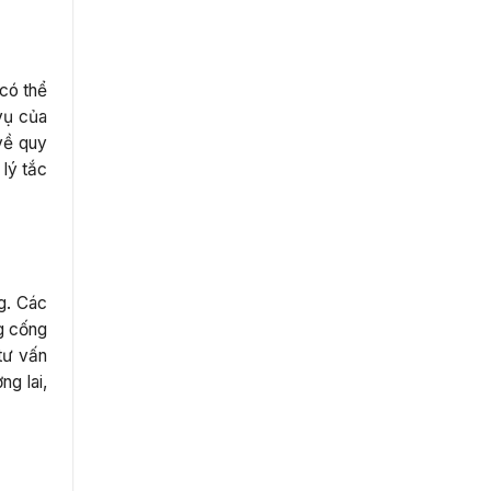
có thể
vụ của
về quy
lý tắc
g. Các
g cống
tư vấn
g lai,