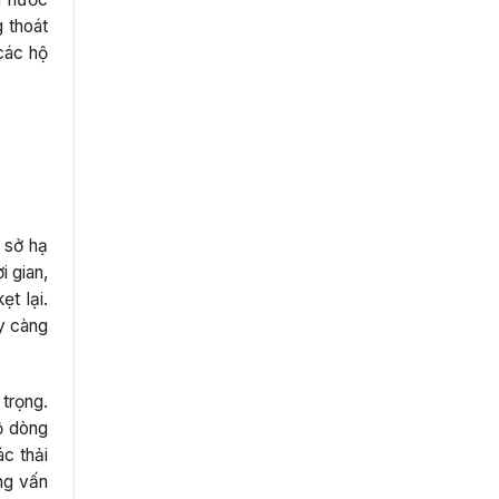
g thoát
các hộ
 sở hạ
 gian,
t lại.
y càng
trọng.
ộ dòng
ác thải
ng vấn