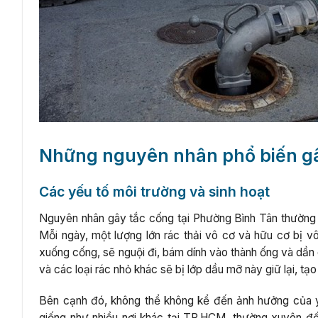
Những nguyên nhân phổ biến gâ
Các yếu tố môi trường và sinh hoạt
Nguyên nhân gây tắc cống tại Phường Bình Tân thường b
Mỗi ngày, một lượng lớn rác thải vô cơ và hữu cơ bị v
xuống cống, sẽ nguội đi, bám dính vào thành ống và dần d
và các loại rác nhỏ khác sẽ bị lớp dầu mỡ này giữ lại, t
Bên cạnh đó, không thể không kể đến ảnh hưởng của yế
giống như nhiều nơi khác tại TP.HCM, thường xuyên đố