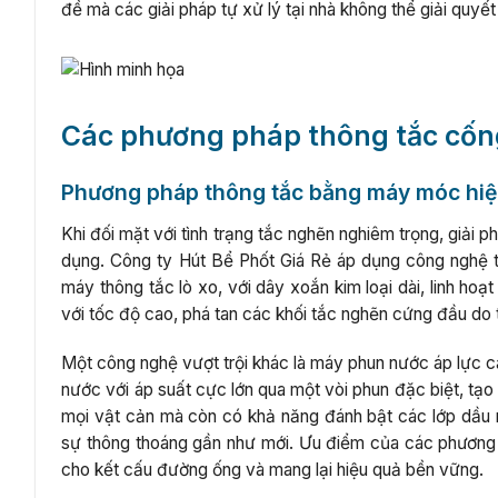
đề mà các giải pháp tự xử lý tại nhà không thể giải quyết
Các phương pháp thông tắc cống
Phương pháp thông tắc bằng máy móc hiệ
Khi đối mặt với tình trạng tắc nghẽn nghiêm trọng, giải ph
dụng. Công ty Hút Bể Phốt Giá Rẻ áp dụng công nghệ ti
máy thông tắc lò xo, với dây xoắn kim loại dài, linh ho
với tốc độ cao, phá tan các khối tắc nghẽn cứng đầu do tó
Một công nghệ vượt trội khác là máy phun nước áp lực c
nước với áp suất cực lớn qua một vòi phun đặc biệt, tạ
mọi vật cản mà còn có khả năng đánh bật các lớp dầu 
sự thông thoáng gần như mới. Ưu điểm của các phương 
cho kết cấu đường ống và mang lại hiệu quả bền vững.