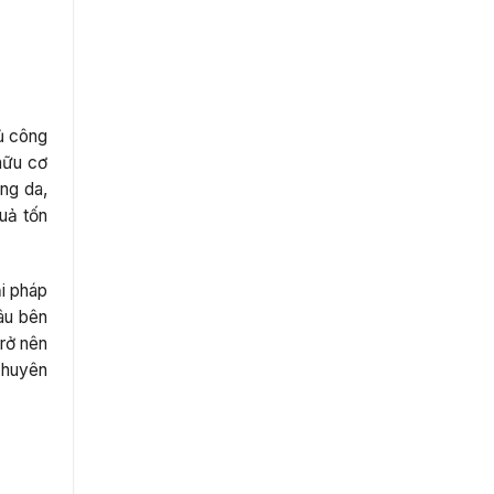
ủ công
 hữu cơ
ng da,
uả tốn
i pháp
âu bên
trở nên
chuyên