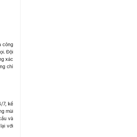
và công
i. Đội
ng xác
ống chỉ
/7, kể
ựng mùi
cầu và
lại với