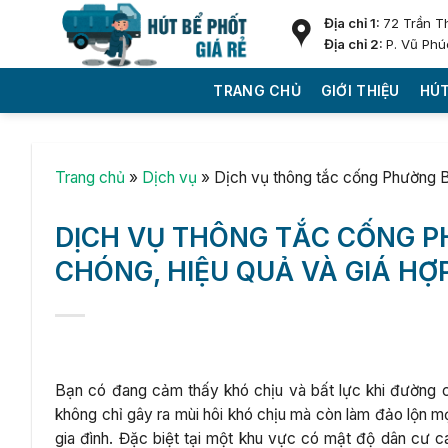
Skip
Địa chỉ 1:
72 Trần T
to
Địa chỉ 2:
P. Vũ Phú
content
TRANG CHỦ
GIỚI THIỆU
HÚT
Trang chủ
»
Dịch vụ
»
Dịch vụ thông tắc cống Phường B
DỊCH VỤ THÔNG TẮC CỐNG P
CHÓNG, HIỆU QUẢ VÀ GIÁ HỢ
Bạn có đang cảm thấy khó chịu và bất lực khi đường c
không chỉ gây ra mùi hôi khó chịu mà còn làm đảo lộn m
gia đình. Đặc biệt tại một khu vực có mật độ dân cư 