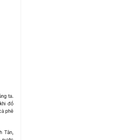
ng ta.
khi đổ
 cà phê
h Tân,
g nước