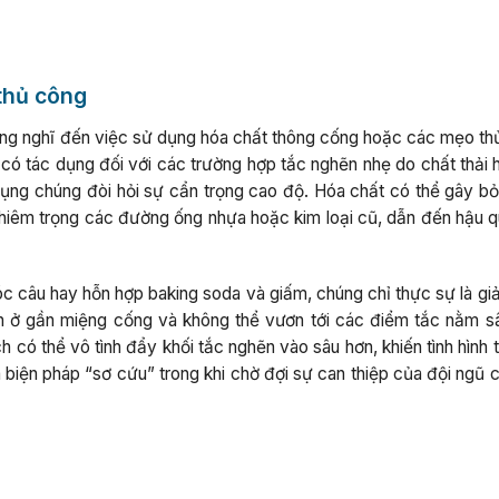
thủ công
ờng nghĩ đến việc sử dụng hóa chất thông cống hoặc các mẹo th
ể có tác dụng đối với các trường hợp tắc nghẽn nhẹ do chất thải
ụng chúng đòi hỏi sự cẩn trọng cao độ. Hóa chất có thể gây bỏ
hiêm trọng các đường ống nhựa hoặc kim loại cũ, dẫn đến hậu q
c câu hay hỗn hợp baking soda và giấm, chúng chỉ thực sự là giả
ản ở gần miệng cống và không thể vươn tới các điểm tắc nằm s
có thể vô tình đẩy khối tắc nghẽn vào sâu hơn, khiến tình hình 
 biện pháp “sơ cứu” trong khi chờ đợi sự can thiệp của đội ngũ 