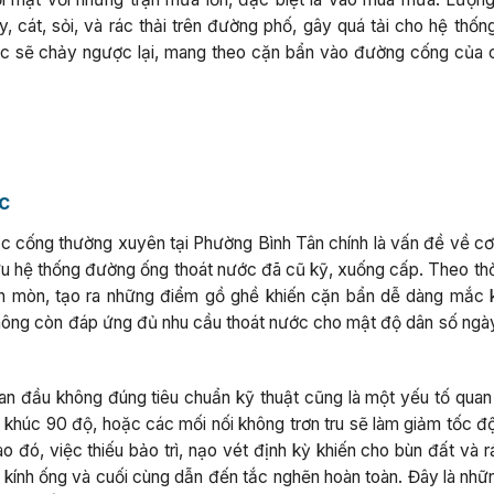
, cát, sỏi, và rác thải trên đường phố, gây quá tải cho hệ thốn
ớc sẽ chảy ngược lại, mang theo cặn bẩn vào đường cống của 
c
ắc cống thường xuyên tại Phường Bình Tân chính là vấn đề về cơ
u hệ thống đường ống thoát nước đã cũ kỹ, xuống cấp. Theo thời
ăn mòn, tạo ra những điểm gồ ghề khiến cặn bẩn dễ dàng mắc kẹ
 không còn đáp ứng đủ nhu cầu thoát nước cho mật độ dân số ngà
ban đầu không đúng tiêu chuẩn kỹ thuật cũng là một yếu tố quan 
khúc 90 độ, hoặc các mối nối không trơn tru sẽ làm giảm tốc đ
 đó, việc thiếu bảo trì, nạo vét định kỳ khiến cho bùn đất và r
g kính ống và cuối cùng dẫn đến tắc nghẽn hoàn toàn. Đây là nhữ