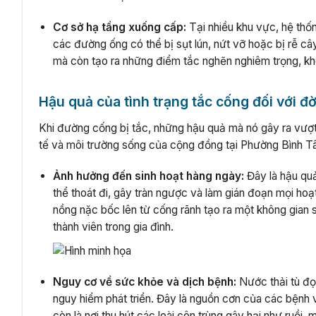
Cơ sở hạ tầng xuống cấp:
Tại nhiều khu vực, hệ thố
các đường ống có thể bị sụt lún, nứt vỡ hoặc bị rễ c
mà còn tạo ra những điểm tắc nghẽn nghiêm trọng, k
Hậu quả của tình trạng tắc cống đối với đ
Khi đường cống bị tắc, những hậu quả mà nó gây ra vượt 
tế và môi trường sống của cộng đồng tại Phường Bình T
Ảnh hưởng đến sinh hoạt hàng ngày:
Đây là hậu quả
thể thoát đi, gây tràn ngược và làm gián đoạn mọi hoạ
nồng nặc bốc lên từ cống rãnh tạo ra một không gian
thành viên trong gia đình.
Nguy cơ về sức khỏe và dịch bệnh:
Nước thải tù đọ
nguy hiểm phát triển. Đây là nguồn cơn của các bệnh 
còn là nơi thu hút các loài côn trùng gây hại như ruồi,