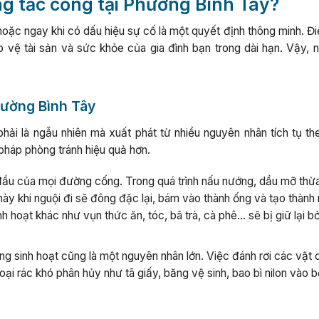
ng tắc cống tại Phường Bình Tây?
oặc ngay khi có dấu hiệu sự cố là một quyết định thông minh. Đi
 vệ tài sản và sức khỏe của gia đình bạn trong dài hạn. Vậy, 
hường Bình Tây
ải là ngẫu nhiên mà xuất phát từ nhiều nguyên nhân tích tụ the
 pháp phòng tránh hiệu quả hơn.
đầu của mọi đường cống. Trong quá trình nấu nướng, dầu mỡ thừ
ày khi nguội đi sẽ đông đặc lại, bám vào thành ống và tạo thành
nh hoạt khác như vụn thức ăn, tóc, bã trà, cà phê… sẽ bị giữ lại bở
ng sinh hoạt cũng là một nguyên nhân lớn. Việc đánh rơi các vật
oại rác khó phân hủy như tã giấy, băng vệ sinh, bao bì nilon vào 