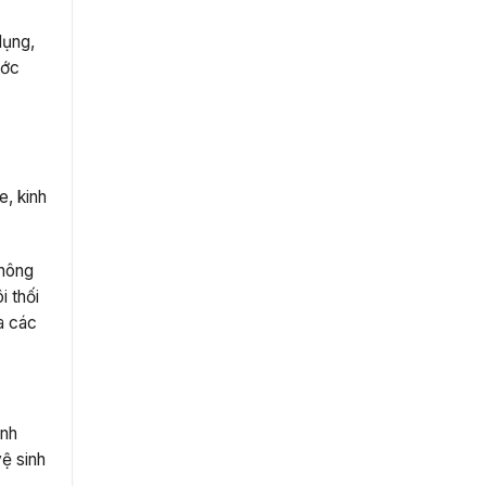
dụng,
ước
, kinh
không
i thối
a các
ệnh
ệ sinh