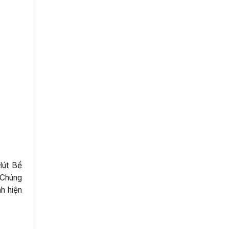
Hút Bể
 Chúng
nh hiện