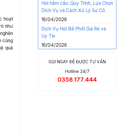
Hút hầm cầu: Quy Trình, Lựa Chọn
Dịch Vụ và Cách Xử Lý Sự Cố
c hoạt
16/04/2026
rò như
Dịch Vụ Hút Bể Phốt Giá Rẻ và
 nghẽn
Uy Tín
ân cũng
16/04/2026
hệ quả
GỌI NGAY ĐỂ ĐƯỢC TƯ VẤN
Hotline 24/7
0358.177.444