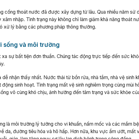
ng cống thoát nước đã được xây dựng từ lâu. Qua nhiều năm sử 
ây xâm nhập. Tình trạng này không chỉ làm giảm khả năng thoát n
hó xử lý bằng các phương pháp thông thường.
ời sống và môi trường
xa sự bất tiện đơn thuần. Chúng tác động trực tiếp đến sức khỏe
ây.
 dễ nhận thấy nhất. Nước thải từ bồn rửa, nhà tắm, nhà vệ sinh 
t động sinh hoạt. Tình trạng mất vệ sinh nghiêm trọng cùng mùi hô
 sống vô cùng khó chịu, ảnh hưởng đến tâm trạng và sức khỏe củ
ng là môi trường lý tưởng cho vi khuẩn, nấm mốc và các mầm b
về da, đường tiêu hóa và hô hấp. Hơn nữa, khu vực ẩm ướt, mất v
 muỗi, gián, làm tăng nguy cơ lây lan dịch bệnh trong cộng đồng.