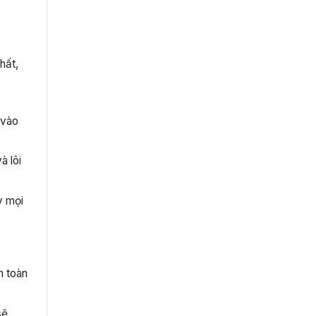
hất,
ỳ
 vào
à lôi
y mọi
n toàn
sẽ