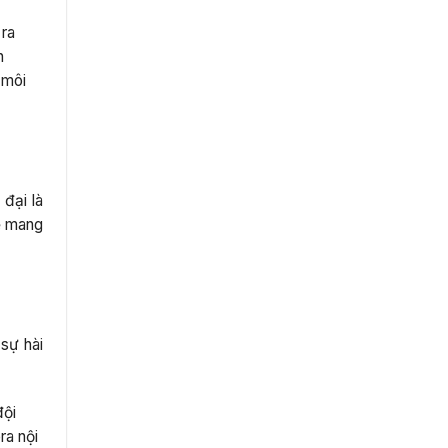
 ra
n
 môi
đại là
để mang
sự hài
đội
ra nội