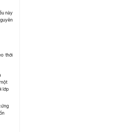
ều này
nguyên
o thời
a
 một
i lớp
 cứng
bồn