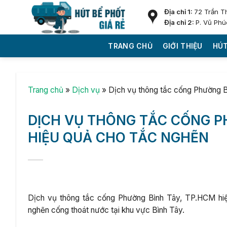
Skip
Địa chỉ 1:
72 Trần T
to
Địa chỉ 2:
P. Vũ Phú
content
TRANG CHỦ
GIỚI THIỆU
HÚT
Trang chủ
»
Dịch vụ
»
Dịch vụ thông tắc cống Phường B
DỊCH VỤ THÔNG TẮC CỐNG PH
HIỆU QUẢ CHO TẮC NGHẼN
Dịch vụ thông tắc cống Phường Bình Tây, TP.HCM hiệ
nghẽn cống thoát nước tại khu vực Bình Tây.