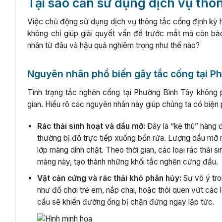
Tại sao cần sử dụng dịch vụ thô
Việc chủ động sử dụng dịch vụ thông tắc cống định kỳ h
không chỉ giúp giải quyết vấn đề trước mắt mà còn bảo
nhân từ đâu và hậu quả nghiêm trọng như thế nào?
Nguyên nhân phổ biến gây tắc cống tại P
Tình trạng tắc nghẽn cống tại Phường Bình Tây không ph
gian. Hiểu rõ các nguyên nhân này giúp chúng ta có biện
Rác thải sinh hoạt và dầu mỡ:
Đây là “kẻ thù” hàng 
thường bị đổ trực tiếp xuống bồn rửa. Lượng dầu mỡ n
lớp màng dính chặt. Theo thời gian, các loại rác thải si
màng này, tạo thành những khối tắc nghẽn cứng đầu.
Vật cản cứng và rác thải khó phân hủy:
Sự vô ý tro
như đồ chơi trẻ em, nắp chai, hoặc thói quen vứt các l
cầu sẽ khiến đường ống bị chặn đứng ngay lập tức.