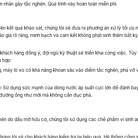
n nhân gây tắc nghẽn. Quá trình này hoàn toàn miễn phí.
ên kết quả khảo sát, chúng tôi sẽ đưa ra phương án xử lý tối ưu n
báo giá rõ ràng, minh bạch và cam kết không phát sinh thêm bất k
 khách hàng đồng ý, đội ngũ kỹ thuật sẽ triển khai công việc. Tùy
ù hợp:
 máy lò xo có khả năng khoan sâu vào điểm tắc nghẽn, phá vỡ v
:
Sử dụng sức mạnh của dòng nước áp suất cực lớn để đánh ba
 đường ống như mới mà không cần đục phá.
hẽn do dầu mỡ hữu cơ, chúng tôi sử dụng các chế phẩm vi sinh a
chúng tôi sẽ cho khách hàng kiểm tra lại hiệu quả. Hệ thống cống 