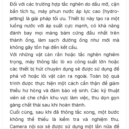
Đối với các trường hợp tắc nghẽn do dầu mỡ, cặn
bẩn tích tụ, máy phun nước áp lực cao (hydro-
jetting) là giải pháp tối ưu. Thiết bị này tạo ra một
luồng nước với áp suất cực mạnh, có khả năng
đánh bay mọi mảng bám cứng đầu nhất trên
thành ống, làm sạch đường ống như mới mà
không gây tổn hại đến kết cấu.
Với những vật cản rắn hoặc tắc nghẽn nghiêm
trọng, máy thông tắc lò xo công suất lớn hoặc
các thiết bị hút chuyên dụng sẽ được sử dụng để
phá vỡ hoặc lôi vật cản ra ngoài. Toàn bộ quá
trình được thực hiện một cách cẩn thận để giảm
thiểu hư hỏng và đảm bảo vệ sinh. Các kỹ thuật
viên sẽ che chắn khu vực làm việc, thu dọn gọn
gàng chất thải sau khi hoàn thành.
Cuối cùng, sau khi đã thông tắc xong, một bước
không thể thiếu là kiểm tra và nghiệm thu.
Camera nội soi sẽ được sử dụng một lần nữa để