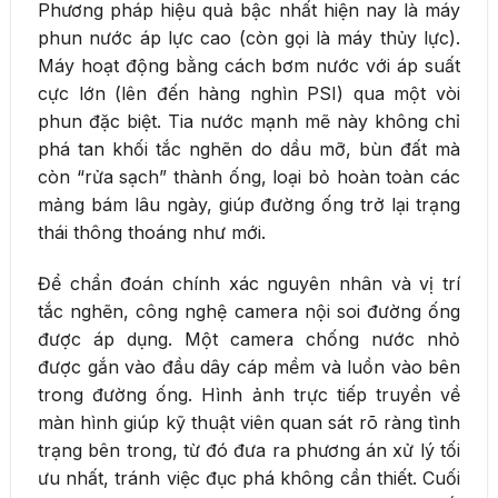
Phương pháp hiệu quả bậc nhất hiện nay là máy
phun nước áp lực cao (còn gọi là máy thủy lực).
Máy hoạt động bằng cách bơm nước với áp suất
cực lớn (lên đến hàng nghìn PSI) qua một vòi
phun đặc biệt. Tia nước mạnh mẽ này không chỉ
phá tan khối tắc nghẽn do dầu mỡ, bùn đất mà
còn “rửa sạch” thành ống, loại bỏ hoàn toàn các
mảng bám lâu ngày, giúp đường ống trở lại trạng
thái thông thoáng như mới.
Để chẩn đoán chính xác nguyên nhân và vị trí
tắc nghẽn, công nghệ camera nội soi đường ống
được áp dụng. Một camera chống nước nhỏ
được gắn vào đầu dây cáp mềm và luồn vào bên
trong đường ống. Hình ảnh trực tiếp truyền về
màn hình giúp kỹ thuật viên quan sát rõ ràng tình
trạng bên trong, từ đó đưa ra phương án xử lý tối
ưu nhất, tránh việc đục phá không cần thiết. Cuối