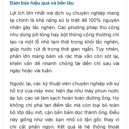
Đảm bảo hiệu quả và bền lâu
Lợi ích lớn nhất mà dịch vụ chuyên nghiệp mang
lại chính là khả năng xử lý triệt để 100% nguyên
nhân gây tắc nghẽn. Các phương pháp thủ công
như dùng pít-tông hay bột thông cống thường chỉ
tạo ra một lỗ nhỏ tạm thời trong khối tắc nghẽn,
giúp nước rút đi trong thời gian ngắn. Tuy nhiên,
phần lớn mảng bám và rác thải vẫn còn sót lại,
khiến vấn đề nhanh chóng tái diễn chỉ sau vài
ngày hoặc vài tuần.
Ngược lại, các kỹ thuật viên chuyên nghiệp với sự
hỗ trợ của máy móc hiện đại như máy phun nước
áp lực cao sẽ làm sạch hoàn toàn đường ống. Họ
không chỉ phá tan điểm tắc mà còn loại bỏ toàn
bộ lớp dầu mỡ, cặn bẩn bám dọc thành ống. Điều
này giống như việc bạn nhổ cỏ tận gốc thay vì
chỉ cắt phần ngọn. Kết quả là hệ thống thoát