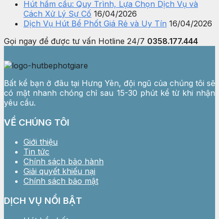
Hút hầm cầu: Quy Trình, Lựa Chọn Dịch Vụ và
Cách Xử Lý Sự Cố
16/04/2026
Dịch Vụ Hút Bể Phốt Giá Rẻ và Uy Tín
16/04/2026
Gọi ngay để được tư vấn
Hotline 24/7
0358.177.444
Bất kể bạn ở đâu tại Hưng Yên, đội ngũ của chúng tôi sẽ
có mặt nhanh chóng chỉ sau 15-30 phút kể từ khi nhận
yêu cầu.
VỀ CHÚNG TÔI
Giới thiệu
Tin tức
Chính sách bảo hành
Giải quyết khiếu nại
Chính sách bảo mật
DỊCH VỤ NỔI BẬT