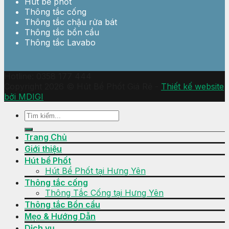
Hút bể phốt
Thông tắc cống
Thông tắc chậu rửa bát
Thông tắc bồn cầu
Thông tắc Lavabo
Hotline: 0358 177 444
Copyright 2026 © Hút Bể Phốt Giá Rẻ -
Thiết kế website
bởi MDIGI
Trang Chủ
Giới thiệu
Hút bể Phốt
Hút Bể Phốt tại Hưng Yên
Thông tắc cống
Thông Tắc Cống tại Hưng Yên
Thông tắc Bồn cầu
Mẹo & Hướng Dẫn
Dịch vụ