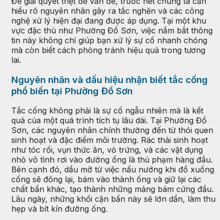
Để giải quyết triệt để vấn đề, trước hết chúng ta cần
hiểu rõ nguyên nhân gây ra tắc nghẽn và các công
nghệ xử lý hiện đại đang được áp dụng. Tại một khu
vực đặc thù như Phường Đồ Sơn, việc nắm bắt thông
tin này không chỉ giúp bạn xử lý sự cố nhanh chóng
mà còn biết cách phòng tránh hiệu quả trong tương
lai.
Nguyên nhân và dấu hiệu nhận biết tắc cống
phổ biến tại Phường Đồ Sơn
Tắc cống không phải là sự cố ngẫu nhiên mà là kết
quả của một quá trình tích tụ lâu dài. Tại Phường Đồ
Sơn, các nguyên nhân chính thường đến từ thói quen
sinh hoạt và đặc điểm môi trường. Rác thải sinh hoạt
như tóc rối, vụn thức ăn, vỏ trứng, và các vật dụng
nhỏ vô tình rơi vào đường ống là thủ phạm hàng đầu.
Bên cạnh đó, dầu mỡ từ việc nấu nướng khi đổ xuống
cống sẽ đông lại, bám vào thành ống và giữ lại các
chất bẩn khác, tạo thành những mảng bám cứng đầu.
Lâu ngày, những khối cặn bẩn này sẽ lớn dần, làm thu
hẹp và bít kín đường ống.