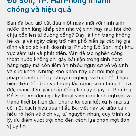
Đồ Sơn, TP. Hải Phòng nhanh
chóng và hiệu quả
Bạn đã bao giờ bắt đầu một ngày mới với hình ảnh
nước lênh láng khắp sàn nhà vệ sinh hay mùi hôi khó
chịu bốc lên từ đường cống? Đây là tình trạng không
hề xa lạ và ngày càng trở nên phổ biến tại các hộ gia
đình và cơ sở kinh doanh tại Phường Đồ Sơn, một khu
vực sầm uất và phát triển. Vấn đề tắc nghẽn cống
thoát nước không chỉ gây bất tiện trong sinh hoạt
hàng ngày mà còn tiềm ẩn nhiều nguy cơ về vệ sinh
và sức khỏe. Những khó khăn này đòi hỏi một giải
pháp nhanh chóng, chuyên nghiệp và triệt để. Thấu
hiểu điều đó, dịch vụ thông tắc cống của chúng tôi ra
đời, mang đến giải pháp đáng tin cậy ngay tại Phường
Đồ Sơn. Với đội ngũ kỹ thuật viên giàu kinh nghiệm và
trang thiết bị hiện đại, chúng tôi cam kết xử lý mọi sự
cố một cách hiệu quả nhất. Bài viết này sẽ giúp bạn
hiểu rõ hơn về dịch vụ, từ nguyên nhân, quy trình xử
lý, ưu điểm vượt trội cho đến cách lựa chọn một đơn
vị uy tín.