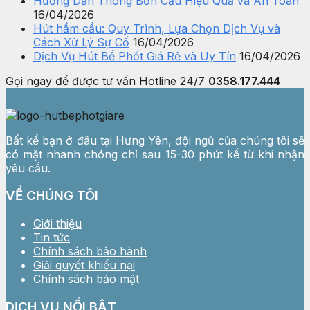
Hướng Dẫn Thông Bồn Cầu Hiệu Quả và An Toàn
16/04/2026
Hút hầm cầu: Quy Trình, Lựa Chọn Dịch Vụ và
Cách Xử Lý Sự Cố
16/04/2026
Dịch Vụ Hút Bể Phốt Giá Rẻ và Uy Tín
16/04/2026
Gọi ngay để được tư vấn
Hotline 24/7
0358.177.444
Bất kể bạn ở đâu tại Hưng Yên, đội ngũ của chúng tôi sẽ
có mặt nhanh chóng chỉ sau 15-30 phút kể từ khi nhận
yêu cầu.
VỀ CHÚNG TÔI
Giới thiệu
Tin tức
Chính sách bảo hành
Giải quyết khiếu nại
Chính sách bảo mật
DỊCH VỤ NỔI BẬT