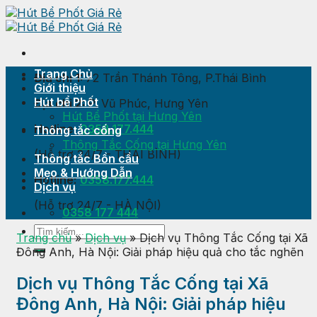
Skip
to
content
Trang Chủ
Địa chỉ 1:
72 Trần Thánh Tông, P.Thái Bình
Giới thiệu
Hút bể Phốt
Địa chỉ 2:
P. Vũ Phúc, Hưng Yên
Hút Bể Phốt tại Hưng Yên
Hotline:
0358.177.444
Thông tắc cống
Thông Tắc Cống tại Hưng Yên
(Hỗ trợ 24/7 - THÁI BÌNH)
Thông tắc Bồn cầu
Mẹo & Hướng Dẫn
Hotline:
0358.177.444
Dịch vụ
(Hỗ trợ 24/7 - HÀ NỘI)
0358 177 444
Trang chủ
»
Dịch vụ
»
Dịch vụ Thông Tắc Cống tại Xã
Đông Anh, Hà Nội: Giải pháp hiệu quả cho tắc nghẽn
Dịch vụ Thông Tắc Cống tại Xã
Đông Anh, Hà Nội: Giải pháp hiệu