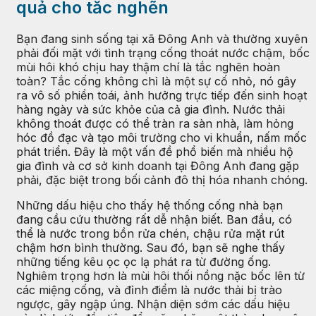
quả cho tắc nghẽn
Bạn đang sinh sống tại xã Đông Anh và thường xuyên
phải đối mặt với tình trạng cống thoát nước chậm, bốc
mùi hôi khó chịu hay thậm chí là tắc nghẽn hoàn
toàn? Tắc cống không chỉ là một sự cố nhỏ, nó gây
ra vô số phiền toái, ảnh hưởng trực tiếp đến sinh hoạt
hàng ngày và sức khỏe của cả gia đình. Nước thải
không thoát được có thể tràn ra sàn nhà, làm hỏng
hóc đồ đạc và tạo môi trường cho vi khuẩn, nấm mốc
phát triển. Đây là một vấn đề phổ biến mà nhiều hộ
gia đình và cơ sở kinh doanh tại Đông Anh đang gặp
phải, đặc biệt trong bối cảnh đô thị hóa nhanh chóng.
Những dấu hiệu cho thấy hệ thống cống nhà bạn
đang cầu cứu thường rất dễ nhận biết. Ban đầu, có
thể là nước trong bồn rửa chén, chậu rửa mặt rút
chậm hơn bình thường. Sau đó, bạn sẽ nghe thấy
những tiếng kêu ọc ọc lạ phát ra từ đường ống.
Nghiêm trọng hơn là mùi hôi thối nồng nặc bốc lên từ
các miệng cống, và đỉnh điểm là nước thải bị trào
ngược, gây ngập úng. Nhận diện sớm các dấu hiệu