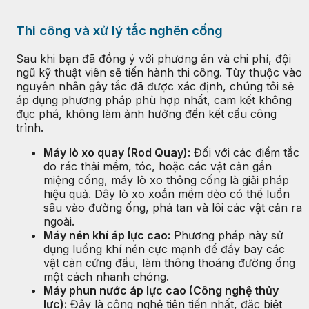
Thi công và xử lý tắc nghẽn cống
Sau khi bạn đã đồng ý với phương án và chi phí, đội
ngũ kỹ thuật viên sẽ tiến hành thi công. Tùy thuộc vào
nguyên nhân gây tắc đã được xác định, chúng tôi sẽ
áp dụng phương pháp phù hợp nhất, cam kết không
đục phá, không làm ảnh hưởng đến kết cấu công
trình.
Máy lò xo quay (Rod Quay):
Đối với các điểm tắc
do rác thải mềm, tóc, hoặc các vật cản gần
miệng cống, máy lò xo thông cống là giải pháp
hiệu quả. Dây lò xo xoắn mềm dẻo có thể luồn
sâu vào đường ống, phá tan và lôi các vật cản ra
ngoài.
Máy nén khí áp lực cao:
Phương pháp này sử
dụng luồng khí nén cực mạnh để đẩy bay các
vật cản cứng đầu, làm thông thoáng đường ống
một cách nhanh chóng.
Máy phun nước áp lực cao (Công nghệ thủy
lực):
Đây là công nghệ tiên tiến nhất, đặc biệt