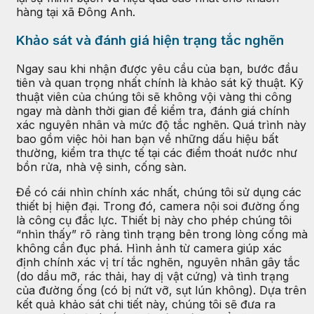
hàng tại xã Đông Anh.
Khảo sát và đánh giá hiện trạng tắc nghẽn
Ngay sau khi nhận được yêu cầu của bạn, bước đầu
tiên và quan trọng nhất chính là khảo sát kỹ thuật. Kỹ
thuật viên của chúng tôi sẽ không vội vàng thi công
ngay mà dành thời gian để kiểm tra, đánh giá chính
xác nguyên nhân và mức độ tắc nghẽn. Quá trình này
bao gồm việc hỏi han bạn về những dấu hiệu bất
thường, kiểm tra thực tế tại các điểm thoát nước như
bồn rửa, nhà vệ sinh, cống sàn.
Để có cái nhìn chính xác nhất, chúng tôi sử dụng các
thiết bị hiện đại. Trong đó, camera nội soi đường ống
là công cụ đắc lực. Thiết bị này cho phép chúng tôi
“nhìn thấy” rõ ràng tình trạng bên trong lòng cống mà
không cần đục phá. Hình ảnh từ camera giúp xác
định chính xác vị trí tắc nghẽn, nguyên nhân gây tắc
(do dầu mỡ, rác thải, hay dị vật cứng) và tình trạng
của đường ống (có bị nứt vỡ, sụt lún không). Dựa trên
kết quả khảo sát chi tiết này, chúng tôi sẽ đưa ra