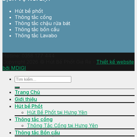
Hút bể phốt
Thông tắc cống
Thông tắc chậu rửa bát
Thông tắc bồn cầu
Thông tắc Lavabo
Hotline: 0358 177 444
Copyright 2026 © Hút Bể Phốt Giá Rẻ -
Thiết kế website
bởi MDIGI
Trang Chủ
Giới thiệu
Hút bể Phốt
Hút Bể Phốt tại Hưng Yên
Thông tắc cống
Thông Tắc Cống tại Hưng Yên
Thông tắc Bồn cầu