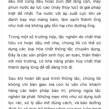
dầu mỡ cứng đầu hoặc bùn đất lắng cặn, máy
phun nước áp lực cao (máy thủy lực) là giải pháp
triệt để nhất. Tia nước với áp suất cực lớn sẽ
đánh bay mọi mảng bám, làm sạch thành ống
như mới mà không gây tổn hại cho đường ống.
Trong một số trường hợp, tắc nghẽn do chất thải
hữu cơ hoặc dầu mỡ nhẹ, chúng tôi có thể sử
dụng các loại hóa chất thông tắc chuyên dụng.
Đây là các sản phẩm sinh học an toàn, thân thiện
với môi trường, có khả năng phân hủy chất thải
thành dạng lỏng để dễ dàng trôi đi.
Sau khi hoàn tất quá trình thông tắc, chúng tôi
không chỉ bàn giao mà còn tư vấn cho khách
hàng các biện pháp bảo trì, phòng ngừa tắc
nghẽn tái phát. Những mẹo nhỏ như sử dụng lưới
lọc rác, xử lý dầu mỡ đúng cách, và bảo dưỡng
định kỳ sẽ giúp hệ thống cống của bạn luôn hoạt