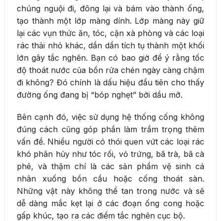
chúng nguội đi, đông lại và bám vào thành ống,
tạo thành một lớp màng dính. Lớp màng này giữ
lại các vụn thức ăn, tóc, cặn xà phòng và các loại
rác thải nhỏ khác, dần dần tích tụ thành một khối
lớn gây tắc nghẽn. Bạn có bao giờ để ý rằng tốc
độ thoát nước của bồn rửa chén ngày càng chậm
đi không? Đó chính là dấu hiệu đầu tiên cho thấy
đường ống đang bị “bóp nghẹt” bởi dầu mỡ.
Bên cạnh đó, việc sử dụng hệ thống cống không
đúng cách cũng góp phần làm trầm trọng thêm
vấn đề. Nhiều người có thói quen vứt các loại rác
khó phân hủy như tóc rối, vỏ trứng, bã trà, bã cà
phê, và thậm chí là các sản phẩm vệ sinh cá
nhân xuống bồn cầu hoặc cống thoát sàn.
Những vật này không thể tan trong nước và sẽ
dễ dàng mắc kẹt lại ở các đoạn ống cong hoặc
gấp khúc, tạo ra các điểm tắc nghẽn cục bộ.