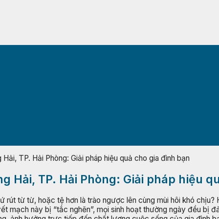
Hải, TP. Hải Phòng: Giải pháp hiệu quả cho gia đình bạn
g Hải, TP. Hải Phòng: Giải pháp hiệu q
 rút từ từ, hoặc tệ hơn là trào ngược lên cùng mùi hôi khó chịu
uyết mạch này bị “tắc nghẽn”, mọi sinh hoạt thường ngày đều bị đ
g, ảnh hưởng trực tiếp đến chất lượng cuộc sống của gia đình bạn.