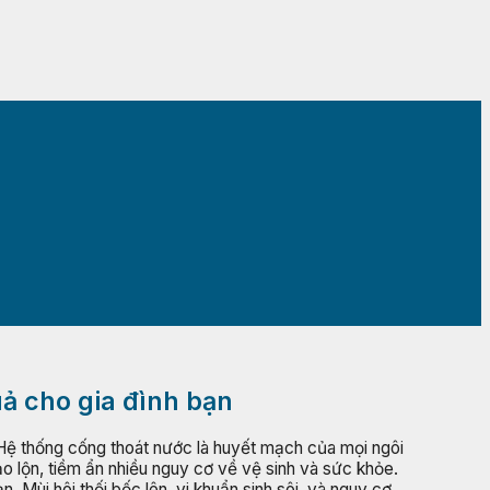
uả cho gia đình bạn
? Hệ thống cống thoát nước là huyết mạch của mọi ngôi
ảo lộn, tiềm ẩn nhiều nguy cơ về vệ sinh và sức khỏe.
 Mùi hôi thối bốc lên, vi khuẩn sinh sôi, và nguy cơ