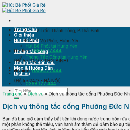
Skip
to
content
Trang Chủ
Địa chỉ 1:
72 Trần Thánh Tông, P.Thái Bình
Giới thiệu
Hút bể Phốt
Địa chỉ 2:
P. Vũ Phúc, Hưng Yên
Hút Bể Phốt tại Hưng Yên
Hotline:
0358.177.444
Thông tắc cống
Thông Tắc Cống tại Hưng Yên
(Hỗ trợ 24/7 - THÁI BÌNH)
Thông tắc Bồn cầu
Mẹo & Hướng Dẫn
Hotline:
0358.177.444
Dịch vụ
(Hỗ trợ 24/7 - HÀ NỘI)
0358 177 444
Trang chủ
»
Dịch vụ
»
Dịch vụ thông tắc cống Phường Đức Nh
Dịch vụ thông tắc cống Phường Đức 
Bạn đã bao giờ cảm thấy bất tiện khi dòng nước trong bồn rửa 
một phần không thể thiếu, vận hành âm thầm để đảm bảo sự tiện
ra những phiền toái lớn, ảnh hưởng trực tiếp đến sinh hoạt v