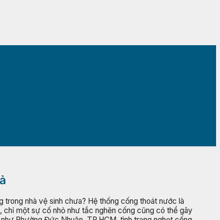
ả
g trong nhà vệ sinh chưa? Hệ thống cống thoát nước là
n, chỉ một sự cố nhỏ như tắc nghẽn cống cũng có thể gây
đúc như Phường Đức Nhuận, TP.HCM, tình trạng nghẹt cống