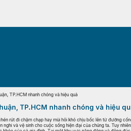
uận, TP.HCM nhanh chóng và hiệu quả
Nhuận, TP.HCM nhanh chóng và hiệu qu
chén rút đi chậm chạp hay mùi hôi khó chịu bốc lên từ đường cốn
 nghi và vệ sinh cho cuộc sống hiện đại của chúng ta. Tuy nhiê
à sức khỏe của cả gia đình. Tại một khu vực năng động và đông 