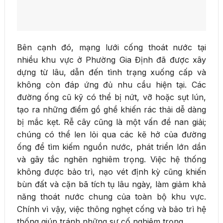
Bên cạnh đó, mạng lưới cống thoát nước tại
nhiều khu vực ở Phường Gia Định đã được xây
dựng từ lâu, dẫn đến tình trạng xuống cấp và
không còn đáp ứng đủ nhu cầu hiện tại. Các
đường ống cũ kỹ có thể bị nứt, vỡ hoặc sụt lún,
tạo ra những điểm gồ ghề khiến rác thải dễ dàng
bị mắc kẹt. Rễ cây cũng là một vấn đề nan giải;
chúng có thể len lỏi qua các kẽ hở của đường
ống để tìm kiếm nguồn nước, phát triển lớn dần
và gây tắc nghẽn nghiêm trọng. Việc hệ thống
không được bảo trì, nạo vét định kỳ cũng khiến
bùn đất và cặn bã tích tụ lâu ngày, làm giảm khả
năng thoát nước chung của toàn bộ khu vực.
Chính vì vậy, việc thông nghẹt cống và bảo trì hệ
thống giúp tránh những sự cố nghiêm trọng.