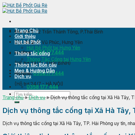
Skip
to
content
Trang Chủ
Địa chỉ 1:
72 Trần Thánh Tông, P.Thái Bình
Giới thiệu
Hút bể Phốt
Địa chỉ 2:
P. Vũ Phúc, Hưng Yên
Hút Bể Phốt tại Hưng Yên
Hotline:
0358.177.444
Thông tắc cống
Thông Tắc Cống tại Hưng Yên
(Hỗ trợ 24/7 - THÁI BÌNH)
Thông tắc Bồn cầu
Mẹo & Hướng Dẫn
Hotline:
0358.177.444
Dịch vụ
(Hỗ trợ 24/7 - HÀ NỘI)
0358 177 444
Trang chủ
»
Dịch vụ
»
Dịch vụ thông tắc cống tại Xã Hà Tây, T
Dịch vụ thông tắc cống tại Xã Hà Tây,
Dịch vụ thông tắc cống tại Xã Hà Tây, TP. Hải Phòng uy tín, nha