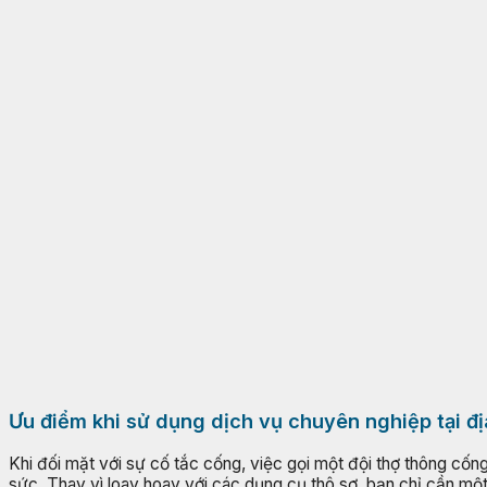
Ưu điểm khi sử dụng dịch vụ chuyên nghiệp tại đ
Khi đối mặt với sự cố tắc cống, việc gọi một đội thợ thông cống
sức. Thay vì loay hoay với các dụng cụ thô sơ, bạn chỉ cần mộ