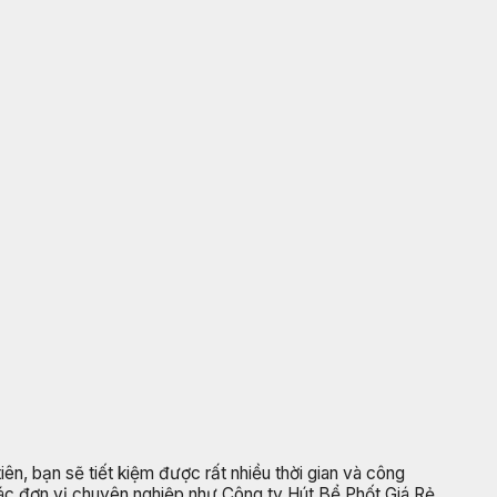
iên, bạn sẽ tiết kiệm được rất nhiều thời gian và công
các đơn vị chuyên nghiệp như Công ty Hút Bể Phốt Giá Rẻ