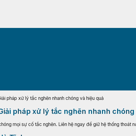
iải pháp xử lý tắc nghẽn nhanh chóng và hiệu quả
Giải pháp xử lý tắc nghẽn nhanh chóng
 chóng mọi sự cố tắc nghẽn. Liên hệ ngay để giữ hệ thống thoát n