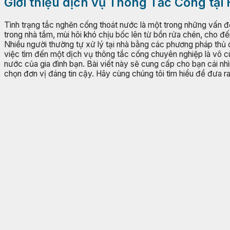
Giới thiệu dịch vụ Thông Tắc Cống tại
Tình trạng tắc nghẽn cống thoát nước là một trong những vấn đề
trong nhà tắm, mùi hôi khó chịu bốc lên từ bồn rửa chén, cho đế
Nhiều người thường tự xử lý tại nhà bằng các phương pháp thủ c
việc tìm đến một dịch vụ thông tắc cống chuyên nghiệp là vô cù
nước của gia đình bạn. Bài viết này sẽ cung cấp cho bạn cái nhìn
chọn đơn vị đáng tin cậy. Hãy cùng chúng tôi tìm hiểu để đưa r