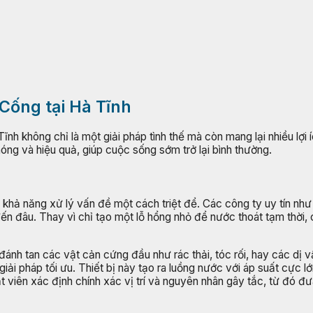
 Cống tại Hà Tĩnh
 không chỉ là một giải pháp tình thế mà còn mang lại nhiều lợi ích
ng và hiệu quả, giúp cuộc sống sớm trở lại bình thường.
 khả năng xử lý vấn đề một cách triệt để. Các công ty uy tín n
 đến đâu. Thay vì chỉ tạo một lỗ hổng nhỏ để nước thoát tạm thời
nh tan các vật cản cứng đầu như rác thải, tóc rối, hay các dị v
giải pháp tối ưu. Thiết bị này tạo ra luồng nước với áp suất cực 
ật viên xác định chính xác vị trí và nguyên nhân gây tắc, từ đó 