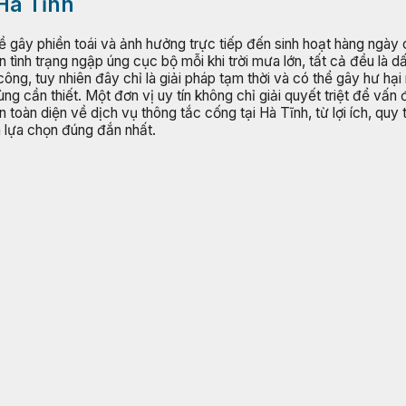
 Hà Tĩnh
 gây phiền toái và ảnh hưởng trực tiếp đến sinh hoạt hàng ngày 
n tình trạng ngập úng cục bộ mỗi khi trời mưa lớn, tất cả đều là
ông, tuy nhiên đây chỉ là giải pháp tạm thời và có thể gây hư hại
ng cần thiết. Một đơn vị uy tín không chỉ giải quyết triệt để vấ
 toàn diện về dịch vụ thông tắc cống tại Hà Tĩnh, từ lợi ích, quy 
a lựa chọn đúng đắn nhất.