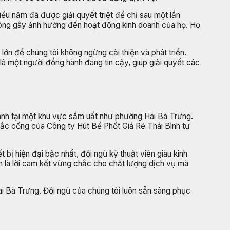
iều năm đã được giải quyết triệt để chỉ sau một lần
không gây ảnh hưởng đến hoạt động kinh doanh của họ. Họ
 lớn để chúng tôi không ngừng cải thiện và phát triển.
à một người đồng hành đáng tin cậy, giúp giải quyết các
oanh tại một khu vực sầm uất như phường Hai Bà Trưng.
 tắc cống của Công ty Hút Bể Phốt Giá Rẻ Thái Bình tự
 bị hiện đại bậc nhất, đội ngũ kỹ thuật viên giàu kinh
n là lời cam kết vững chắc cho chất lượng dịch vụ mà
ai Bà Trưng. Đội ngũ của chúng tôi luôn sẵn sàng phục