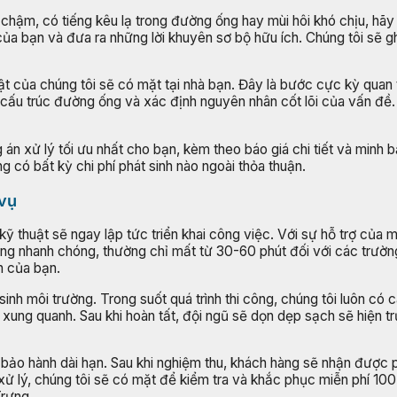
hậm, có tiếng kêu lạ trong đường ống hay mùi hôi khó chịu, hãy 
ủa bạn và đưa ra những lời khuyên sơ bộ hữu ích. Chúng tôi sẽ ghi
t của chúng tôi sẽ có mặt tại nhà bạn. Đây là bước cực kỳ quan t
ra cấu trúc đường ống và xác định nguyên nhân cốt lõi của vấn đề
g án xử lý tối ưu nhất cho bạn, kèm theo báo giá chi tiết và min
g có bất kỳ chi phí phát sinh nào ngoài thỏa thuận.
 vụ
 kỹ thuật sẽ ngay lập tức triển khai công việc. Với sự hỗ trợ củ
cùng nhanh chóng, thường chỉ mất từ 30-60 phút đối với các trườn
h của bạn.
nh môi trường. Trong suốt quá trình thi công, chúng tôi luôn có 
xung quanh. Sau khi hoàn tất, đội ngũ sẽ dọn dẹp sạch sẽ hiện tr
bảo hành dài hạn. Sau khi nghiệm thu, khách hàng sẽ nhận được ph
ã xử lý, chúng tôi sẽ có mặt để kiểm tra và khắc phục miễn phí 1
Trưng.