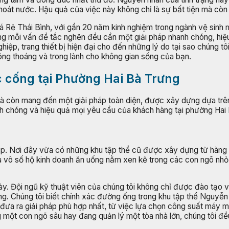
hoát nước. Hậu quả của việc này không chỉ là sự bất tiện mà còn 
Giá Rẻ Thái Bình, với gần 20 năm kinh nghiệm trong ngành vệ sin
g mỗi vấn đề tắc nghẽn đều cần một giải pháp nhanh chóng, hiệu 
nghiệp, trang thiết bị hiện đại cho đến những lý do tại sao chúng 
hông thoáng và trong lành cho không gian sống của bạn.
c cống tại Phường Hai Bà Trưng
mà còn mang đến một giải pháp toàn diện, được xây dựng dựa trê
nh chóng và hiệu quả mọi yêu cầu của khách hàng tại phường Hai
p. Nơi đây vừa có những khu tập thể cũ được xây dựng từ hàng 
 vô số hộ kinh doanh ăn uống nằm xen kẽ trong các con ngõ nhỏ. 
này. Đội ngũ kỹ thuật viên của chúng tôi không chỉ được đào tạo
ờng. Chúng tôi biết chính xác đường ống trong khu tập thể Nguyễ
 đưa ra giải pháp phù hợp nhất, từ việc lựa chọn công suất máy m
 một con ngõ sâu hay đang quản lý một tòa nhà lớn, chúng tôi đề