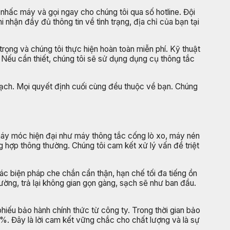
nhấc máy và gọi ngay cho chúng tôi qua số hotline. Đội
 nhận đầy đủ thông tin về tình trạng, địa chỉ của bạn tại
rọng và chúng tôi thực hiện hoàn toàn miễn phí. Kỹ thuật
. Nếu cần thiết, chúng tôi sẽ sử dụng dụng cụ thông tắc
h bạch. Mọi quyết định cuối cùng đều thuộc về bạn. Chúng
a máy móc hiện đại như máy thông tắc cống lò xo, máy nén
g hợp thông thường. Chúng tôi cam kết xử lý vấn đề triệt
các biện pháp che chắn cẩn thận, hạn chế tối đa tiếng ồn
ường, trả lại không gian gọn gàng, sạch sẽ như ban đầu.
iếu bảo hành chính thức từ công ty. Trong thời gian bảo
00%. Đây là lời cam kết vững chắc cho chất lượng và là sự