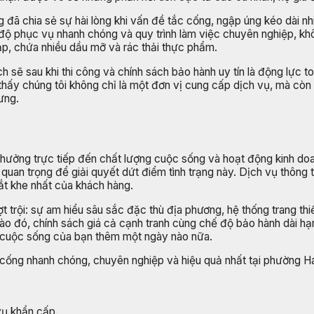
 đã chia sẻ sự hài lòng khi vấn đề tắc cống, ngập úng kéo dài nh
ốc độ phục vụ nhanh chóng và quy trình làm việc chuyên nghiệp, 
ạp, chứa nhiều dầu mỡ và rác thải thực phẩm.
h sẽ sau khi thi công và chính sách bảo hành uy tín là động lực to
ấy chúng tôi không chỉ là một đơn vị cung cấp dịch vụ, mà còn l
ưng.
h hưởng trực tiếp đến chất lượng cuộc sống và hoạt động kinh d
g quan trọng để giải quyết dứt điểm tình trạng này. Dịch vụ thông
ắt khe nhất của khách hàng.
trội: sự am hiểu sâu sắc đặc thù địa phương, hệ thống trang thiết
ào đó, chính sách giá cả cạnh tranh cùng chế độ bảo hành dài hạ
n cuộc sống của bạn thêm một ngày nào nữa.
c cống nhanh chóng, chuyên nghiệp và hiệu quả nhất tại phường H
vụ khẩn cấp.