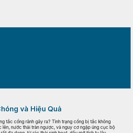
 Chóng và Hiệu Quả
ng tắc cống rãnh gây ra? Tình trạng cống bị tắc không
c lên, nước thải tràn ngược, và nguy cơ ngập úng cục bộ
t đa dạng, từ rác thải sinh hoạt, dầu mỡ tích tụ lâu