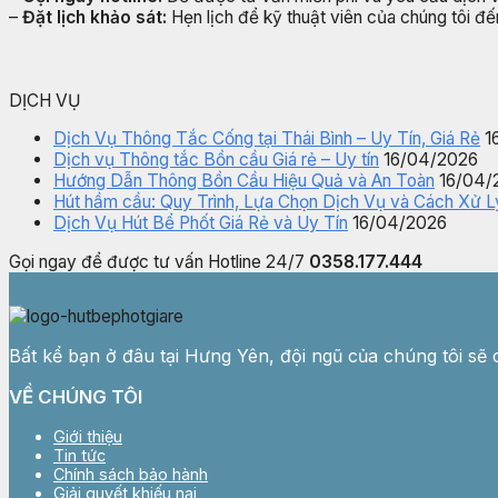
–
Đặt lịch khảo sát:
Hẹn lịch để kỹ thuật viên của chúng tôi đến
DỊCH VỤ
Dịch Vụ Thông Tắc Cống tại Thái Bình – Uy Tín, Giá Rẻ
1
Dịch vụ Thông tắc Bồn cầu Giá rẻ – Uy tín
16/04/2026
Hướng Dẫn Thông Bồn Cầu Hiệu Quả và An Toàn
16/04/
Hút hầm cầu: Quy Trình, Lựa Chọn Dịch Vụ và Cách Xử 
Dịch Vụ Hút Bể Phốt Giá Rẻ và Uy Tín
16/04/2026
Gọi ngay để được tư vấn
Hotline 24/7
0358.177.444
Bất kể bạn ở đâu tại Hưng Yên, đội ngũ của chúng tôi sẽ
VỀ CHÚNG TÔI
Giới thiệu
Tin tức
Chính sách bảo hành
Giải quyết khiếu nại