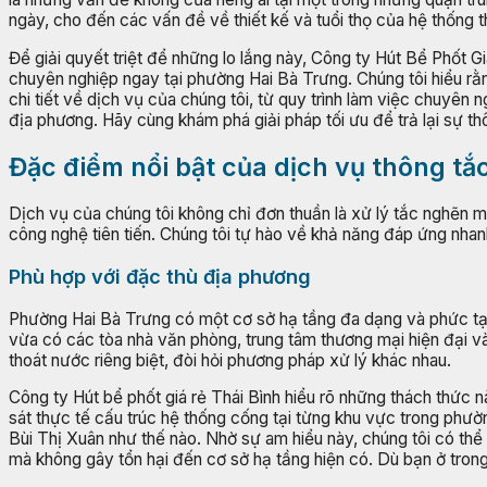
ngày, cho đến các vấn đề về thiết kế và tuổi thọ của hệ thống t
Để giải quyết triệt để những lo lắng này, Công ty Hút Bể Phốt 
chuyên nghiệp ngay tại phường Hai Bà Trưng. Chúng tôi hiểu rằn
chi tiết về dịch vụ của chúng tôi, từ quy trình làm việc chuyên 
địa phương. Hãy cùng khám phá giải pháp tối ưu để trả lại sự t
Đặc điểm nổi bật của dịch vụ thông tắ
Dịch vụ của chúng tôi không chỉ đơn thuần là xử lý tắc nghẽn 
công nghệ tiên tiến. Chúng tôi tự hào về khả năng đáp ứng nha
Phù hợp với đặc thù địa phương
Phường Hai Bà Trưng có một cơ sở hạ tầng đa dạng và phức tạ
vừa có các tòa nhà văn phòng, trung tâm thương mại hiện đại và
thoát nước riêng biệt, đòi hỏi phương pháp xử lý khác nhau.
Công ty Hút bể phốt giá rẻ Thái Bình hiểu rõ những thách thức 
sát thực tế cấu trúc hệ thống cống tại từng khu vực trong phư
Bùi Thị Xuân như thế nào. Nhờ sự am hiểu này, chúng tôi có thể
mà không gây tổn hại đến cơ sở hạ tầng hiện có. Dù bạn ở trong