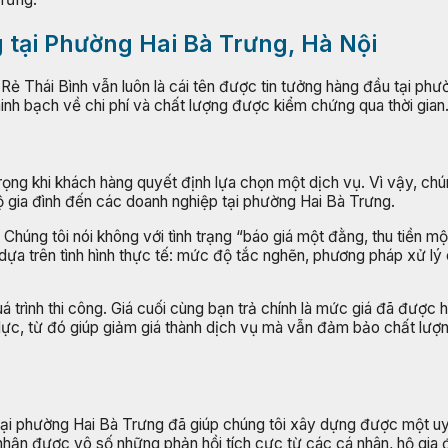
 tại Phường Hai Bà Trưng, Hà Nội
 Rẻ Thái Bình vẫn luôn là cái tên được tin tưởng hàng đầu tại phư
inh bạch về chi phí và chất lượng được kiểm chứng qua thời gian
 trọng khi khách hàng quyết định lựa chọn một dịch vụ. Vì vậy, c
hộ gia đình đến các doanh nghiệp tại phường Hai Bà Trưng.
 Chúng tôi nói không với tình trạng “báo giá một đằng, thu tiền mộ
ng dựa trên tình hình thực tế: mức độ tắc nghẽn, phương pháp xử l
uá trình thi công. Giá cuối cùng bạn trả chính là mức giá đã được
n lực, từ đó giúp giảm giá thành dịch vụ mà vẫn đảm bảo chất lượ
ại phường Hai Bà Trưng đã giúp chúng tôi xây dựng được một uy 
 nhận được vô số những phản hồi tích cực từ các cá nhân, hộ gia 