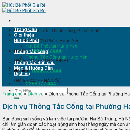
Skip
to
content
Trang Chủ
Địa chỉ 1:
72 Trần Thánh Tông, P.Thái Bình
Giới thiệu
Hút bể Phốt
Địa chỉ 2:
P. Vũ Phúc, Hưng Yên
Hút Bể Phốt tại Hưng Yên
Hotline:
0358.177.444
Thông tắc cống
Thông Tắc Cống tại Hưng Yên
(Hỗ trợ 24/7 - THÁI BÌNH)
Thông tắc Bồn cầu
Mẹo & Hướng Dẫn
Hotline:
0358.177.444
Dịch vụ
(Hỗ trợ 24/7 - HÀ NỘI)
0358 177 444
Trang chủ
»
Dịch vụ
»
Dịch vụ Thông Tắc Cống tại Phường Hai
Dịch vụ Thông Tắc Cống tại Phường Ha
Bạn đang sinh sống và làm việc tại phường Hai Bà Trưng, Hà Nội
chỉ làm gián đoạn các hoạt động sinh hoạt hàng ngày mà còn ản
là những vấn đề không của riêng ai tại một trong những quận tru