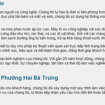
ệp
on người và công nghệ. Chúng tôi tự hào là đơn vị tiên phong tr
ng, đục phá tốn kém và mất vệ sinh, chúng tôi sử dụng hệ thống
g và máy phun nước áp lực cao. Máy lò xo công nghiệp với các đ
cứng đầu như tóc, rác thải, và các dị vật khác. Đối với các mản
làm sạch đường ống từ bên trong, trả lại khả năng thoát nước n
ết bị này cho phép kỹ thuật viên quan sát trực tiếp tình trạng b
 chính xác, hiệu quả và tiết kiệm thời gian, đồng thời giúp khách
, giàu kinh nghiệm của chúng tôi. Với gần 20 năm hoạt động, chún
ức tạp nhất. Sự chuyên nghiệp, tận tâm và thái độ làm việc nghi
i Phường Hai Bà Trưng
i đa cho khách hàng, chúng tôi đã xây dựng một quy trình làm vi
vụ của chúng tôi, từ khâu tiếp nhận yêu cầu cho đến khi hoàn tấ