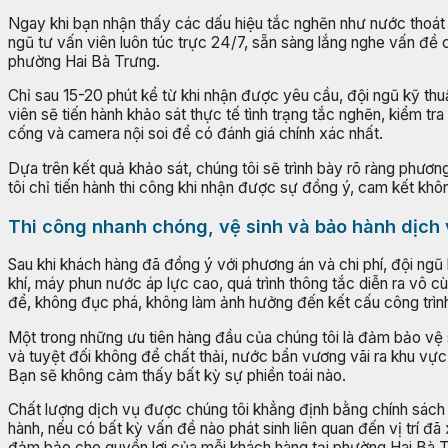
Ngay khi bạn nhận thấy các dấu hiệu tắc nghẽn như nước thoát c
ngũ tư vấn viên luôn túc trực 24/7, sẵn sàng lắng nghe vấn đề c
phường Hai Bà Trưng.
Chỉ sau 15-20 phút kể từ khi nhận được yêu cầu, đội ngũ kỹ thuậ
viên sẽ tiến hành khảo sát thực tế tình trạng tắc nghẽn, kiểm t
cống và camera nội soi để có đánh giá chính xác nhất.
Dựa trên kết quả khảo sát, chúng tôi sẽ trình bày rõ ràng phươn
tôi chỉ tiến hành thi công khi nhận được sự đồng ý, cam kết khôn
Thi công nhanh chóng, vệ sinh và bảo hành dịch
Sau khi khách hàng đã đồng ý với phương án và chi phí, đội ngũ
khí, máy phun nước áp lực cao, quá trình thông tắc diễn ra vô 
để, không đục phá, không làm ảnh hưởng đến kết cấu công trìn
Một trong những ưu tiên hàng đầu của chúng tôi là đảm bảo vệ si
và tuyệt đối không để chất thải, nước bẩn vương vãi ra khu vực 
Bạn sẽ không cảm thấy bất kỳ sự phiền toái nào.
Chất lượng dịch vụ được chúng tôi khẳng định bằng chính sách 
hành, nếu có bất kỳ vấn đề nào phát sinh liên quan đến vị trí đ
đảm bảo cho quyền lợi của mỗi khách hàng tại phường Hai Bà 