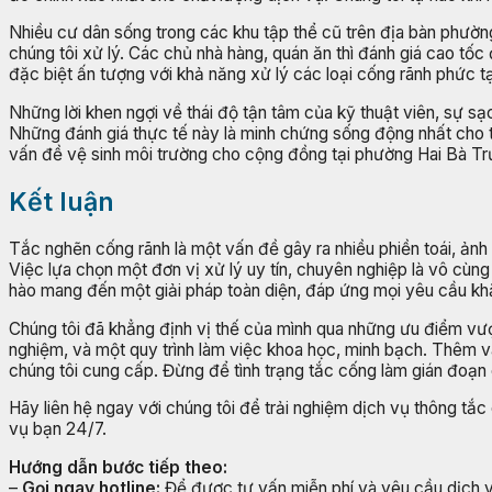
Nhiều cư dân sống trong các khu tập thể cũ trên địa bàn phường
chúng tôi xử lý. Các chủ nhà hàng, quán ăn thì đánh giá cao t
đặc biệt ấn tượng với khả năng xử lý các loại cống rãnh phức t
Những lời khen ngợi về thái độ tận tâm của kỹ thuật viên, sự sạc
Những đánh giá thực tế này là minh chứng sống động nhất cho th
vấn đề vệ sinh môi trường cho cộng đồng tại phường Hai Bà Tr
Kết luận
Tắc nghẽn cống rãnh là một vấn đề gây ra nhiều phiền toái, ản
Việc lựa chọn một đơn vị xử lý uy tín, chuyên nghiệp là vô cùn
hào mang đến một giải pháp toàn diện, đáp ứng mọi yêu cầu kh
Chúng tôi đã khẳng định vị thế của mình qua những ưu điểm vượt 
nghiệm, và một quy trình làm việc khoa học, minh bạch. Thêm v
chúng tôi cung cấp. Đừng để tình trạng tắc cống làm gián đoạ
Hãy liên hệ ngay với chúng tôi để trải nghiệm dịch vụ thông tắ
vụ bạn 24/7.
Hướng dẫn bước tiếp theo:
–
Gọi ngay hotline:
Để được tư vấn miễn phí và yêu cầu dịch 