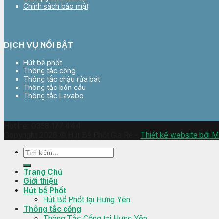
Chính sách bảo mật
DỊCH VỤ NỔI BẬT
Hút bể phốt
Thông tắc cống
Thông tắc chậu rửa bát
Thông tắc bồn cầu
Thông tắc Lavabo
Hotline: 0358 177 444
Copyright 2026 © Hút Bể Phốt Giá Rẻ -
Thiết kế website bởi 
Trang Chủ
Giới thiệu
Hút bể Phốt
Hút Bể Phốt tại Hưng Yên
Thông tắc cống
Thông Tắc Cống tại Hưng Yên