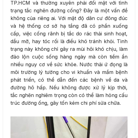
TP.HCM và thường xuyên phải đối mặt với tình
trạng tắc nghẽn đường cống? Đây là một vấn đề
không của riêng ai. Với mật độ dân cư đông đúc
và hệ thống cơ sở hạ tầng đã có phần xuống
cấp, việc cống rãnh bị tắc do rác thải sinh hoạt,
dầu mỡ, hay tóc rối là điều khó tránh khỏi. Tình
trạng này không chỉ gây ra mùi hôi khó chịu, làm
đảo lộn cuộc sống hàng ngày mà còn tiềm ẩn
nhiều nguy cơ về sức khỏe. Nước thải ứ đọng là
môi trường lý tưởng cho vi khuẩn và mầm bệnh
phát triển, có thể dẫn đến các bệnh về da và
đường hô hấp. Nếu không được xử lý kịp thời,
tắc nghẽn nghiêm trọng còn có thể làm hỏng cấu
trúc đường ống, gây tốn kém chi phí sửa chữa.