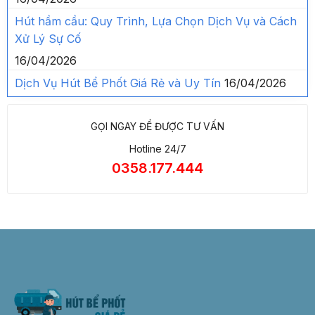
Hút hầm cầu: Quy Trình, Lựa Chọn Dịch Vụ và Cách
Xử Lý Sự Cố
16/04/2026
Dịch Vụ Hút Bể Phốt Giá Rẻ và Uy Tín
16/04/2026
GỌI NGAY ĐỂ ĐƯỢC TƯ VẤN
Hotline 24/7
0358.177.444