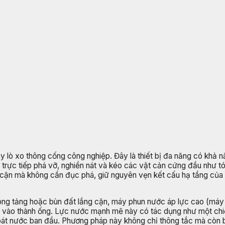
y lò xo thông cống công nghiệp. Đây là thiết bị đa năng có khả
rực tiếp phá vỡ, nghiền nát và kéo các vật cản cứng đầu như tóc
ếp cận mà không cần đục phá, giữ nguyên vẹn kết cấu hạ tầng của 
ng tảng hoặc bùn đất lắng cặn, máy phun nước áp lực cao (máy thủ
ng vào thành ống. Lực nước mạnh mẽ này có tác dụng như một ch
n thoát nước ban đầu. Phương pháp này không chỉ thông tắc mà c