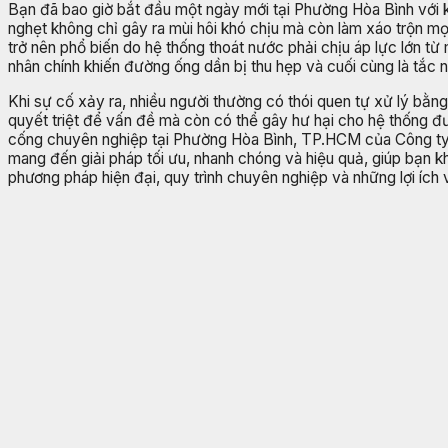
Bạn đã bao giờ bắt đầu một ngày mới tại Phường Hòa Bình với k
nghẹt không chỉ gây ra mùi hôi khó chịu mà còn làm xáo trộn m
trở nên phổ biến do hệ thống thoát nước phải chịu áp lực lớn từ m
nhân chính khiến đường ống dần bị thu hẹp và cuối cùng là tắc 
Khi sự cố xảy ra, nhiều người thường có thói quen tự xử lý bằ
quyết triệt để vấn đề mà còn có thể gây hư hại cho hệ thống đư
cống chuyên nghiệp tại Phường Hòa Bình, TP.HCM của Công ty Hú
mang đến giải pháp tối ưu, nhanh chóng và hiệu quả, giúp bạn k
phương pháp hiện đại, quy trình chuyên nghiệp và những lợi ích v