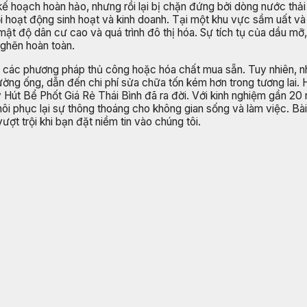
ế hoạch hoàn hảo, nhưng rồi lại bị chặn đứng bởi dòng nước thả
ọi hoạt động sinh hoạt và kinh doanh. Tại một khu vực sầm uất v
ật độ dân cư cao và quá trình đô thị hóa. Sự tích tụ của dầu mỡ, t
nghẽn hoàn toàn.
ng các phương pháp thủ công hoặc hóa chất mua sẵn. Tuy nhiên, n
ờng ống, dẫn đến chi phí sửa chữa tốn kém hơn trong tương lai. H
t Bể Phốt Giá Rẻ Thái Bình đã ra đời. Với kinh nghiệm gần 20 n
hôi phục lại sự thông thoáng cho không gian sống và làm việc. Bà
ượt trội khi bạn đặt niềm tin vào chúng tôi.