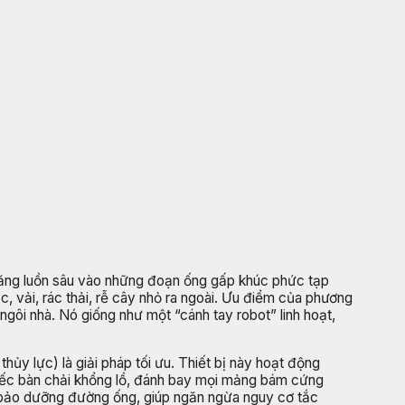
 năng luồn sâu vào những đoạn ống gấp khúc phức tạp
, vải, rác thải, rễ cây nhỏ ra ngoài. Ưu điểm của phương
ngôi nhà. Nó giống như một “cánh tay robot” linh hoạt,
y lực) là giải pháp tối ưu. Thiết bị này hoạt động
iếc bàn chải khổng lồ, đánh bay mọi mảng bám cứng
òn bảo dưỡng đường ống, giúp ngăn ngừa nguy cơ tắc