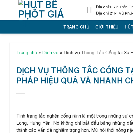
Skip
Địa chỉ 1:
72 Trần T
to
Địa chỉ 2:
P. Vũ Phú
content
TRANG CHỦ
GIỚI THIỆU
HÚT
Trang chủ
»
Dịch vụ
»
Dịch vụ Thông Tắc Cống tại Xã 
DỊCH VỤ THÔNG TẮC CỐNG TẠ
PHÁP HIỆU QUẢ VÀ NHANH 
Tình trạng tắc nghẽn cống rãnh là một trong những sự cố
Long, Hưng Yên. Nó không chỉ bắt đầu bằng những dấu 
thành các vấn đề nghiêm trọng hơn. Mùi hôi thối nồng nặ