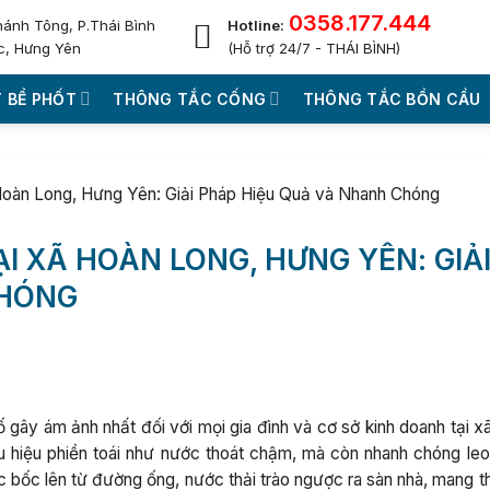
0358.177.444
hánh Tông, P.Thái Bình
Hotline:
c, Hưng Yên
(Hỗ trợ 24/7 - THÁI BÌNH)
 BỂ PHỐT
THÔNG TẮC CỐNG
THÔNG TẮC BỒN CẦU
Hoàn Long, Hưng Yên: Giải Pháp Hiệu Quả và Nhanh Chóng
I XÃ HOÀN LONG, HƯNG YÊN: GIẢ
CHÓNG
 gây ám ảnh nhất đối với mọi gia đình và cơ sở kinh doanh tại x
hiệu phiền toái như nước thoát chậm, mà còn nhanh chóng leo
c bốc lên từ đường ống, nước thải trào ngược ra sàn nhà, mang t