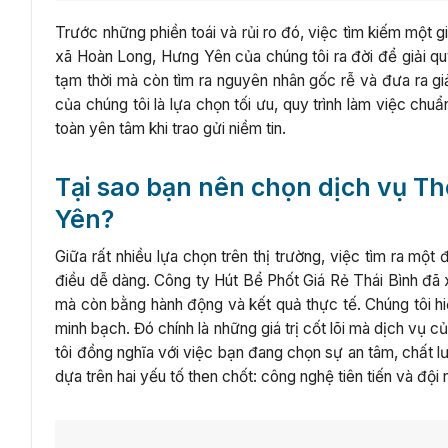
Trước những phiền toái và rủi ro đó, việc tìm kiếm một g
xã Hoàn Long, Hưng Yên của chúng tôi ra đời để giải qu
tạm thời mà còn tìm ra nguyên nhân gốc rễ và đưa ra giả
của chúng tôi là lựa chọn tối ưu, quy trình làm việc chu
toàn yên tâm khi trao gửi niềm tin.
Tại sao bạn nên chọn dịch vụ T
Yên?
Giữa rất nhiều lựa chọn trên thị trường, việc tìm ra một
điều dễ dàng. Công ty Hút Bể Phốt Giá Rẻ Thái Bình đã x
mà còn bằng hành động và kết quả thực tế. Chúng tôi hiể
minh bạch. Đó chính là những giá trị cốt lõi mà dịch vụ
tôi đồng nghĩa với việc bạn đang chọn sự an tâm, chất lư
dựa trên hai yếu tố then chốt: công nghệ tiên tiến và đội