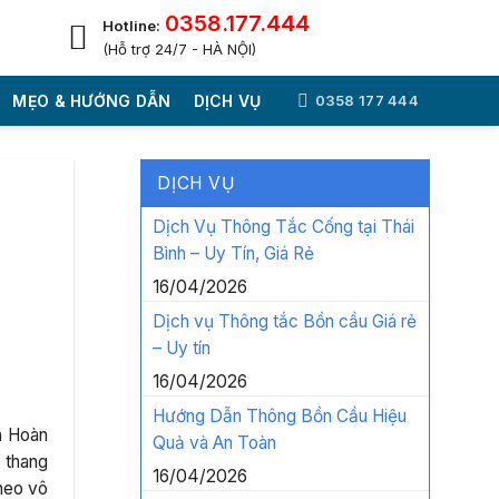
0358.177.444
Hotline:
(Hỗ trợ 24/7 - HÀ NỘI)
MẸO & HƯỚNG DẪN
DỊCH VỤ
0358 177 444
DỊCH VỤ
Dịch Vụ Thông Tắc Cống tại Thái
Bình – Uy Tín, Giá Rẻ
I
16/04/2026
Dịch vụ Thông tắc Bồn cầu Giá rẻ
– Uy tín
16/04/2026
Hướng Dẫn Thông Bồn Cầu Hiệu
ã Hoàn
Quả và An Toàn
 thang
16/04/2026
heo vô