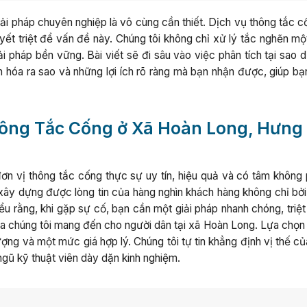
iải pháp chuyên nghiệp là vô cùng cần thiết. Dịch vụ thông tắc c
yết triệt để vấn đề này. Chúng tôi không chỉ xử lý tắc nghẽn mộ
i pháp bền vững. Bài viết sẽ đi sâu vào việc phân tích tại sao 
ẩn hóa ra sao và những lợi ích rõ ràng mà bạn nhận được, giúp b
hông Tắc Cống ở Xã Hoàn Long, Hưng
 đơn vị thông tắc cống thực sự uy tín, hiệu quả và có tâm không 
ây dựng được lòng tin của hàng nghìn khách hàng không chỉ bởi l
u rằng, khi gặp sự cố, bạn cần một giải pháp nhanh chóng, triệt
 của chúng tôi mang đến cho người dân tại xã Hoàn Long. Lựa chọ
ợng và một mức giá hợp lý. Chúng tôi tự tin khẳng định vị thế c
 ngũ kỹ thuật viên dày dặn kinh nghiệm.