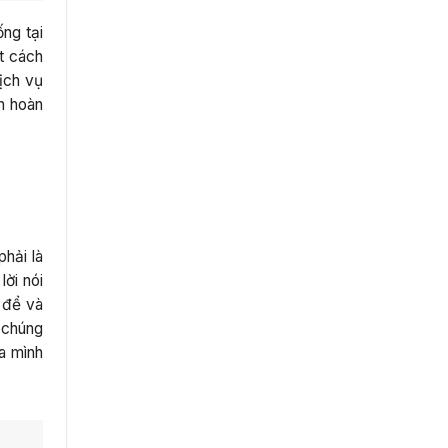
ống tại
t cách
dịch vụ
ạn hoàn
phải là
ời nói
 để và
n chúng
ủa mình