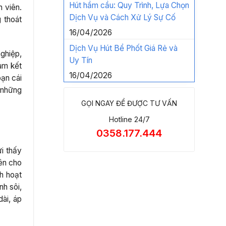
Hút hầm cầu: Quy Trình, Lựa Chọn
 viên.
Dịch Vụ và Cách Xử Lý Sự Cố
 thoát
16/04/2026
Dịch Vụ Hút Bể Phốt Giá Rẻ và
ghiệp,
Uy Tín
am kết
16/04/2026
bạn cái
n những
GỌI NGAY ĐỂ ĐƯỢC TƯ VẤN
Hotline 24/7
0358.177.444
i thấy
ên cho
nh hoạt
h sôi,
dài, áp