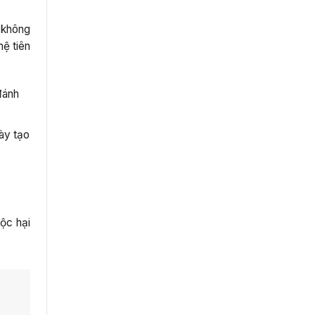
i không
ệ tiên
đánh
ày tạo
ộc hại