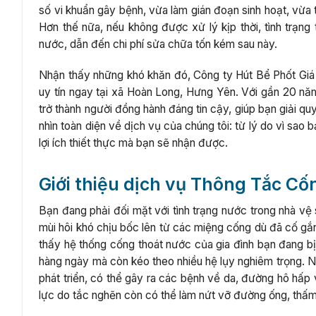
số vi khuẩn gây bệnh, vừa làm gián đoạn sinh hoạt, vừa
Hơn thế nữa, nếu không được xử lý kịp thời, tình trạng
nước, dẫn đến chi phí sửa chữa tốn kém sau này.
Nhận thấy những khó khăn đó, Công ty Hút Bể Phốt Giá
uy tín ngay tại xã Hoàn Long, Hưng Yên. Với gần 20 nă
trở thành người đồng hành đáng tin cậy, giúp bạn giải qu
nhìn toàn diện về dịch vụ của chúng tôi: từ lý do vì sao
lợi ích thiết thực mà bạn sẽ nhận được.
Giới thiệu dịch vụ Thông Tắc Cố
Bạn đang phải đối mặt với tình trạng nước trong nhà vệ
mùi hôi khó chịu bốc lên từ các miệng cống dù đã cố gắ
thấy hệ thống cống thoát nước của gia đình bạn đang bị 
hàng ngày mà còn kéo theo nhiều hệ lụy nghiêm trọng. Nư
phát triển, có thể gây ra các bệnh về da, đường hô hấp v
lực do tắc nghẽn còn có thể làm nứt vỡ đường ống, thấm