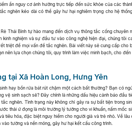
 tiềm ẩn nguy cơ ảnh hưởng trực tiếp đến sức khỏe của các thành
 tắc nghẽn kéo dài có thể gây hư hại nghiêm trọng cho hệ thống
 Rẻ Thái Bình tự hào mang đến dịch vụ thông tắc cống chuyên n
m kinh nghiệm và sự đầu tư vào công nghệ hiện đại, chúng tôi c
yết triệt để mọi vấn đề tắc nghẽn. Bài viết này sẽ cung cấp cho 
 bạn nên lựa chọn chúng tôi, quy trình làm việc minh bạch, cho đế
ng tại Xã Hoàn Long, Hưng Yên
 sinh hay bồn rửa bát rút chậm một cách bất thường? Bạn có ngử
ng vệ sinh sạch sẽ? Đây chính là những dấu hiệu cảnh báo đầu ti
tắc nghẽn. Tình trạng này không chỉ gây ra sự bất tiện trong si
ớc thải ứ đọng là môi trường lý tưởng cho vi khuẩn, nấm mốc sin
à tiêu hóa, đặc biệt nguy hiểm cho người già và trẻ nhỏ. Về lâu 
 vào tường và nền móng, gây hư hại kết cấu công trình.