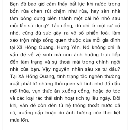
Bạn đã bao giờ cảm thấy bất lực khi nước trong
bồn rửa chén rút chậm như rùa, hay sàn nhà
tắm bỗng dưng biến thành một cái hồ nhỏ sau
mỗi lần sử dụng? Tắc cống, dù chỉ là một sự cố
nhỏ, cũng đủ sức gây ra vô số phiền toái, làm
xáo trộn nhịp sống quen thuộc của mỗi gia đình
tại Xã Hồng Quang, Hưng Yên. Nó không chỉ là
vấn đề về vệ sinh mà còn ảnh hưởng trực tiếp
đến tâm trạng và sự thoải mái trong chính ngôi
nhà của bạn. Vậy nguyên nhân sâu xa từ đâu?
Tại Xã Hồng Quang, tình trạng tắc nghẽn thường
xuất phát từ những thói quen vô tình như đổ dầu
mỡ thừa, vụn thức ăn xuống cống, hoặc do tóc
và các loại rác thải sinh hoạt tích tụ lâu ngày. Đôi
khi, vấn đề còn đến từ hệ thống thoát nước đã
cũ, xuống cấp hoặc do ảnh hưởng của thời tiết
mưa lớn.