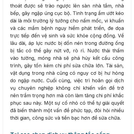
thoát được sẽ trào ngược lên sàn nhà tắm, nhà
bếp, gây ngập úng cục bộ. Tình trạng ẩm ướt kéo
dài là môi trường lý tưởng cho nấm mốc, vi khuẩn
và các mầm bệnh nguy hiểm phát triển, đe dọa
trực tiếp đến vệ sinh và sức khỏe cộng đồng. Về
lâu dài, áp lực nước bị dồn nén trong đường ống
bị tắc có thể gây nứt vỡ, rò rỉ. Nước thải thấm
vào tường, móng nhà sẽ phá hủy kết cấu công
trình, gây tốn kém chi phí sửa chữa lớn. Tài sản,
vật dụng trong nhà cũng có nguy cơ bị hư hỏng
do ngập nước. Cuối cùng, việc trì hoãn gọi dịch
vụ chuyên nghiệp không chỉ khiến vấn đề trở
nên trầm trọng hơn mà còn làm tăng chi phí khắc
phục sau này. Một sự cố nhỏ có thể tự giải quyết
đã biến thành một vấn đề phức tạp, đòi hỏi nhiều
thời gian, công sức và tiền bạc hơn để sửa chữa.