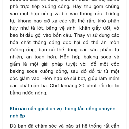
phê trực tiếp xuống cống. Hãy thu gom chúng
vào một hộp riêng và bỏ vào thùng rác. Tương
tự, không bao giờ xả các vật thể rắn, khó phân
hủy như tã lót, băng vệ sinh, khăn giấy ướt, vỏ
bao bì dầu gội vào bồn cầu. Thay vì sử dụng các
hóa chất thông cống độc hại có thể ăn mòn
đường ống, bạn có thể dùng các sản phẩm tự
nhiên, an toàn hơn. Hỗn hợp baking soda và
giấm là một giải pháp tuyệt vời: đổ một cốc
baking soda xuống cống, sau đó đổ từ từ một
cốc giấm vào. Hỗn hợp sẽ sủi bọt, giúp làm mềm
các chất cặn bã. Chờ khoảng 30 phút rồi dội lại
bằng nước nóng.
Khi nào cần gọi dịch vụ thông tắc cống chuyên
nghiệp
Dù bạn đã chăm sóc và bảo trì hệ thống rất cẩn