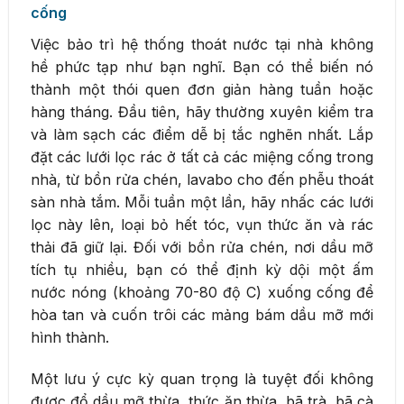
cống
Việc bảo trì hệ thống thoát nước tại nhà không
hề phức tạp như bạn nghĩ. Bạn có thể biến nó
thành một thói quen đơn giản hàng tuần hoặc
hàng tháng. Đầu tiên, hãy thường xuyên kiểm tra
và làm sạch các điểm dễ bị tắc nghẽn nhất. Lắp
đặt các lưới lọc rác ở tất cả các miệng cống trong
nhà, từ bồn rửa chén, lavabo cho đến phễu thoát
sàn nhà tắm. Mỗi tuần một lần, hãy nhấc các lưới
lọc này lên, loại bỏ hết tóc, vụn thức ăn và rác
thải đã giữ lại. Đối với bồn rửa chén, nơi dầu mỡ
tích tụ nhiều, bạn có thể định kỳ dội một ấm
nước nóng (khoảng 70-80 độ C) xuống cống để
hòa tan và cuốn trôi các mảng bám dầu mỡ mới
hình thành.
Một lưu ý cực kỳ quan trọng là tuyệt đối không
được đổ dầu mỡ thừa, thức ăn thừa, bã trà, bã cà