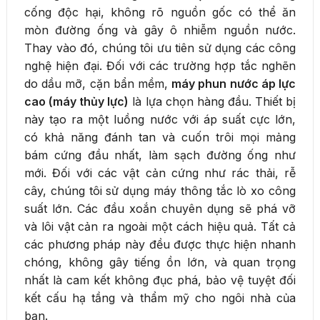
cống độc hại, không rõ nguồn gốc có thể ăn
mòn đường ống và gây ô nhiễm nguồn nước.
Thay vào đó, chúng tôi ưu tiên sử dụng các công
nghệ hiện đại. Đối với các trường hợp tắc nghẽn
do dầu mỡ, cặn bẩn mềm,
máy phun nước áp lực
cao (máy thủy lực)
là lựa chọn hàng đầu. Thiết bị
này tạo ra một luồng nước với áp suất cực lớn,
có khả năng đánh tan và cuốn trôi mọi mảng
bám cứng đầu nhất, làm sạch đường ống như
mới. Đối với các vật cản cứng như rác thải, rễ
cây, chúng tôi sử dụng máy thông tắc lò xo công
suất lớn. Các đầu xoắn chuyên dụng sẽ phá vỡ
và lôi vật cản ra ngoài một cách hiệu quả. Tất cả
các phương pháp này đều được thực hiện nhanh
chóng, không gây tiếng ồn lớn, và quan trọng
nhất là cam kết không đục phá, bảo vệ tuyệt đối
kết cấu hạ tầng và thẩm mỹ cho ngôi nhà của
bạn.