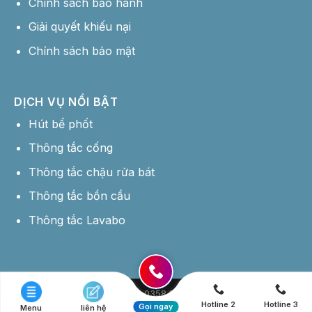
Chính sách bảo hành
Giải quyết khiếu nại
Chính sách bảo mật
DỊCH VỤ NỔI BẬT
Hút bể phốt
Thông tắc cống
Thông tắc chậu rửa bát
Thông tắc bồn cầu
Thông tắc Lavabo
Hotline: 0358 177 444
Hotline 2
Hotline 3
Copyright 2026 © Hút Bể Phốt Giá Rẻ -
Thiết kế website bởi MDIGI
Gọi ngay
Menu
liên hệ