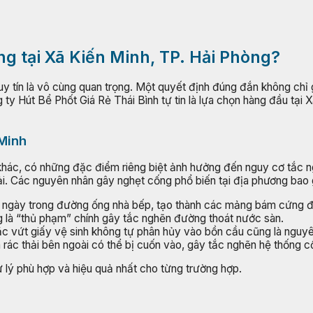
ng tại Xã Kiến Minh, TP. Hải Phòng?
 uy tín là vô cùng quan trọng. Một quyết định đúng đắn không chỉ 
ty Hút Bể Phốt Giá Rẻ Thái Bình tự tin là lựa chọn hàng đầu tại 
 Minh
khác, có những đặc điểm riêng biệt ảnh hưởng đến nguy cơ tắc n
ải. Các nguyên nhân gây nghẹt cống phổ biến tại địa phương bao
âu ngày trong đường ống nhà bếp, tạo thành các mảng bám cứng 
g là “thủ phạm” chính gây tắc nghẽn đường thoát nước sàn.
oặc vứt giấy vệ sinh không tự phân hủy vào bồn cầu cũng là nguyê
 rác thải bên ngoài có thể bị cuốn vào, gây tắc nghẽn hệ thống 
 lý phù hợp và hiệu quả nhất cho từng trường hợp.