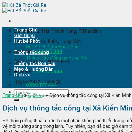
Skip
to
content
Trang Chủ
Địa chỉ 1:
72 Trần Thánh Tông, P.Thái Bình
Giới thiệu
Hút bể Phốt
Địa chỉ 2:
P. Vũ Phúc, Hưng Yên
Hút Bể Phốt tại Hưng Yên
Hotline:
0358.177.444
Thông tắc cống
Thông Tắc Cống tại Hưng Yên
(Hỗ trợ 24/7 - THÁI BÌNH)
Thông tắc Bồn cầu
Mẹo & Hướng Dẫn
Hotline:
0358.177.444
Dịch vụ
(Hỗ trợ 24/7 - HÀ NỘI)
0358 177 444
Trang chủ
»
Dịch vụ
»
Dịch vụ thông tắc cống tại Xã Kiến Minh
Dịch vụ thông tắc cống tại Xã Kiến Mi
Hệ thống cống thoát nước là một phần không thể thiếu trong mỗi
vệ môi trường sống trong lành. Tuy nhiên, bạn đã bao giờ cảm t
dấu hiệu cảnh báo hệ thống cống nhà bạn đang gặp vấn đề. Tình