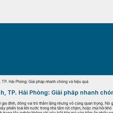
, TP. Hải Phòng: Giải pháp nhanh chóng và hiệu quả
nh, TP. Hải Phòng: Giải pháp nhanh chó
 gia đình, đóng vai trò thầm lặng nhưng vô cùng quan trọng. Nó 
hấy phiền toái khi nước trong nhà tắm rút chậm, hoặc mùi hôi kh
 trạng tắc nghẽn không chỉ gây bất tiện mà còn tiềm ẩn nhiều n