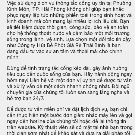
Việc sử dụng dịch vụ thông tắc cống uy tín tại Phường
Kinh Môn, TP. Hải Phòng không chỉ giúp bạn khắc
phục ngay lập tức những phiền toái trong sinh hoạt và
kinh doanh mà còn mang lại nhiều lợi ích lâu dài. Bạn
sẽ tiết kiệm được thời gian, công sức, bảo vệ an toàn
cho hệ thống thoát nước và đảm bảo một môi trường
sống trong lành, vệ sinh. Lựa chọn một đối tác tin cậy
như Công ty Hút Bể Phốt Giá Rẻ Thái Bình là bạn
đang đầu tư vào sự an tâm và thoải mái cho chính
mình.
Đừng để tình trạng tắc cống kéo dài, gây ảnh hưởng
tiêu cực đến cuộc sống của bạn. Hãy hành động ngay
hôm nay! Liên hệ với một đơn vị uy tín để được tư vấn
và xử lý vấn đề một cách nhanh chóng nhất. Đội ngũ
chuyên gia của chúng tôi luôn sẵn sàng lắng nghe và
hỗ trợ bạn 24/7.
Để được tư vấn miễn phí và đặt lịch dịch vụ, bạn chỉ
cần thực hiện một bước đơn giản: nhấc máy lên và gọi
ngay đến hotline của chúng tôi hoặc để lại thông tin
trên website. Kỹ thuật viên sẽ có mặt tại nhà bạn trong
thời gian sớm nhất để khảo sát và đưa ra giải pháp tối