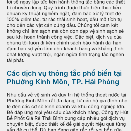
tôi sẽ ngay lập tức tiến hành thông tắc bằng các thiết
bị chuyên dụng. Quy trình được thực hiện theo tiêu
chuẩn kỹ thuật nghiêm ngặt, đảm bảo xử lý triệt để
100% điểm tắc, từ rác thải sinh hoạt, dầu mỡ tích tụ
cho đến các vật cản cứng đầu. Chúng tôi cam kết
không chỉ làm sạch mà còn dọn dẹp vệ sinh sạch sẽ
sau khi hoàn thành công việc. Đặc biệt, dịch vụ của
chúng tôi luôn đi kèm chính sách bảo hành dài hạn,
đảm bảo sự yên tâm cho khách hàng và khẳng định
chất lượng vượt trội, ngăn ngừa tình trạng tắc nghẽn
tái phát.
Các dịch vụ thông tắc phổ biến tại
Phường Kinh Môn, TP. Hải Phòng
Nhu cầu về vệ sinh và duy trì hệ thống thoát nước tại
Phường Kinh Môn rất đa dạng, từ các hộ gia đình nhỏ
lẻ đến các cơ sở kinh doanh và khu công nghiệp lớn.
Để đáp ứng mọi yêu cầu của khách hàng, Công ty Hút
Bể Phốt Giá Rẻ Thái Bình cung cấp nhiều gói dịch vụ
chuyên biệt, được thiết kế để giải quyết hiệu quả từng
vấn đề cụ thể. Dù bạn đang gặp rắc rối với bồn rửa