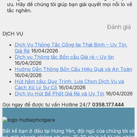
ưu. Hãy để chúng tôi giúp bạn giải quyết mọi nỗi lo về
tắc nghẽn.
Đánh giá
DỊCH VỤ
Dịch Vụ Thông Tắc Cống tại Thái Bình – Uy Tín,
Giá Rẻ
16/04/2026
Dịch vụ Thông tắc Bồn cầu Giá rẻ – Uy tín
16/04/2026
Hướng Dẫn Thông Bồn Cầu Hiệu Quả và An Toàn
16/04/2026
Hút hầm cầu: Quy Trình, Lựa Chọn Dịch Vụ và
Cách Xử Lý Sự Cố
16/04/2026
Dịch Vụ Hút Bể Phốt Giá Rẻ và Uy Tín
16/04/2026
Gọi ngay để được tư vấn
Hotline 24/7
0358.177.444
Bất kể bạn ở đâu tại Hưng Yên, đội ngũ của chúng tôi sẽ
có mặt nhanh chóng chỉ sau 15-30 phút kể từ khi nhận