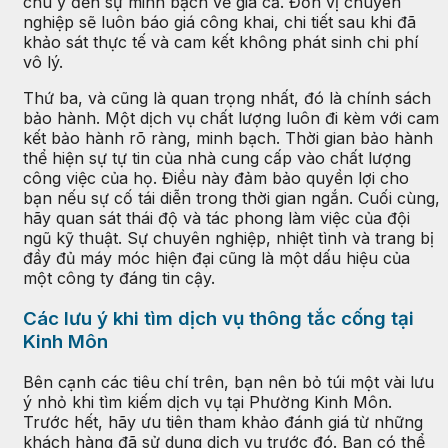
chú ý đến sự minh bạch về giá cả. Đơn vị chuyên
nghiệp sẽ luôn báo giá công khai, chi tiết sau khi đã
khảo sát thực tế và cam kết không phát sinh chi phí
vô lý.
Thứ ba, và cũng là quan trọng nhất, đó là chính sách
bảo hành. Một dịch vụ chất lượng luôn đi kèm với cam
kết bảo hành rõ ràng, minh bạch. Thời gian bảo hành
thể hiện sự tự tin của nhà cung cấp vào chất lượng
công việc của họ. Điều này đảm bảo quyền lợi cho
bạn nếu sự cố tái diễn trong thời gian ngắn. Cuối cùng,
hãy quan sát thái độ và tác phong làm việc của đội
ngũ kỹ thuật. Sự chuyên nghiệp, nhiệt tình và trang bị
đầy đủ máy móc hiện đại cũng là một dấu hiệu của
một công ty đáng tin cậy.
Các lưu ý khi tìm dịch vụ thông tắc cống tại
Kinh Môn
Bên cạnh các tiêu chí trên, bạn nên bỏ túi một vài lưu
ý nhỏ khi tìm kiếm dịch vụ tại Phường Kinh Môn.
Trước hết, hãy ưu tiên tham khảo đánh giá từ những
khách hàng đã sử dụng dịch vụ trước đó. Bạn có thể