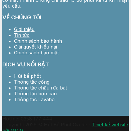
yêu cầu.
VỀ CHÚNG TÔI
Giới thiệu
Tin tức
Chính sách bảo hành
Giải quyết khiếu nại
Chính sách bảo mật
DỊCH VỤ NỔI BẬT
Hút bể phốt
Thông tắc cống
Thông tắc chậu rửa bát
Thông tắc bồn cầu
Thông tắc Lavabo
Hotline: 0358 177 444
Copyright 2026 © Hút Bể Phốt Giá Rẻ -
Thiết kế website
bởi MDIGI