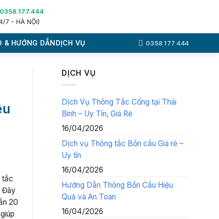
0358.177.444
4/7 - HÀ NỘI)
 & HƯỚNG DẪN
DỊCH VỤ
0358 177 444
DỊCH VỤ
Dịch Vụ Thông Tắc Cống tại Thái
ệu
Bình – Uy Tín, Giá Rẻ
16/04/2026
Dịch vụ Thông tắc Bồn cầu Giá rẻ –
Uy tín
16/04/2026
 tắc
Hướng Dẫn Thông Bồn Cầu Hiệu
. Đây
Quả và An Toàn
gần 20
16/04/2026
 giúp