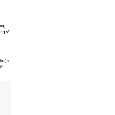
đúng
ông rõ
, hoặc
một