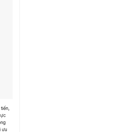
tiến,
rực
óng
i ưu