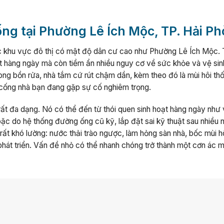
cống tại Phường Lê Ích Mộc, TP. Hải P
ác khu vực đô thị có mật độ dân cư cao như Phường Lê Ích Mộc. 
oạt hàng ngày mà còn tiềm ẩn nhiều nguy cơ về sức khỏe và vệ si
ong bồn rửa, nhà tắm cứ rút chậm dần, kèm theo đó là mùi hôi thố
g cống nhà bạn đang gặp sự cố nghiêm trọng.
t đa dạng. Nó có thể đến từ thói quen sinh hoạt hàng ngày như
oặc do hệ thống đường ống cũ kỹ, lắp đặt sai kỹ thuật sau nhiều
rất khó lường: nước thải trào ngược, làm hỏng sàn nhà, bốc mùi h
phát triển. Vấn đề nhỏ có thể nhanh chóng trở thành một cơn ác 