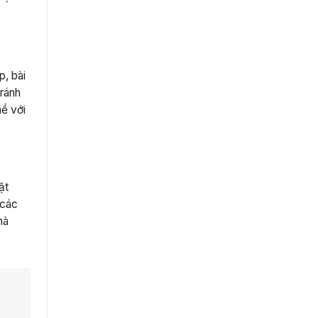
p, bài
tránh
hề với
ật
 các
hà