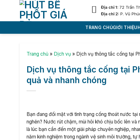
Skip
Địa chỉ 1:
72 Trần T
to
Địa chỉ 2:
P. Vũ Phú
content
TRANG CHỦ
GIỚI THIỆU
Trang chủ
»
Dịch vụ
»
Dịch vụ thông tắc cống tại 
Dịch vụ thông tắc cống tại 
quả và nhanh chóng
Bạn đang đối mặt với tình trạng cống thoát nước tại
nghẽn? Nước rút chậm, mùi hôi khó chịu bốc lên và
là lúc bạn cần đến một giải pháp chuyên nghiệp, nha
năm kinh nghiệm trong ngành vệ sinh môi trường, tự 