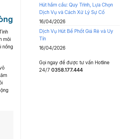
Hút hầm cầu: Quy Trình, Lựa Chọn
Dịch Vụ và Cách Xử Lý Sự Cố
hòng
16/04/2026
Dịch Vụ Hút Bể Phốt Giá Rẻ và Uy
Tình
Tín
nh môi
i nồng
16/04/2026
Gọi ngay để được tư vấn
Hotline
 vô
24/7
0358.177.444
 năm
ôi
mộng