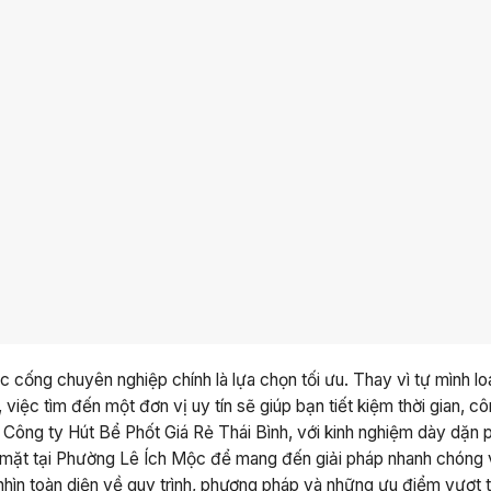
tắc cống chuyên nghiệp chính là lựa chọn tối ưu. Thay vì tự mình l
iệc tìm đến một đơn vị uy tín sẽ giúp bạn tiết kiệm thời gian, c
ông ty Hút Bể Phốt Giá Rẻ Thái Bình, với kinh nghiệm dày dặn 
có mặt tại Phường Lê Ích Mộc để mang đến giải pháp nhanh chóng
nhìn toàn diện về quy trình, phương pháp và những ưu điểm vượt tr