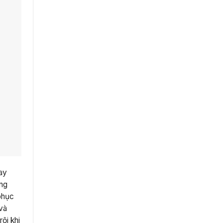
oay
ông
phục
 và
ội khi