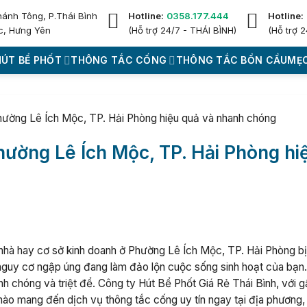
hánh Tông, P.Thái Bình
Hotline:
0358.177.444
Hotline:
c, Hưng Yên
(Hỗ trợ 24/7 - THÁI BÌNH)
(Hỗ trợ 2
HÚT BỂ PHỐT
THÔNG TẮC CỐNG
THÔNG TẮC BỒN CẦU
MẸO
Phường Lê Ích Mộc, TP. Hải Phòng hiệu quả và nhanh chóng
Phường Lê Ích Mộc, TP. Hải Phòng hi
 nhà hay cơ sở kinh doanh ở Phường Lê Ích Mộc, TP. Hải Phòng bị
 nguy cơ ngập úng đang làm đảo lộn cuộc sống sinh hoạt của bạn
nh chóng và triệt để. Công ty Hút Bể Phốt Giá Rẻ Thái Bình, với 
hào mang đến dịch vụ thông tắc cống uy tín ngay tại địa phương,