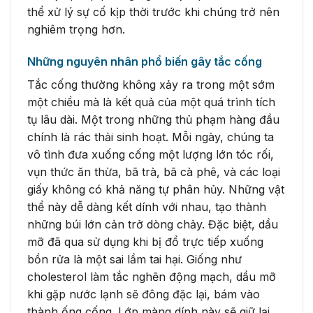
thể xử lý sự cố kịp thời trước khi chúng trở nên
nghiêm trọng hơn.
Những nguyên nhân phổ biến gây tắc cống
Tắc cống thường không xảy ra trong một sớm
một chiều mà là kết quả của một quá trình tích
tụ lâu dài. Một trong những thủ phạm hàng đầu
chính là rác thải sinh hoạt. Mỗi ngày, chúng ta
vô tình đưa xuống cống một lượng lớn tóc rối,
vụn thức ăn thừa, bã trà, bã cà phê, và các loại
giấy không có khả năng tự phân hủy. Những vật
thể này dễ dàng kết dính với nhau, tạo thành
những búi lớn cản trở dòng chảy. Đặc biệt, dầu
mỡ đã qua sử dụng khi bị đổ trực tiếp xuống
bồn rửa là một sai lầm tai hại. Giống như
cholesterol làm tắc nghẽn động mạch, dầu mỡ
khi gặp nước lạnh sẽ đông đặc lại, bám vào
thành ống cống. Lớp màng dính này sẽ giữ lại