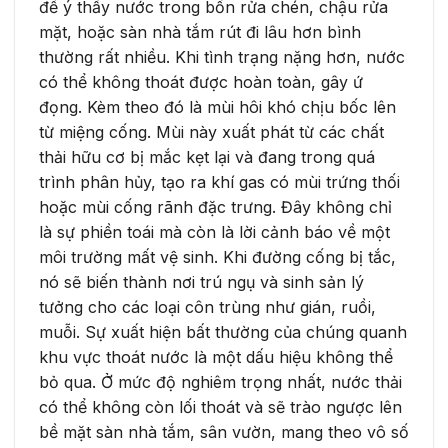
để ý thấy nước trong bồn rửa chén, chậu rửa
mặt, hoặc sàn nhà tắm rút đi lâu hơn bình
thường rất nhiều. Khi tình trạng nặng hơn, nước
có thể không thoát được hoàn toàn, gây ứ
đọng. Kèm theo đó là mùi hôi khó chịu bốc lên
từ miệng cống. Mùi này xuất phát từ các chất
thải hữu cơ bị mắc kẹt lại và đang trong quá
trình phân hủy, tạo ra khí gas có mùi trứng thối
hoặc mùi cống rãnh đặc trưng. Đây không chỉ
là sự phiền toái mà còn là lời cảnh báo về một
môi trường mất vệ sinh. Khi đường cống bị tắc,
nó sẽ biến thành nơi trú ngụ và sinh sản lý
tưởng cho các loại côn trùng như gián, ruồi,
muỗi. Sự xuất hiện bất thường của chúng quanh
khu vực thoát nước là một dấu hiệu không thể
bỏ qua. Ở mức độ nghiêm trọng nhất, nước thải
có thể không còn lối thoát và sẽ trào ngược lên
bề mặt sàn nhà tắm, sân vườn, mang theo vô số