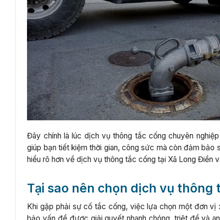
Đây chính là lúc dịch vụ thông tắc cống chuyên nghiệp
giúp bạn tiết kiệm thời gian, công sức mà còn đảm bảo s
hiểu rõ hơn về dịch vụ thông tắc cống tại Xã Long Điền v
Tại sao nên chọn dịch vụ thông 
Khi gặp phải sự cố tắc cống, việc lựa chọn một đơn vị 
bảo vấn đề được giải quyết nhanh chóng, triệt để và a