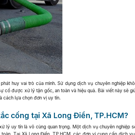
 phát huy vai trò của mình. Sử dụng dịch vụ chuyên nghiệp khô
ự cố được xử lý tận gốc, an toàn và hiệu quả. Bài viết này sẽ g
à cách lựa chọn đơn vị uy tín.
tắc cống tại Xã Long Điền, TP.HCM?
xử lý uy tín là vô cùng quan trọng. Một dịch vụ chuyên nghiệp 
n toàn. Tại Xã Long Điền, TP.HCM, các đơn vị cung cấp dịch vụ