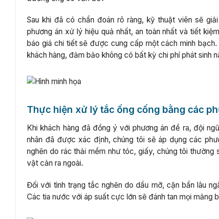
Sau khi đã có chẩn đoán rõ ràng, kỹ thuật viên sẽ giả
phương án xử lý hiệu quả nhất, an toàn nhất và tiết kiệm
báo giá chi tiết sẽ được cung cấp một cách minh bạch. 
khách hàng, đảm bảo không có bất kỳ chi phí phát sinh n
Thực hiện xử lý tắc ống cống bằng các p
Khi khách hàng đã đồng ý với phương án đề ra, đội ngũ
nhân đã được xác định, chúng tôi sẽ áp dụng các phươ
nghẽn do rác thải mềm như tóc, giấy, chúng tôi thường 
vật cản ra ngoài.
Đối với tình trạng tắc nghẽn do dầu mỡ, cặn bẩn lâu n
Các tia nước với áp suất cực lớn sẽ đánh tan mọi mảng