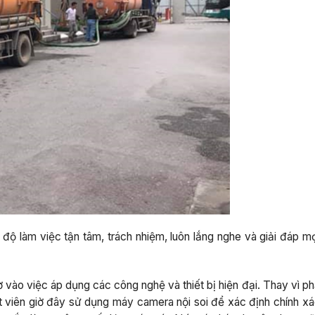
độ làm việc tận tâm, trách nhiệm, luôn lắng nghe và giải đáp mọ
vào việc áp dụng các công nghệ và thiết bị hiện đại. Thay vì ph
 viên giờ đây sử dụng máy camera nội soi để xác định chính xác 