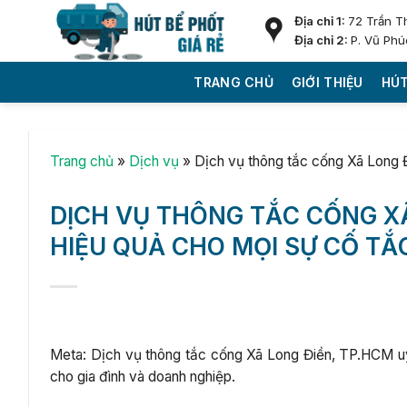
Skip
Địa chỉ 1:
72 Trần T
to
Địa chỉ 2:
P. Vũ Phú
content
TRANG CHỦ
GIỚI THIỆU
HÚT
Trang chủ
»
Dịch vụ
»
Dịch vụ thông tắc cống Xã Long 
DỊCH VỤ THÔNG TẮC CỐNG XÃ
HIỆU QUẢ CHO MỌI SỰ CỐ T
Meta: Dịch vụ thông tắc cống Xã Long Điền, TP.HCM uy t
cho gia đình và doanh nghiệp.