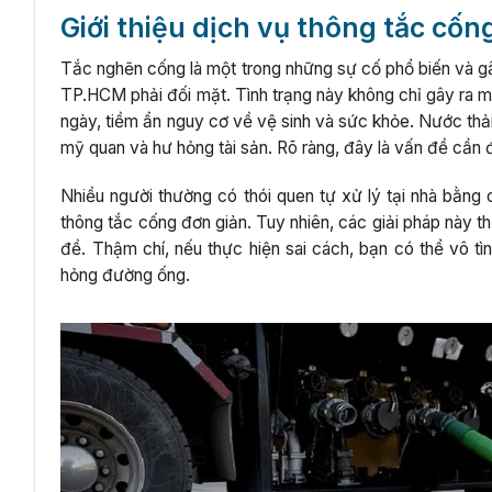
Giới thiệu dịch vụ thông tắc cố
Tắc nghẽn cống là một trong những sự cố phổ biến và gây
TP.HCM phải đối mặt. Tình trạng này không chỉ gây ra mù
ngày, tiềm ẩn nguy cơ về vệ sinh và sức khỏe. Nước thải
mỹ quan và hư hỏng tài sản. Rõ ràng, đây là vấn đề cần 
Nhiều người thường có thói quen tự xử lý tại nhà bằn
thông tắc cống đơn giản. Tuy nhiên, các giải pháp này th
đề. Thậm chí, nếu thực hiện sai cách, bạn có thể vô tì
hỏng đường ống.