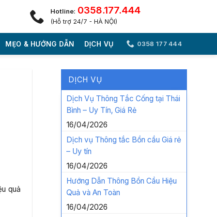
0358.177.444
Hotline:
(Hỗ trợ 24/7 - HÀ NỘI)
MẸO & HƯỚNG DẪN
DỊCH VỤ
0358 177 444
DỊCH VỤ
Dịch Vụ Thông Tắc Cống tại Thái
Bình – Uy Tín, Giá Rẻ
16/04/2026
Dịch vụ Thông tắc Bồn cầu Giá rẻ
– Uy tín
16/04/2026
Hướng Dẫn Thông Bồn Cầu Hiệu
ệu quả
Quả và An Toàn
16/04/2026