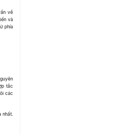
vấn về
kiến và
ừ phía
nguyên
ợp tắc
ôi các
 nhất.