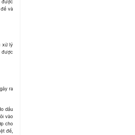
ẽ được
 để và
 xử lý
n được
gây ra
do dầu
ôi vào
ợp cho
ệt để,