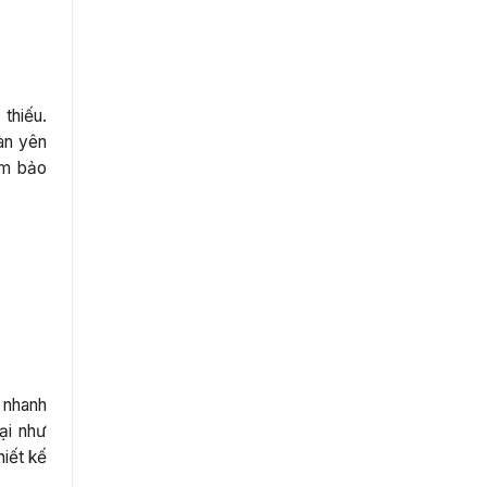
thiếu.
àn yên
ảm bảo
ẽ nhanh
ại như
hiết kế