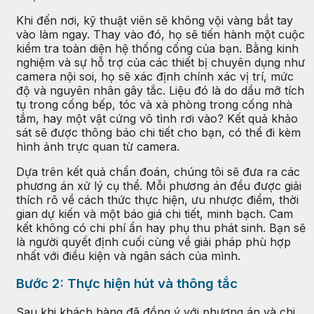
Khi đến nơi, kỹ thuật viên sẽ không vội vàng bắt tay
vào làm ngay. Thay vào đó, họ sẽ tiến hành một cuộc
kiểm tra toàn diện hệ thống cống của bạn. Bằng kinh
nghiệm và sự hỗ trợ của các thiết bị chuyên dụng như
camera nội soi, họ sẽ xác định chính xác vị trí, mức
độ và nguyên nhân gây tắc. Liệu đó là do dầu mỡ tích
tụ trong cống bếp, tóc và xà phòng trong cống nhà
tắm, hay một vật cứng vô tình rơi vào? Kết quả khảo
sát sẽ được thông báo chi tiết cho bạn, có thể đi kèm
hình ảnh trực quan từ camera.
Dựa trên kết quả chẩn đoán, chúng tôi sẽ đưa ra các
phương án xử lý cụ thể. Mỗi phương án đều được giải
thích rõ về cách thức thực hiện, ưu nhược điểm, thời
gian dự kiến và một báo giá chi tiết, minh bạch. Cam
kết không có chi phí ẩn hay phụ thu phát sinh. Bạn sẽ
là người quyết định cuối cùng về giải pháp phù hợp
nhất với điều kiện và ngân sách của mình.
Bước 2: Thực hiện hút và thông tắc
Sau khi khách hàng đã đồng ý với phương án và chi