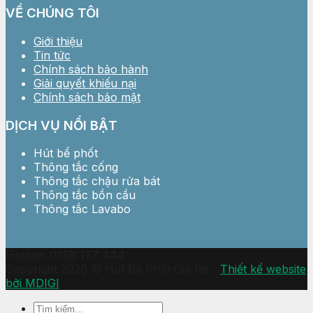
VỀ CHÚNG TÔI
Giới thiệu
Tin tức
Chính sách bảo hành
Giải quyết khiếu nại
Chính sách bảo mật
DỊCH VỤ NỔI BẬT
Hút bể phốt
Thông tắc cống
Thông tắc chậu rửa bát
Thông tắc bồn cầu
Thông tắc Lavabo
Hotline: 0358 177 444
Copyright 2026 © Hút Bể Phốt Giá Rẻ -
Thiết kế website
bởi MDIGI