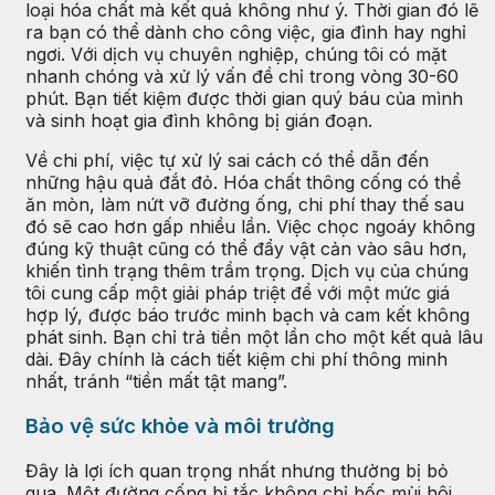
loại hóa chất mà kết quả không như ý. Thời gian đó lẽ
ra bạn có thể dành cho công việc, gia đình hay nghỉ
ngơi. Với dịch vụ chuyên nghiệp, chúng tôi có mặt
nhanh chóng và xử lý vấn đề chỉ trong vòng 30-60
phút. Bạn tiết kiệm được thời gian quý báu của mình
và sinh hoạt gia đình không bị gián đoạn.
Về chi phí, việc tự xử lý sai cách có thể dẫn đến
những hậu quả đắt đỏ. Hóa chất thông cống có thể
ăn mòn, làm nứt vỡ đường ống, chi phí thay thế sau
đó sẽ cao hơn gấp nhiều lần. Việc chọc ngoáy không
đúng kỹ thuật cũng có thể đẩy vật cản vào sâu hơn,
khiến tình trạng thêm trầm trọng. Dịch vụ của chúng
tôi cung cấp một giải pháp triệt để với một mức giá
hợp lý, được báo trước minh bạch và cam kết không
phát sinh. Bạn chỉ trả tiền một lần cho một kết quả lâu
dài. Đây chính là cách tiết kiệm chi phí thông minh
nhất, tránh “tiền mất tật mang”.
Bảo vệ sức khỏe và môi trường
Đây là lợi ích quan trọng nhất nhưng thường bị bỏ
qua. Một đường cống bị tắc không chỉ bốc mùi hôi