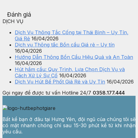
Đánh giá
DỊCH VỤ
Dịch Vụ Thông Tắc Cống tại Thái Bình – Uy Tín,
Giá Rẻ
16/04/2026
Dịch vụ Thông tắc Bồn cầu Giá rẻ – Uy tín
16/04/2026
Hướng Dẫn Thông Bồn Cầu Hiệu Quả và An Toàn
16/04/2026
Hút hầm cầu: Quy Trình, Lựa Chọn Dịch Vụ và
Cách Xử Lý Sự Cố
16/04/2026
Dịch Vụ Hút Bể Phốt Giá Rẻ và Uy Tín
16/04/2026
Gọi ngay để được tư vấn
Hotline 24/7
0358.177.444
Bất kể bạn ở đâu tại Hưng Yên, đội ngũ của chúng tôi sẽ
có mặt nhanh chóng chỉ sau 15-30 phút kể từ khi nhận
yêu cầu.