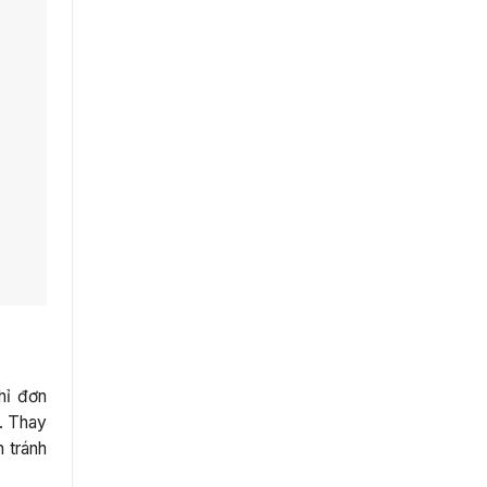
hỉ đơn
g. Thay
n tránh