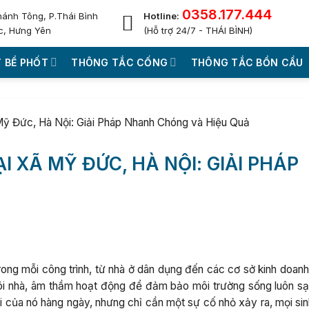
0358.177.444
hánh Tông, P.Thái Bình
Hotline:
c, Hưng Yên
(Hỗ trợ 24/7 - THÁI BÌNH)
 BỂ PHỐT
THÔNG TẮC CỐNG
THÔNG TẮC BỒN CẦU
Mỹ Đức, Hà Nội: Giải Pháp Nhanh Chóng và Hiệu Quả
 XÃ MỸ ĐỨC, HÀ NỘI: GIẢI PHÁP
ong mỗi công trình, từ nhà ở dân dụng đến các cơ sở kinh doanh 
i nhà, âm thầm hoạt động để đảm bảo môi trường sống luôn sạ
i của nó hàng ngày, nhưng chỉ cần một sự cố nhỏ xảy ra, mọi sin