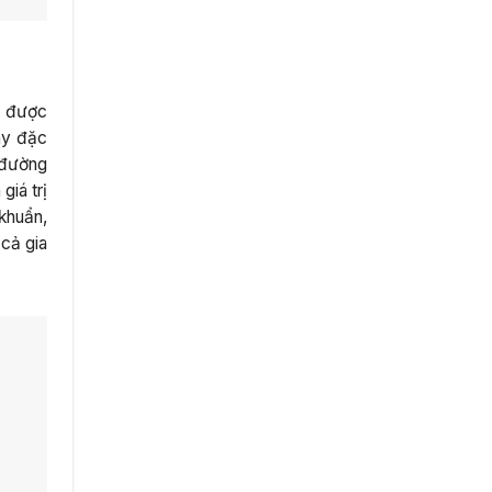
g được
ày đặc
 đường
giá trị
 khuẩn,
cả gia