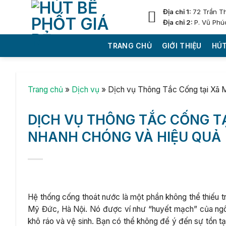
Skip
Địa chỉ 1:
72 Trần T
to
Địa chỉ 2:
P. Vũ Phú
content
TRANG CHỦ
GIỚI THIỆU
HÚT
Trang chủ
»
Dịch vụ
»
Dịch vụ Thông Tắc Cống tại Xã 
DỊCH VỤ THÔNG TẮC CỐNG TẠI
NHANH CHÓNG VÀ HIỆU QUẢ
Hệ thống cống thoát nước là một phần không thể thiếu tr
Mỹ Đức, Hà Nội. Nó được ví như “huyết mạch” của ngô
khô ráo và vệ sinh. Bạn có thể không để ý đến sự tồn tạ