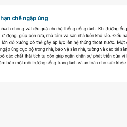
 hạn chế ngập úng
ớc nhanh chóng và hiệu quả cho hệ thống cống rãnh. Khi đường ốn
ị ứ đọng, giúp bồn rửa, nhà tắm và sàn nhà luôn khô ráo. Điều n
c lớn đổ xuống có thể gây áp lực lên hệ thống thoát nước. Một
ngập úng cục bộ trong nhà, bảo vệ sàn nhà, tường và các tài sản 
ỏ các chất thải tích tụ còn giúp ngăn chặn sự phát triển của vi
đảm bảo một môi trường sống trong lành và an toàn cho sức khỏe 