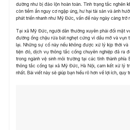
dường như bị đảo lộn hoàn toàn. Tình trạng tắc nghẽn k
còn tiềm ẩn nguy cơ ngập úng, hư hại tài sản và ảnh hưở
phát triển nhanh như Mỹ Đức, vấn đề này ngày càng trở 
Tại xã Mỹ Đức, người dân thường xuyên phải đối mặt vớ
đường ống chậu rửa bát nghẹt cứng vì dầu mỡ và vụn th
lại. Những sự cố này nếu không được xử lý kịp thời và
tiện đó, dịch vụ thông tắc cống chuyên nghiệp đã ra 
trong ngành vệ sinh môi trường tại các tỉnh thành phí
thông tắc cống tại xã Mỹ Đức, Hà Nội, cam kết xử lý tri
nhất. Bài viết này sẽ giúp bạn hiểu rõ hơn về lợi ích, quy