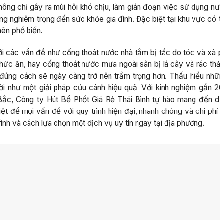
hông chỉ gây ra mùi hôi khó chịu, làm gián đoạn việc sử dụng n
ng nghiêm trọng đến sức khỏe gia đình. Đặc biệt tại khu vực có 
nên phổ biến.
i các vấn đề như cống thoát nước nhà tắm bị tắc do tóc và xà 
ức ăn, hay cống thoát nước mưa ngoài sân bị lá cây và rác thả
 đúng cách sẽ ngày càng trở nên trầm trọng hơn. Thấu hiểu nhữ
đời như một giải pháp cứu cánh hiệu quả. Với kinh nghiệm gần 
a Bắc, Công ty Hút Bể Phốt Giá Rẻ Thái Bình tự hào mang đến d
ệt để mọi vấn đề với quy trình hiện đại, nhanh chóng và chi phí
 trình và cách lựa chọn một dịch vụ uy tín ngay tại địa phương.