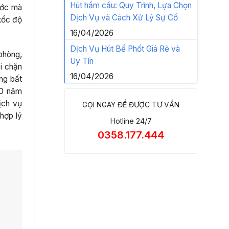
Hút hầm cầu: Quy Trình, Lựa Chọn
ước mà
Dịch Vụ và Cách Xử Lý Sự Cố
tốc độ
16/04/2026
Dịch Vụ Hút Bể Phốt Giá Rẻ và
phòng,
Uy Tín
i chặn
16/04/2026
ng bất
20 năm
ịch vụ
GỌI NGAY ĐỂ ĐƯỢC TƯ VẤN
 hợp lý
Hotline 24/7
0358.177.444