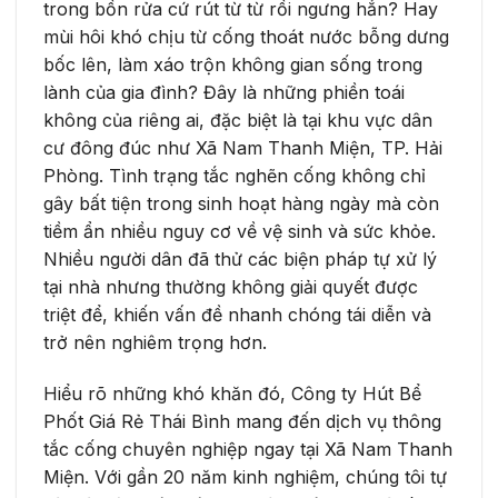
trong bồn rửa cứ rút từ từ rồi ngưng hẳn? Hay
mùi hôi khó chịu từ cống thoát nước bỗng dưng
bốc lên, làm xáo trộn không gian sống trong
lành của gia đình? Đây là những phiền toái
không của riêng ai, đặc biệt là tại khu vực dân
cư đông đúc như Xã Nam Thanh Miện, TP. Hải
Phòng. Tình trạng tắc nghẽn cống không chỉ
gây bất tiện trong sinh hoạt hàng ngày mà còn
tiềm ẩn nhiều nguy cơ về vệ sinh và sức khỏe.
Nhiều người dân đã thử các biện pháp tự xử lý
tại nhà nhưng thường không giải quyết được
triệt để, khiến vấn đề nhanh chóng tái diễn và
trở nên nghiêm trọng hơn.
Hiểu rõ những khó khăn đó, Công ty Hút Bể
Phốt Giá Rẻ Thái Bình mang đến dịch vụ thông
tắc cống chuyên nghiệp ngay tại Xã Nam Thanh
Miện. Với gần 20 năm kinh nghiệm, chúng tôi tự