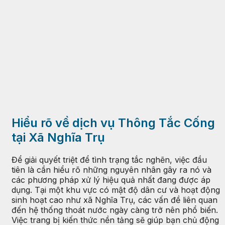
Hiểu rõ về dịch vụ Thông Tắc Cống
tại Xã Nghĩa Trụ
Để giải quyết triệt để tình trạng tắc nghẽn, việc đầu
tiên là cần hiểu rõ những nguyên nhân gây ra nó và
các phương pháp xử lý hiệu quả nhất đang được áp
dụng. Tại một khu vực có mật độ dân cư và hoạt động
sinh hoạt cao như xã Nghĩa Trụ, các vấn đề liên quan
đến hệ thống thoát nước ngày càng trở nên phổ biến.
Việc trang bị kiến thức nền tảng sẽ giúp bạn chủ động