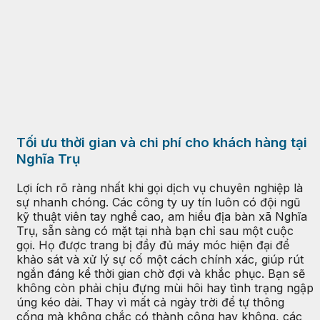
Tối ưu thời gian và chi phí cho khách hàng tại
Nghĩa Trụ
Lợi ích rõ ràng nhất khi gọi dịch vụ chuyên nghiệp là
sự nhanh chóng. Các công ty uy tín luôn có đội ngũ
kỹ thuật viên tay nghề cao, am hiểu địa bàn xã Nghĩa
Trụ, sẵn sàng có mặt tại nhà bạn chỉ sau một cuộc
gọi. Họ được trang bị đầy đủ máy móc hiện đại để
khảo sát và xử lý sự cố một cách chính xác, giúp rút
ngắn đáng kể thời gian chờ đợi và khắc phục. Bạn sẽ
không còn phải chịu đựng mùi hôi hay tình trạng ngập
úng kéo dài. Thay vì mất cả ngày trời để tự thông
cống mà không chắc có thành công hay không, các