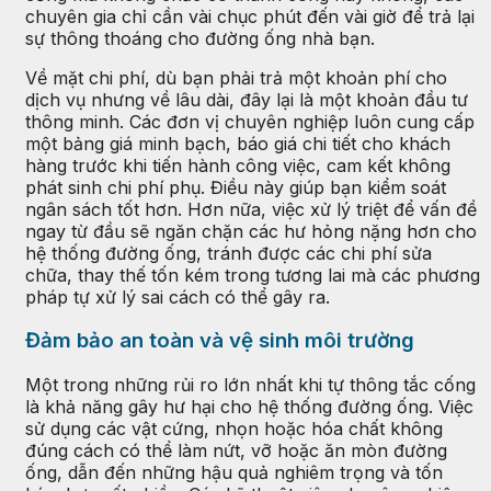
chuyên gia chỉ cần vài chục phút đến vài giờ để trả lại
sự thông thoáng cho đường ống nhà bạn.
Về mặt chi phí, dù bạn phải trả một khoản phí cho
dịch vụ nhưng về lâu dài, đây lại là một khoản đầu tư
thông minh. Các đơn vị chuyên nghiệp luôn cung cấp
một bảng giá minh bạch, báo giá chi tiết cho khách
hàng trước khi tiến hành công việc, cam kết không
phát sinh chi phí phụ. Điều này giúp bạn kiểm soát
ngân sách tốt hơn. Hơn nữa, việc xử lý triệt để vấn đề
ngay từ đầu sẽ ngăn chặn các hư hỏng nặng hơn cho
hệ thống đường ống, tránh được các chi phí sửa
chữa, thay thế tốn kém trong tương lai mà các phương
pháp tự xử lý sai cách có thể gây ra.
Đảm bảo an toàn và vệ sinh môi trường
Một trong những rủi ro lớn nhất khi tự thông tắc cống
là khả năng gây hư hại cho hệ thống đường ống. Việc
sử dụng các vật cứng, nhọn hoặc hóa chất không
đúng cách có thể làm nứt, vỡ hoặc ăn mòn đường
ống, dẫn đến những hậu quả nghiêm trọng và tốn