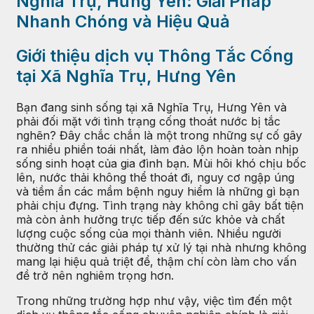
Nghĩa Trụ, Hưng Yên: Giải Pháp
Nhanh Chóng và Hiệu Quả
Giới thiệu dịch vụ Thông Tắc Cống
tại Xã Nghĩa Trụ, Hưng Yên
Bạn đang sinh sống tại xã Nghĩa Trụ, Hưng Yên và
phải đối mặt với tình trạng cống thoát nước bị tắc
nghẽn? Đây chắc chắn là một trong những sự cố gây
ra nhiều phiền toái nhất, làm đảo lộn hoàn toàn nhịp
sống sinh hoạt của gia đình bạn. Mùi hôi khó chịu bốc
lên, nước thải không thể thoát đi, nguy cơ ngập úng
và tiềm ẩn các mầm bệnh nguy hiểm là những gì bạn
phải chịu đựng. Tình trạng này không chỉ gây bất tiện
mà còn ảnh hưởng trực tiếp đến sức khỏe và chất
lượng cuộc sống của mọi thành viên. Nhiều người
thường thử các giải pháp tự xử lý tại nhà nhưng không
mang lại hiệu quả triệt để, thậm chí còn làm cho vấn
đề trở nên nghiêm trọng hơn.
Trong những trường hợp như vậy, việc tìm đến một