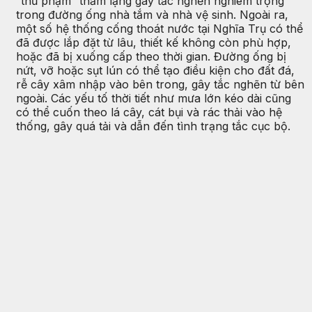
“thủ phạm” thầm lặng gây tắc nghẽn nghiêm trọng
trong đường ống nhà tắm và nhà vệ sinh. Ngoài ra,
một số hệ thống cống thoát nước tại Nghĩa Trụ có thể
đã được lắp đặt từ lâu, thiết kế không còn phù hợp,
hoặc đã bị xuống cấp theo thời gian. Đường ống bị
nứt, vỡ hoặc sụt lún có thể tạo điều kiện cho đất đá,
rễ cây xâm nhập vào bên trong, gây tắc nghẽn từ bên
ngoài. Các yếu tố thời tiết như mưa lớn kéo dài cũng
có thể cuốn theo lá cây, cát bụi và rác thải vào hệ
thống, gây quá tải và dẫn đến tình trạng tắc cục bộ.