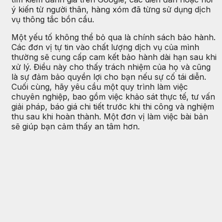
ý kiến từ người thân, hàng xóm đã từng sử dụng dịch
vụ thông tắc bồn cầu.
Một yếu tố không thể bỏ qua là chính sách bảo hành.
Các đơn vị tự tin vào chất lượng dịch vụ của mình
thường sẽ cung cấp cam kết bảo hành dài hạn sau khi
xử lý. Điều này cho thấy trách nhiệm của họ và cũng
là sự đảm bảo quyền lợi cho bạn nếu sự cố tái diễn.
Cuối cùng, hãy yêu cầu một quy trình làm việc
chuyên nghiệp, bao gồm việc khảo sát thực tế, tư vấn
giải pháp, báo giá chi tiết trước khi thi công và nghiệm
thu sau khi hoàn thành. Một đơn vị làm việc bài bản
sẽ giúp bạn cảm thấy an tâm hơn.