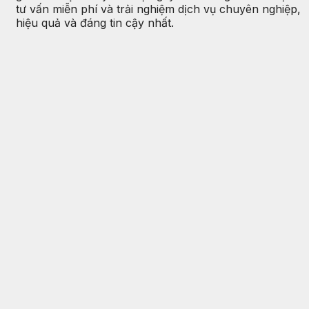
tư vấn miễn phí và trải nghiệm dịch vụ chuyên nghiệp,
hiệu quả và đáng tin cậy nhất.