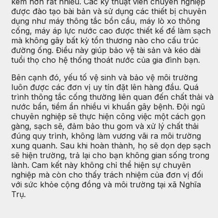
kém hơn rất nhiều. Các kỹ thuật viên chuyên nghiệp
được đào tạo bài bản và sử dụng các thiết bị chuyên
dụng như máy thông tắc bồn cầu, máy lò xo thông
cống, máy áp lực nước cao được thiết kế để làm sạch
mà không gây bất kỳ tổn thương nào cho cấu trúc
đường ống. Điều này giúp bảo vệ tài sản và kéo dài
tuổi thọ cho hệ thống thoát nước của gia đình bạn.
Bên cạnh đó, yếu tố vệ sinh và bảo vệ môi trường
luôn được các đơn vị uy tín đặt lên hàng đầu. Quá
trình thông tắc cống thường liên quan đến chất thải và
nước bẩn, tiềm ẩn nhiều vi khuẩn gây bệnh. Đội ngũ
chuyên nghiệp sẽ thực hiện công việc một cách gọn
gàng, sạch sẽ, đảm bảo thu gom và xử lý chất thải
đúng quy trình, không làm vương vãi ra môi trường
xung quanh. Sau khi hoàn thành, họ sẽ dọn dẹp sạch
sẽ hiện trường, trả lại cho bạn không gian sống trong
lành. Cam kết này không chỉ thể hiện sự chuyên
nghiệp mà còn cho thấy trách nhiệm của đơn vị đối
với sức khỏe cộng đồng và môi trường tại xã Nghĩa
Trụ.