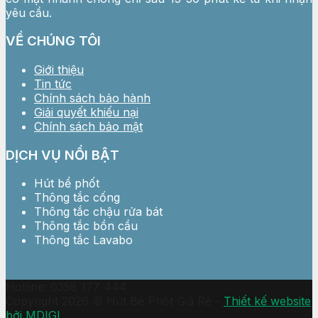
yêu cầu.
VỀ CHÚNG TÔI
Giới thiệu
Tin tức
Chính sách bảo hành
Giải quyết khiếu nại
Chính sách bảo mật
DỊCH VỤ NỔI BẬT
Hút bể phốt
Thông tắc cống
Thông tắc chậu rửa bát
Thông tắc bồn cầu
Thông tắc Lavabo
Hotline: 0358 177 444
Copyright 2026 © Hút Bể Phốt Giá Rẻ -
Thiết kế website
bởi MDIGI