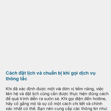
Cách đặt lịch và chuẩn bị khi gọi dịch vụ
thông tắc
Khi đã xác định được một vài đơn vị tiềm năng, việc
liên hệ và đặt lịch cũng cần được thực hiện đúng cách
để quá trình diễn ra suôn sẻ. Khi gọi điện đến hotline,
hãy cố gắng mô tả sự cố một cách chi tiết và chính
xác nhất có thể. Bạn nên cung cấp các thông tin như: