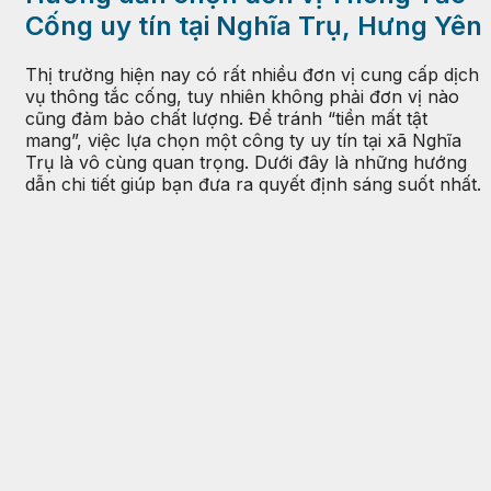
Cống uy tín tại Nghĩa Trụ, Hưng Yên
Thị trường hiện nay có rất nhiều đơn vị cung cấp dịch
vụ thông tắc cống, tuy nhiên không phải đơn vị nào
cũng đảm bảo chất lượng. Để tránh “tiền mất tật
mang”, việc lựa chọn một công ty uy tín tại xã Nghĩa
Trụ là vô cùng quan trọng. Dưới đây là những hướng
dẫn chi tiết giúp bạn đưa ra quyết định sáng suốt nhất.