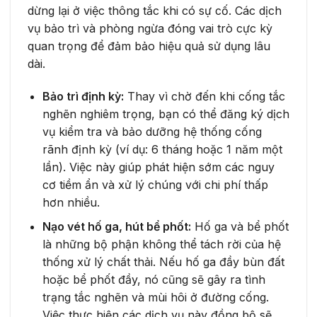
dừng lại ở việc thông tắc khi có sự cố. Các dịch
vụ bảo trì và phòng ngừa đóng vai trò cực kỳ
quan trọng để đảm bảo hiệu quả sử dụng lâu
dài.
Bảo trì định kỳ:
Thay vì chờ đến khi cống tắc
nghẽn nghiêm trọng, bạn có thể đăng ký dịch
vụ kiểm tra và bảo dưỡng hệ thống cống
rãnh định kỳ (ví dụ: 6 tháng hoặc 1 năm một
lần). Việc này giúp phát hiện sớm các nguy
cơ tiềm ẩn và xử lý chúng với chi phí thấp
hơn nhiều.
Nạo vét hố ga, hút bể phốt:
Hố ga và bể phốt
là những bộ phận không thể tách rời của hệ
thống xử lý chất thải. Nếu hố ga đầy bùn đất
hoặc bể phốt đầy, nó cũng sẽ gây ra tình
trạng tắc nghẽn và mùi hôi ở đường cống.
Việc thực hiện các dịch vụ này đồng bộ sẽ