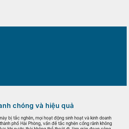
hanh chóng và hiệu quả
này bị tắc nghẽn, mọi hoạt động sinh hoạt và kinh doanh
a thành phố Hải Phòng, vấn đề tắc nghẽn cống rãnh không
ực khi nước thải không thể thoát đi, làm gián đoạn công