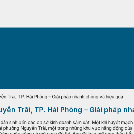
ễn Trãi, TP. Hải Phòng – Giải pháp nhanh chóng và hiệu quả
uyễn Trãi, TP. Hải Phòng – Giải pháp n
 dân sinh đến các cơ sở kinh doanh sầm uất. Một khi huyết mạch 
. Tại phường Nguyễn Trãi, một trong những khu vực năng động củ
ượng cuộc sống và mỹ quan đô thị. Bạn đã bao giờ cảm thấy bất l