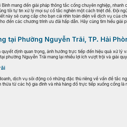
 Bình mang đến giải pháp thông tắc cống chuyên nghiệp, nhanh c
ng tôi tự tin xử lý mọi sự cố tắc nghẽn một cách triệt để. Đội n
ết này sẽ cung cấp cho bạn cái nhìn toàn diện về dịch vụ của chú
ho đến các chương trình ưu đãi hấp dẫn. Hãy cùng tìm hiểu giải 
ng tại Phường Nguyễn Trãi, TP. Hải Ph
à quyết định quan trọng, ảnh hưởng trực tiếp đến hiệu quả xử lý và
i phường Nguyễn Trãi mang lại nhiều lợi ích vượt trội và giải qu
rãi
oanh, dịch vụ sôi động có những đặc thù riêng về vấn đề tắc n
 thừa từ các hộ gia đình và nhà hàng đổ trực tiếp xuống cống là 