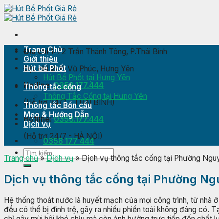
Skip
to
content
Trang Chủ
Địa chỉ 1:
72 Trần Thánh Tông, P.Thái Bình
Giới thiệu
Hút bể Phốt
Địa chỉ 2:
P. Vũ Phúc, Hưng Yên
Hút Bể Phốt tại Hưng Yên
Hotline:
0358.177.444
Thông tắc cống
Thông Tắc Cống tại Hưng Yên
(Hỗ trợ 24/7 - THÁI BÌNH)
Thông tắc Bồn cầu
Mẹo & Hướng Dẫn
Hotline:
0358.177.444
Dịch vụ
(Hỗ trợ 24/7 - HÀ NỘI)
0358 177 444
Trang chủ
»
Dịch vụ
»
Dịch vụ thông tắc cống tại Phường Nguy
Dịch vụ thông tắc cống tại Phường Ng
Hệ thống thoát nước là huyết mạch của mọi công trình, từ nhà ở
đều có thể bị đình trệ, gây ra nhiều phiền toái không đáng có
chỉ gây mùi hôi khó chịu mà còn ảnh hưởng trực tiếp đến chất l