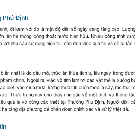
g Phú Định
hanh, đi kèm với đó là mật độ dân số ngày càng tăng cao. Lượn
 lớn lên hệ thống cống thoát nước hiện hữu. Nhiều công trình đư
 với nhu cầu sử dụng hiện tại, dẫn đến việc quá tải và dễ bị tắc
biến nhất là do dầu mỡ, thức ăn thừa tích tụ lâu ngày trong đườ
 phạm chính. Ngoài ra, việc vô tình làm rơi các vật thể lạ xuống 
 biệt, vào mùa mưa, lượng mưa lớn cuốn theo lá cây, rác thải, đ
vực. Thực trạng này cho thấy nhu cầu về một dịch vụ thông tắ
iệu quả là vô cùng cấp thiết tại Phường Phú Định. Người dân c
 hạ tầng địa phương để chẩn đoán chính xác và xử lý triệt để.
tín