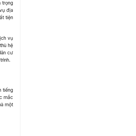
n trọng
vụ địa
t tiện
dịch vụ
thù hệ
dân cư
trình.
h tiếng
ắc mắc
mà một