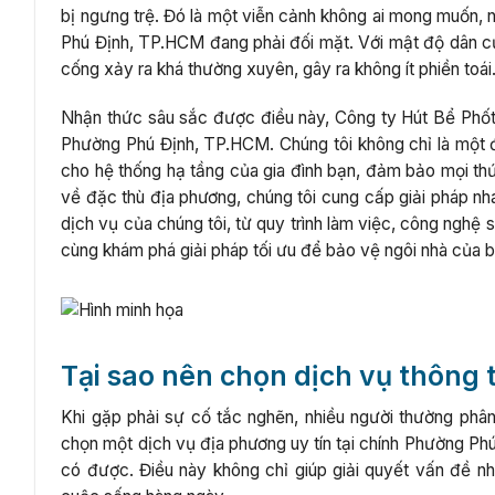
bị ngưng trệ. Đó là một viễn cảnh không ai mong muốn, n
Phú Định, TP.HCM đang phải đối mặt. Với mật độ dân cư 
cống xảy ra khá thường xuyên, gây ra không ít phiền toái
Nhận thức sâu sắc được điều này, Công ty Hút Bể Phốt
Phường Phú Định, TP.HCM. Chúng tôi không chỉ là một đ
cho hệ thống hạ tầng của gia đình bạn, đảm bảo mọi thứ
về đặc thù địa phương, chúng tôi cung cấp giải pháp nhan
dịch vụ của chúng tôi, từ quy trình làm việc, công nghệ 
cùng khám phá giải pháp tối ưu để bảo vệ ngôi nhà của b
Tại sao nên chọn dịch vụ thông
Khi gặp phải sự cố tắc nghẽn, nhiều người thường phân 
chọn một dịch vụ địa phương uy tín tại chính Phường Phú 
có được. Điều này không chỉ giúp giải quyết vấn đề n