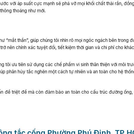
nước với áp suất cực mạnh sẽ phá vỡ mọi khối chất thải rắn, đồng
i thông thoáng như mới.
hư “mắt thần”, giúp chúng tôi nhìn rõ mọi ngóc ngách bên trong 
 nên chính xác tuyệt đối, tiết kiệm thời gian và chi phí cho khá
g tôi ưu tiên sử dụng các chế phẩm vi sinh thân thiện với môi trư
giúp phân hủy tắc nghẽn một cách tự nhiên và an toàn cho hệ thố
vấn đề triệt để mà còn đảm bảo an toàn cho cấu trúc đường ống,
thông tắc cống Phường Phú Định, TP.