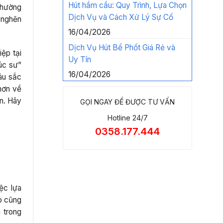
Hút hầm cầu: Quy Trình, Lựa Chọn
 Phường
Dịch Vụ và Cách Xử Lý Sự Cố
 nghẽn
16/04/2026
Dịch Vụ Hút Bể Phốt Giá Rẻ và
ệp tại
Uy Tín
úc sư”
16/04/2026
âu sắc
 hơn về
ín. Hãy
GỌI NGAY ĐỂ ĐƯỢC TƯ VẤN
Hotline 24/7
0358.177.444
ệc lựa
ào cũng
 trong