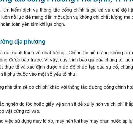
 tìm kiếm dịch vụ thông tắc cống chính là giá cả và chế độ hậ
h luôn nỗ lực để mang đến một dịch vụ không chỉ chất lượng mà 
 hoàn toàn yên tâm khi lựa chọn.
trường địa phương
 cả, cạnh tranh về chất lượng”. Chúng tôi hiểu rằng không ai m
ông được báo trước. Vì vậy, quy trình báo giá của chúng tôi luô
 sát thực tế và xác định được mức độ phức tạp của sự cố, chúng 
y sẽ phụ thuộc vào một số yếu tố như:
g nhà tắm sẽ có chi phí khác với thông tắc đường cống chính h
c nghẽn do tóc hoặc giấy vệ sinh sẽ dễ xử lý hơn và chi phí thấ
o vật cứng rơi vào.
vào việc sử dụng máy lò xo, máy nén khí hay máy phun nước áp lự