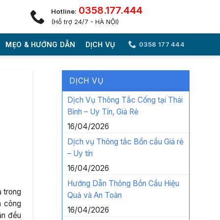
0358.177.444
Hotline:
(Hỗ trợ 24/7 - HÀ NỘI)
MẸO & HƯỚNG DẪN
DỊCH VỤ
0358 177 444
DỊCH VỤ
Dịch Vụ Thông Tắc Cống tại Thái
Bình – Uy Tín, Giá Rẻ
16/04/2026
Dịch vụ Thông tắc Bồn cầu Giá rẻ
– Uy tín
16/04/2026
Hướng Dẫn Thông Bồn Cầu Hiệu
 trong
Quả và An Toàn
h công
16/04/2026
ân đều