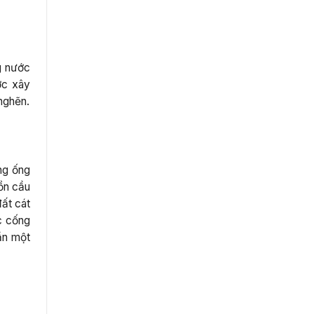
g nước
ợc xây
 nghẽn.
ng ống
bồn cầu
ất cát
c cống
ần một