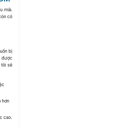
u mãi.
còn có
uốn bị
n được
tôi sẽ
oặc
p hơn
c cao.