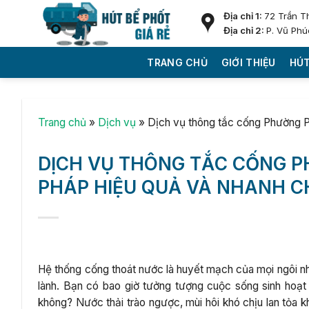
Skip
Địa chỉ 1:
72 Trần T
to
Địa chỉ 2:
P. Vũ Phú
content
TRANG CHỦ
GIỚI THIỆU
HÚT
Trang chủ
»
Dịch vụ
»
Dịch vụ thông tắc cống Phường P
DỊCH VỤ THÔNG TẮC CỐNG PH
PHÁP HIỆU QUẢ VÀ NHANH 
Hệ thống cống thoát nước là huyết mạch của mọi ngôi nhà
lành. Bạn có bao giờ tưởng tượng cuộc sống sinh hoạt
không? Nước thải trào ngược, mùi hôi khó chịu lan tỏa k