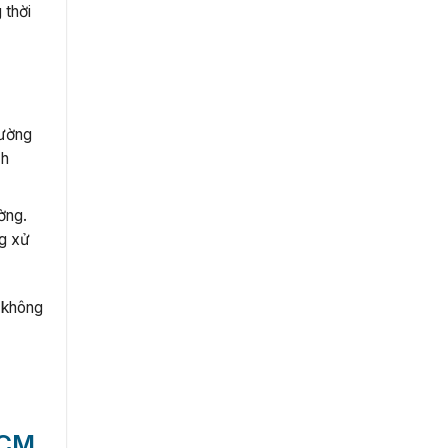
 thời
đường
ch
ờng.
ng xử
 không
HCM