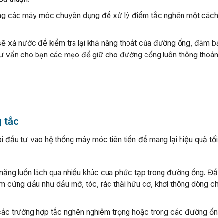
ụng các máy móc chuyên dụng để xử lý điểm tắc nghẽn một các
 sẽ xả nước để kiểm tra lại khả năng thoát của đường ống, đảm 
ẽ tư vấn cho bạn các mẹo để giữ cho đường cống luôn thông thoá
g tắc
 đầu tư vào hệ thống máy móc tiên tiến để mang lại hiệu quả tối
 năng luồn lách qua nhiều khúc cua phức tạp trong đường ống. Đầ
m cứng đầu như dầu mỡ, tóc, rác thải hữu cơ, khơi thông dòng c
các trường hợp tắc nghẽn nghiêm trọng hoặc trong các đường ốn