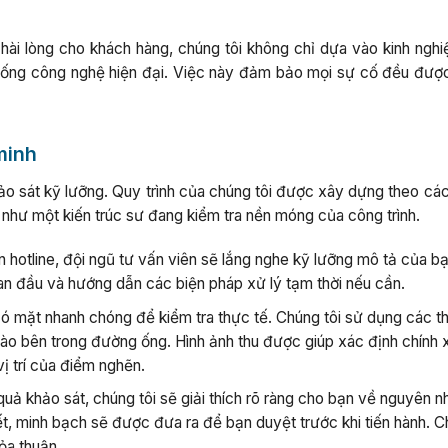
 hài lòng cho khách hàng, chúng tôi không chỉ dựa vào kinh ngh
thống công nghệ hiện đại. Việc này đảm bảo mọi sự cố đều đượ
minh
khảo sát kỹ lưỡng. Quy trình của chúng tôi được xây dựng theo c
 như một kiến trúc sư đang kiểm tra nền móng của công trình.
n hotline, đội ngũ tư vấn viên sẽ lắng nghe kỹ lưỡng mô tả của b
an đầu và hướng dẫn các biện pháp xử lý tạm thời nếu cần.
ó mặt nhanh chóng để kiểm tra thực tế. Chúng tôi sử dụng các th
vào bên trong đường ống. Hình ảnh thu được giúp xác định chính 
ị trí của điểm nghẽn.
uả khảo sát, chúng tôi sẽ giải thích rõ ràng cho bạn về nguyên n
iết, minh bạch sẽ được đưa ra để bạn duyệt trước khi tiến hành. 
hỏa thuận.