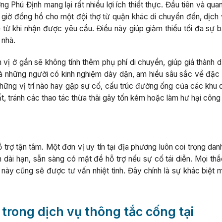
Phú Định mang lại rất nhiều lợi ích thiết thực. Đầu tiên và qua
g giờ đồng hồ cho một đội thợ từ quận khác di chuyển đến, dịch 
từ khi nhận được yêu cầu. Điều này giúp giảm thiểu tối đa sự bấ
 nhà.
 vị ở gần sẽ không tính thêm phụ phí di chuyển, giúp giá thành 
là những người có kinh nghiệm dày dặn, am hiểu sâu sắc về đặc 
những vị trí nào hay gặp sự cố, cấu trúc đường ống của các khu 
t, tránh các thao tác thừa thãi gây tốn kém hoặc làm hư hại công 
rợ tận tâm. Một đơn vị uy tín tại địa phương luôn coi trọng dan
 dài hạn, sẵn sàng có mặt để hỗ trợ nếu sự cố tái diễn. Mọi th
ày cũng sẽ được tư vấn nhiệt tình. Đây chính là sự khác biệt 
trong dịch vụ thông tắc cống tại