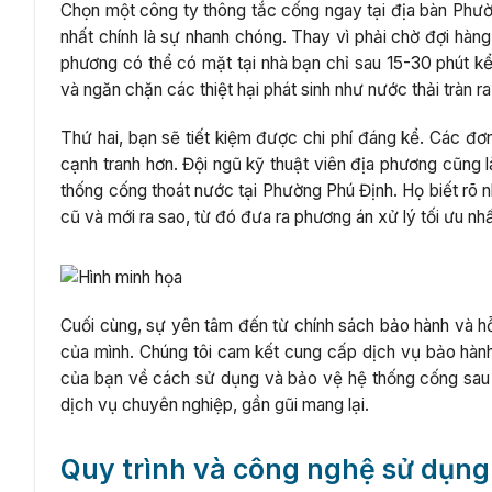
Chọn một công ty thông tắc cống ngay tại địa bàn Phường 
nhất chính là sự nhanh chóng. Thay vì phải chờ đợi hàn
phương có thể có mặt tại nhà bạn chỉ sau 15-30 phút kể 
và ngăn chặn các thiệt hại phát sinh như nước thải tràn ra
Thứ hai, bạn sẽ tiết kiệm được chi phí đáng kể. Các đơn
cạnh tranh hơn. Đội ngũ kỹ thuật viên địa phương cũng 
thống cống thoát nước tại Phường Phú Định. Họ biết rõ 
cũ và mới ra sao, từ đó đưa ra phương án xử lý tối ưu nhấ
Cuối cùng, sự yên tâm đến từ chính sách bảo hành và hỗ t
của mình. Chúng tôi cam kết cung cấp dịch vụ bảo hành
của bạn về cách sử dụng và bảo vệ hệ thống cống sau n
dịch vụ chuyên nghiệp, gần gũi mang lại.
Quy trình và công nghệ sử dụng 