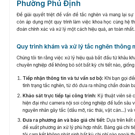
Phường Phú Định
Để giải quyết triệt để vấn đề tắc nghẽn và mang lại sự
còn áp dụng một quy trình làm việc khoa học cùng hệ 
đoán chính xác và xử lý một cách hiệu quả, an toàn nhất.
Quy trình khám và xử lý tắc nghẽn thông 
Chúng tôi tin rằng việc xử lý hiệu quả bắt đầu từ khâu 
chuyên nghiệp để không bỏ sót bất kỳ chi tiết nào, giống
Tiếp nhận thông tin và tư vấn sơ bộ:
Khi bạn gọi đế
tình trạng tắc nghẽn, từ đó đưa ra những chẩn đoán b
Khảo sát trực tiếp tại công trình:
Kỹ thuật viên sẽ c
hiện đại như camera nội soi công nghiệp để luồn sâu 
nguyên nhân gây tắc (dầu mỡ, rác thải, vật cản…) và v
Đưa ra phương án và báo giá chi tiết:
Dựa trên kết q
đề xuất phương án xử lý phù hợp nhất. Bảng giá chi t
tôi cam kết không phát sinh bất kỳ chi phí nào ngoài t