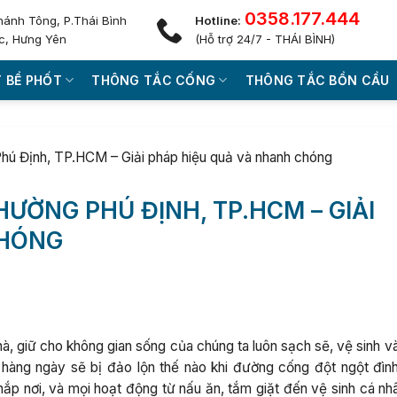
0358.177.444
hánh Tông, P.Thái Bình
Hotline:
c, Hưng Yên
(Hỗ trợ 24/7 - THÁI BÌNH)
 BỂ PHỐT
THÔNG TẮC CỐNG
THÔNG TẮC BỒN CẦU
hú Định, TP.HCM – Giải pháp hiệu quả và nhanh chóng
ƯỜNG PHÚ ĐỊNH, TP.HCM – GIẢI
CHÓNG
, giữ cho không gian sống của chúng ta luôn sạch sẽ, vệ sinh và
 hàng ngày sẽ bị đảo lộn thế nào khi đường cống đột ngột đìn
hắp nơi, và mọi hoạt động từ nấu ăn, tắm giặt đến vệ sinh cá nh