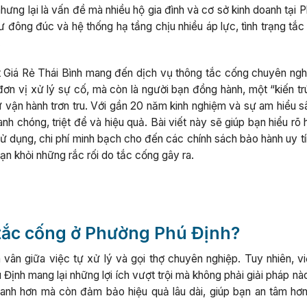
hưng lại là vấn đề mà nhiều hộ gia đình và cơ sở kinh doanh tại
đông đúc và hệ thống hạ tầng chịu nhiều áp lực, tình trạng tắc
.
 Giá Rẻ Thái Bình mang đến dịch vụ thông tắc cống chuyên nghi
ơn vị xử lý sự cố, mà còn là người bạn đồng hành, một “kiến tr
 vận hành trơn tru. Với gần 20 năm kinh nghiệm và sự am hiểu s
h chóng, triệt để và hiệu quả. Bài viết này sẽ giúp bạn hiểu rõ
sử dụng, chi phí minh bạch cho đến các chính sách bảo hành uy t
ạn khỏi những rắc rối do tắc cống gây ra.
 tắc cống ở Phường Phú Định?
vân giữa việc tự xử lý và gọi thợ chuyên nghiệp. Tuy nhiên, vi
Định mang lại những lợi ích vượt trội mà không phải giải pháp n
hanh hơn mà còn đảm bảo hiệu quả lâu dài, giúp bạn an tâm hơn