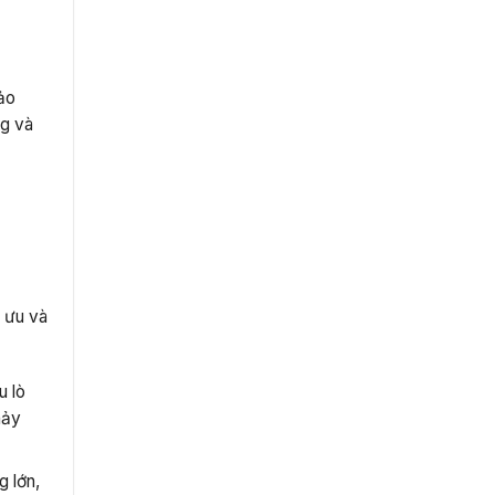
h
bảo
ng và
 ưu và
u lò
hảy
g lớn,