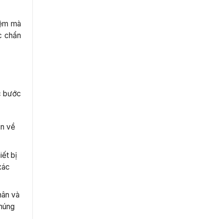
iệm mà
c chẩn
ác bước
ạn về
iết bị
xác
hân và
Chúng